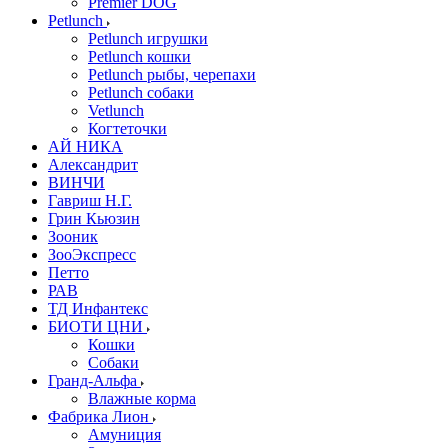
Premier DOG
Petlunch
Petlunch игрушки
Petlunch кошки
Petlunch рыбы, черепахи
Petlunch собаки
Vetlunch
Когтеточки
АЙ НИКА
Александрит
ВИНЧИ
Гавриш Н.Г.
Грин Кьюзин
Зооник
ЗооЭкспресс
Петто
РАВ
ТД Инфантекс
БИОТИ ЦНИ
Кошки
Собаки
Гранд-Альфа
Влажные корма
Фабрика Лион
Амуниция