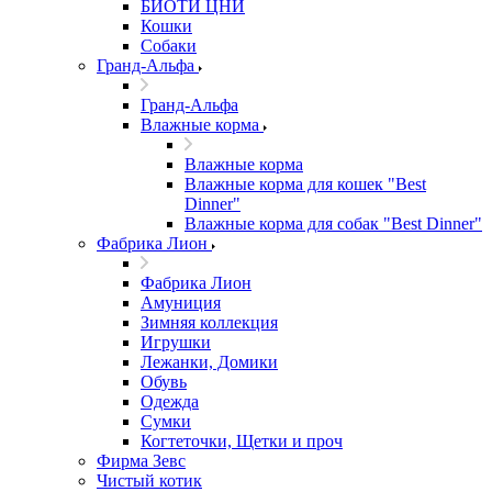
БИОТИ ЦНИ
Кошки
Собаки
Гранд-Альфа
Гранд-Альфа
Влажные корма
Влажные корма
Влажные корма для кошек "Best
Dinner"
Влажные корма для собак "Best Dinner"
Фабрика Лион
Фабрика Лион
Амуниция
Зимняя коллекция
Игрушки
Лежанки, Домики
Обувь
Одежда
Сумки
Когтеточки, Щетки и проч
Фирма Зевс
Чистый котик