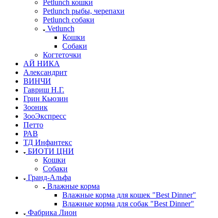
Petlunch кошки
Petlunch рыбы, черепахи
Petlunch собаки
Vetlunch
Кошки
Собаки
Когтеточки
АЙ НИКА
Александрит
ВИНЧИ
Гавриш Н.Г.
Грин Кьюзин
Зооник
ЗооЭкспресс
Петто
РАВ
ТД Инфантекс
БИОТИ ЦНИ
Кошки
Собаки
Гранд-Альфа
Влажные корма
Влажные корма для кошек "Best Dinner"
Влажные корма для собак "Best Dinner"
Фабрика Лион