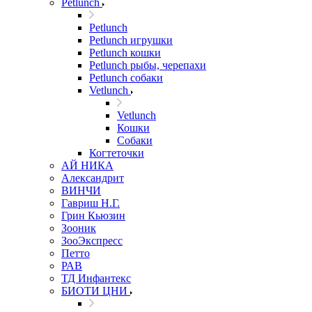
Petlunch
Petlunch
Petlunch игрушки
Petlunch кошки
Petlunch рыбы, черепахи
Petlunch собаки
Vetlunch
Vetlunch
Кошки
Собаки
Когтеточки
АЙ НИКА
Александрит
ВИНЧИ
Гавриш Н.Г.
Грин Кьюзин
Зооник
ЗооЭкспресс
Петто
РАВ
ТД Инфантекс
БИОТИ ЦНИ