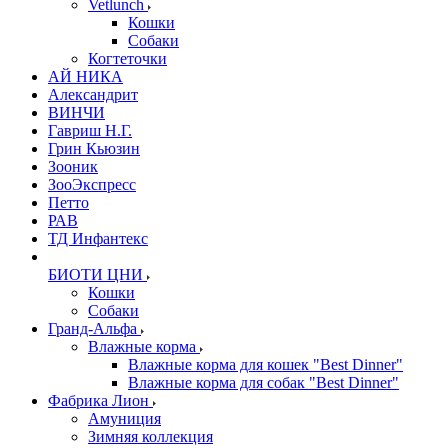
Vetlunch
Кошки
Собаки
Когтеточки
АЙ НИКА
Александрит
ВИНЧИ
Гавриш Н.Г.
Грин Кьюзин
Зооник
ЗооЭкспресс
Петто
РАВ
ТД Инфантекс
БИОТИ ЦНИ
Кошки
Собаки
Гранд-Альфа
Влажные корма
Влажные корма для кошек "Best Dinner"
Влажные корма для собак "Best Dinner"
Фабрика Лион
Амуниция
Зимняя коллекция