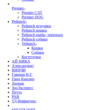
Premier
Premier CAT
Premier DOG
Petlunch
Petlunch игрушки
Petlunch кошки
Petlunch рыбы, черепахи
Petlunch собаки
Vetlunch
Кошки
Собаки
Когтеточки
АЙ НИКА
Александрит
ВИНЧИ
Гавриш Н.Г.
Грин Кьюзин
Зооник
ЗооЭкспресс
Петто
РАВ
ТД Инфантекс
БИОТИ ЦНИ