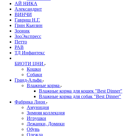
АЙ НИКА
Александрит
ВИНЧИ
Гавриш Н.Г.
Грин Кьюзин
Зооник
ЗооЭкспресс
Петто
РАВ
ТД Инфантекс
БИОТИ ЦНИ
Кошки
Собаки
Гранд-Альфа
Влажные корма
Влажные корма для кошек "Best Dinner"
Влажные корма для собак "Best Dinner"
Фабрика Лион
Амуниция
Зимняя коллекция
Игрушки
Лежанки, Домики
Обувь
Одежда