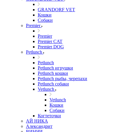
GRANDORF VET
Кошки
Собаки
Premier
Premier
Premier CAT
Premier DOG
Petlunch
Petlunch
Petlunch игрушки
Petlunch кошки
Petlunch рыбы, черепахи
Petlunch собаки
Vetlunch
Vetlunch
Кошки
Собаки
Когтеточки
АЙ НИКА
Александрит
ВИНЧИ