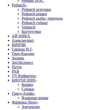
Premier DOG
Petlunch
Petlunch игрушки
Petlunch кошки
Petlunch рыбы, черепахи
Petlunch собаки
Vetlunch
Когтеточки
АЙ НИКА
Александрит
ВИНЧИ
Гавриш Н.Г.
Грин Кьюзин
Зооник
ЗооЭкспресс
Петто
РАВ
ТД Инфантекс
БИОТИ ЦНИ
Кошки
Собаки
Гранд-Альфа
Влажные корма
Фабрика Лион
Амуниция