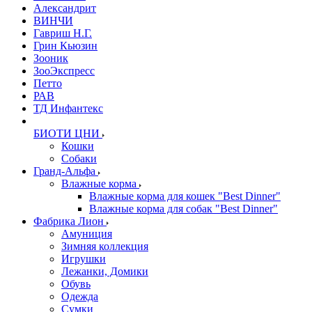
Александрит
ВИНЧИ
Гавриш Н.Г.
Грин Кьюзин
Зооник
ЗооЭкспресс
Петто
РАВ
ТД Инфантекс
БИОТИ ЦНИ
Кошки
Собаки
Гранд-Альфа
Влажные корма
Влажные корма для кошек "Best Dinner"
Влажные корма для собак "Best Dinner"
Фабрика Лион
Амуниция
Зимняя коллекция
Игрушки
Лежанки, Домики
Обувь
Одежда
Сумки