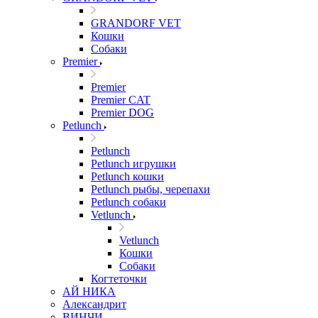
GRANDORF VET
Кошки
Собаки
Premier
Premier
Premier CAT
Premier DOG
Petlunch
Petlunch
Petlunch игрушки
Petlunch кошки
Petlunch рыбы, черепахи
Petlunch собаки
Vetlunch
Vetlunch
Кошки
Собаки
Когтеточки
АЙ НИКА
Александрит
ВИНЧИ