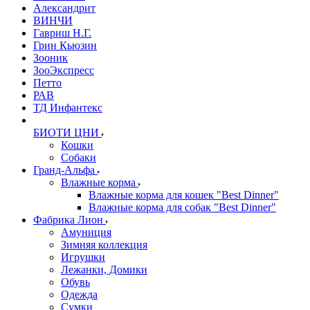
Александрит
ВИНЧИ
Гавриш Н.Г.
Грин Кьюзин
Зооник
ЗооЭкспресс
Петто
РАВ
ТД Инфантекс
БИОТИ ЦНИ
Кошки
Собаки
Гранд-Альфа
Влажные корма
Влажные корма для кошек "Best Dinner"
Влажные корма для собак "Best Dinner"
Фабрика Лион
Амуниция
Зимняя коллекция
Игрушки
Лежанки, Домики
Обувь
Одежда
Сумки