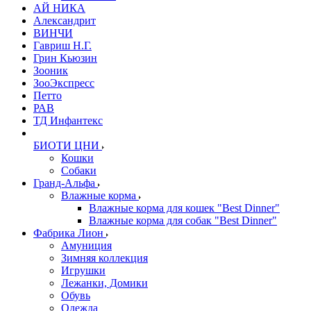
АЙ НИКА
Александрит
ВИНЧИ
Гавриш Н.Г.
Грин Кьюзин
Зооник
ЗооЭкспресс
Петто
РАВ
ТД Инфантекс
БИОТИ ЦНИ
Кошки
Собаки
Гранд-Альфа
Влажные корма
Влажные корма для кошек "Best Dinner"
Влажные корма для собак "Best Dinner"
Фабрика Лион
Амуниция
Зимняя коллекция
Игрушки
Лежанки, Домики
Обувь
Одежда