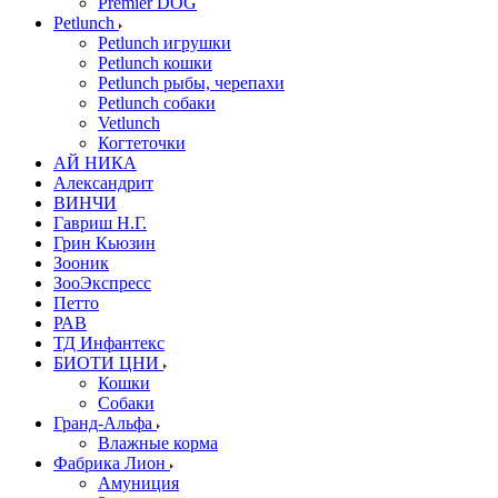
Premier DOG
Petlunch
Petlunch игрушки
Petlunch кошки
Petlunch рыбы, черепахи
Petlunch собаки
Vetlunch
Когтеточки
АЙ НИКА
Александрит
ВИНЧИ
Гавриш Н.Г.
Грин Кьюзин
Зооник
ЗооЭкспресс
Петто
РАВ
ТД Инфантекс
БИОТИ ЦНИ
Кошки
Собаки
Гранд-Альфа
Влажные корма
Фабрика Лион
Амуниция