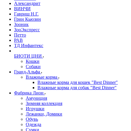
Александрит
ВИНЧИ
Гавриш Н.Г.
Грин Кьюзин
Зооник
ЗооЭкспресс
Петто
РАВ
ТД Инфантекс
БИОТИ ЦНИ
Кошки
Собаки
Гранд-Альфа
Влажные корма
Влажные корма для кошек "Best Dinner"
Влажные корма для собак "Best Dinner"
Фабрика Лион
Амуниция
Зимняя коллекция
Игрушки
Лежанки, Домики
Обувь
Одежда
Сумки