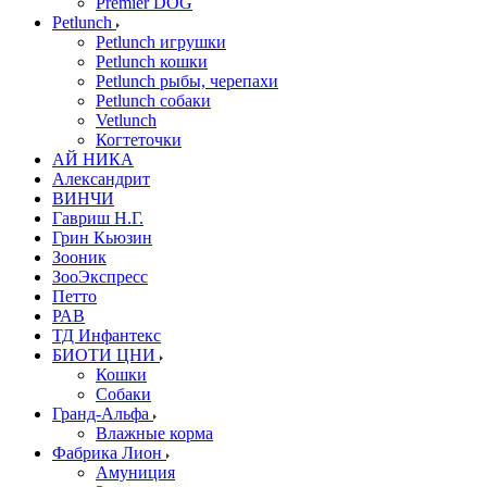
Premier DOG
Petlunch
Petlunch игрушки
Petlunch кошки
Petlunch рыбы, черепахи
Petlunch собаки
Vetlunch
Когтеточки
АЙ НИКА
Александрит
ВИНЧИ
Гавриш Н.Г.
Грин Кьюзин
Зооник
ЗооЭкспресс
Петто
РАВ
ТД Инфантекс
БИОТИ ЦНИ
Кошки
Собаки
Гранд-Альфа
Влажные корма
Фабрика Лион
Амуниция