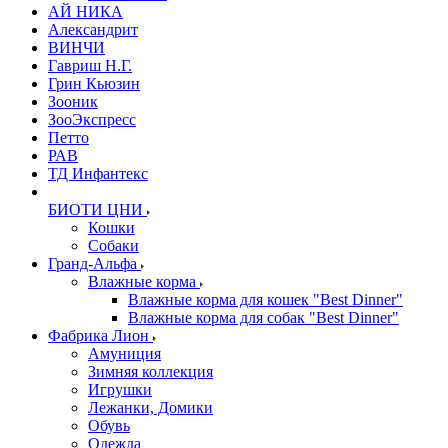
АЙ НИКА
Александрит
ВИНЧИ
Гавриш Н.Г.
Грин Кьюзин
Зооник
ЗооЭкспресс
Петто
РАВ
ТД Инфантекс
БИОТИ ЦНИ
Кошки
Собаки
Гранд-Альфа
Влажные корма
Влажные корма для кошек "Best Dinner"
Влажные корма для собак "Best Dinner"
Фабрика Лион
Амуниция
Зимняя коллекция
Игрушки
Лежанки, Домики
Обувь
Одежда