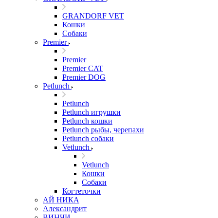
GRANDORF VET
Кошки
Собаки
Premier
Premier
Premier CAT
Premier DOG
Petlunch
Petlunch
Petlunch игрушки
Petlunch кошки
Petlunch рыбы, черепахи
Petlunch собаки
Vetlunch
Vetlunch
Кошки
Собаки
Когтеточки
АЙ НИКА
Александрит
ВИНЧИ