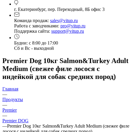
г. Екатеринбург, пер. Переходный, 8Б офис 3
Команда продаж:
sales@vitup.ru
Работа с заводчиками:
pro@vitup.ru
Поддержка сайта:
support@vitup.ru
Будни: с 8:00 до 17:00
Сб и Вс - выходной
Premier Dog 10кг Salmon&Turkey Adult
Medium (свежее филе лосося с
индейкой для собак средних пород)
Главная
—
Продукты
—
Premier
—
Premier DOG
—
Premier Dog 10кг Salmon&Turkey Adult Medium (свежее филе
лосося с индейкой для собак средних пород)