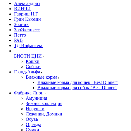
Александрит
ВИНЧИ
Гавриш Н.Г.
Грин Кьюзин
Зооник
ЗооЭкспресс
Петто
РАВ
ТД Инфантекс
БИОТИ ЦНИ
Кошки
Собаки
Гранд-Альфа
Влажные корма
Влажные корма для кошек "Best Dinner"
Влажные корма для собак "Best Dinner"
Фабрика Лион
Амуниция
Зимняя коллекция
Игрушки
Лежанки, Домики
Обувь
Одежда
Сумки