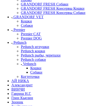
GRANDORF FRESH Собаки
GRANDORF FRESH Консервы Кошки
GRANDORF FRESH Консервы Собаки
GRANDORF VET
Кошки
Собаки
Premier
Premier CAT
Premier DOG
Petlunch
Petlunch игрушки
Petlunch кошки
Petlunch рыбы, черепахи
Petlunch собаки
Vetlunch
Кошки
Собаки
Когтеточки
АЙ НИКА
Александрит
ВИНЧИ
Гавриш Н.Г.
Грин Кьюзин
Зооник