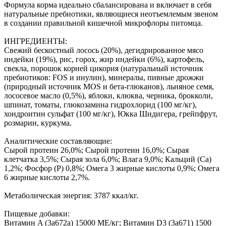
Формула корма идеально сбалансирована и включает в себя
натуральные пребиотики, являющиеся неотъемлемым звеном
в создании правильной кишечной микрофлоры питомца.
ИНГРЕДИЕНТЫ:
Свежий бескостный лосось (20%), дегидрированное мясо
индейки (19%), рис, горох, жир индейки (6%), картофель,
свекла, порошок корней цикория (натуральный источник
пребиотиков: FOS и инулин), минералы, пивные дрожжи
(природный источник MOS и бета-глюканов), льняное семя,
лососевое масло (0,5%), яблоки, клюква, черника, брокколи,
шпинат, томаты, глюкозамина гидрохлорид (100 мг/кг),
хондроитин сульфат (100 мг/кг), Юкка Шидигера, грейпфрут,
розмарин, куркума.
Аналитические составляющие:
Сырой протеин 26,0%; Сырой протеин 16,0%; Сырая
клетчатка 3,5%; Сырая зола 6,0%; Влага 9,0%; Кальций (Са)
1,2%; Фосфор (P) 0,8%; Омега 3 жирные кислоты 0,9%; Омега
6 жирные кислоты 2,7%.
Метаболическая энергия: 3787 ккал/кг.
Пищевые добавки:
Витамин A (3a672a) 15000 МЕ/кг; Витамин D3 (3a671) 1500