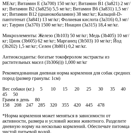
МЕ/кг; Витамин Е (3a700) 150 мг/кг; Витамин B1 (3a821) 2 мг/
кг; Витамин B2 (3a825i) 5,5 мг/кг; Витамин B6 (3a831) 1,5 мг/
кг; Витамин B12 (цианокобаламин) 38 мкг/кг; Кальций-D-
пантотенат (3a841) 13 мг/кг; Фолиевая кислота (3a316) 0,3 мг/
кг; Таурин (3a370) 1500 мг/кг; Ниацин (3a315) 18,4 мг/кг.
Микроэлементы: Железо (3b103) 50 мг/кг; Медь (3b405) 10 мг/
кг; Цинк (3b605) 62 мг/кг; Марганец (3b503) 10 мг/кг; Йод
(3b202) 1,5 мг/кг; Селен (3b801) 0,2 мг/кг.
Антиоксиданты: богатые токоферолом экстракты из
растительных масел (1b306(i)) 1,000 мг/кг
Рекомендованная дневная норма кормления для собак средних
пород (размер гранулы: 1см)
Вес собаки (кг.) 5 10 15 20 25 30 35 40
45 50
Грамм в день 80
158 208 247 285 320 355 420 445 478
*Норма кормления может меняться в зависимости от
активности, размера и условий жизни животного. Разделите
дневную норму на несколько кормлений. Обеспечьте питомца
чистой питьевой водой.