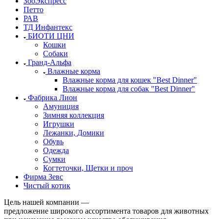
ЗооЭкспресс
Петто
РАВ
ТД Инфантекс
БИОТИ ЦНИ
Кошки
Собаки
Гранд-Альфа
Влажные корма
Влажные корма для кошек "Best Dinner"
Влажные корма для собак "Best Dinner"
Фабрика Лион
Амуниция
Зимняя коллекция
Игрушки
Лежанки, Домики
Обувь
Одежда
Сумки
Когтеточки, Щетки и проч
Фирма Зевс
Чистый котик
Цель нашей компании —
предложение широкого ассортимента товаров для животных