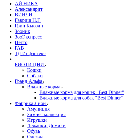
АЙ НИКА
Александрит
ВИНЧИ
Гавриш Н.Г.
Грин Кьюзин
Зооник
ЗооЭкспресс
Петто
РАВ
ТД Инфантекс
БИОТИ ЦНИ
Кошки
Собаки
Гранд-Альфа
Влажные корма
Влажные корма для кошек "Best Dinner"
Влажные корма для собак "Best Dinner"
Фабрика Лион
Амуниция
Зимняя коллекция
Игрушки
Лежанки, Домики
Обувь
Одежда