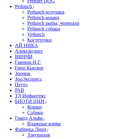
Premier DOG
Petlunch
Petlunch игрушки
Petlunch кошки
Petlunch рыбы, черепахи
Petlunch собаки
Vetlunch
Когтеточки
АЙ НИКА
Александрит
ВИНЧИ
Гавриш Н.Г.
Грин Кьюзин
Зооник
ЗооЭкспресс
Петто
РАВ
ТД Инфантекс
БИОТИ ЦНИ
Кошки
Собаки
Гранд-Альфа
Влажные корма
Фабрика Лион
Амуниция