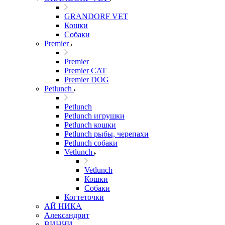
GRANDORF VET
Кошки
Собаки
Premier
Premier
Premier CAT
Premier DOG
Petlunch
Petlunch
Petlunch игрушки
Petlunch кошки
Petlunch рыбы, черепахи
Petlunch собаки
Vetlunch
Vetlunch
Кошки
Собаки
Когтеточки
АЙ НИКА
Александрит
ВИНЧИ