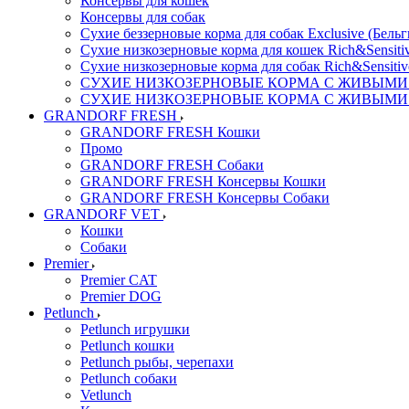
Консервы для кошек
Консервы для собак
Сухие беззерновые корма для собак Exclusive (Бельг
Сухие низкозерновые корма для кошек Rich&Sensitiv
Сухие низкозерновые корма для собак Rich&Sensitiv
СУХИЕ НИЗКОЗЕРНОВЫЕ КОРМА С ЖИВЫМИ ПР
СУХИЕ НИЗКОЗЕРНОВЫЕ КОРМА С ЖИВЫМИ ПР
GRANDORF FRESH
GRANDORF FRESH Кошки
Промо
GRANDORF FRESH Собаки
GRANDORF FRESH Консервы Кошки
GRANDORF FRESH Консервы Собаки
GRANDORF VET
Кошки
Собаки
Premier
Premier CAT
Premier DOG
Petlunch
Petlunch игрушки
Petlunch кошки
Petlunch рыбы, черепахи
Petlunch собаки
Vetlunch