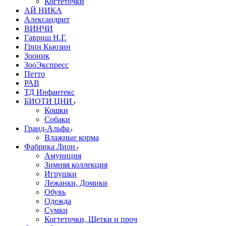
Когтеточки
АЙ НИКА
Александрит
ВИНЧИ
Гавриш Н.Г.
Грин Кьюзин
Зооник
ЗооЭкспресс
Петто
РАВ
ТД Инфантекс
БИОТИ ЦНИ
Кошки
Собаки
Гранд-Альфа
Влажные корма
Фабрика Лион
Амуниция
Зимняя коллекция
Игрушки
Лежанки, Домики
Обувь
Одежда
Сумки
Когтеточки, Щетки и проч