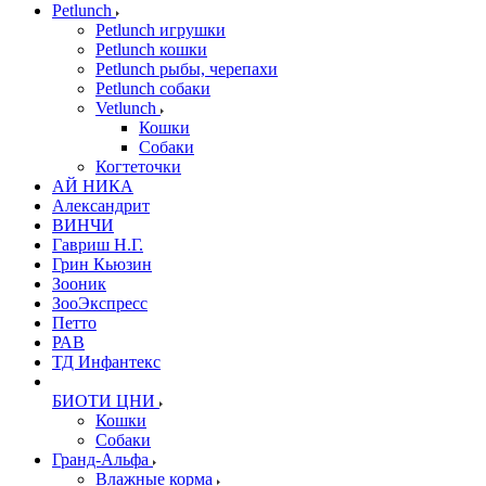
Petlunch
Petlunch игрушки
Petlunch кошки
Petlunch рыбы, черепахи
Petlunch собаки
Vetlunch
Кошки
Собаки
Когтеточки
АЙ НИКА
Александрит
ВИНЧИ
Гавриш Н.Г.
Грин Кьюзин
Зооник
ЗооЭкспресс
Петто
РАВ
ТД Инфантекс
БИОТИ ЦНИ
Кошки
Собаки
Гранд-Альфа
Влажные корма