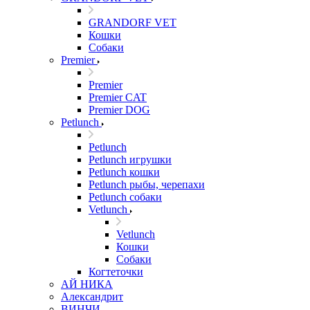
GRANDORF VET
Кошки
Собаки
Premier
Premier
Premier CAT
Premier DOG
Petlunch
Petlunch
Petlunch игрушки
Petlunch кошки
Petlunch рыбы, черепахи
Petlunch собаки
Vetlunch
Vetlunch
Кошки
Собаки
Когтеточки
АЙ НИКА
Александрит
ВИНЧИ