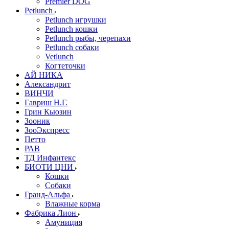
Premier DOG
Petlunch
Petlunch игрушки
Petlunch кошки
Petlunch рыбы, черепахи
Petlunch собаки
Vetlunch
Когтеточки
АЙ НИКА
Александрит
ВИНЧИ
Гавриш Н.Г.
Грин Кьюзин
Зооник
ЗооЭкспресс
Петто
РАВ
ТД Инфантекс
БИОТИ ЦНИ
Кошки
Собаки
Гранд-Альфа
Влажные корма
Фабрика Лион
Амуниция