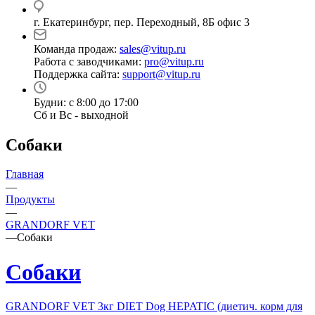
г. Екатеринбург, пер. Переходный, 8Б офис 3
Команда продаж:
sales@vitup.ru
Работа с заводчиками:
pro@vitup.ru
Поддержка сайта:
support@vitup.ru
Будни: с 8:00 до 17:00
Сб и Вс - выходной
Собаки
Главная
—
Продукты
—
GRANDORF VET
—
Собаки
Собаки
GRANDORF VET 3кг DIET Dog HEPATIC (диетич. корм для