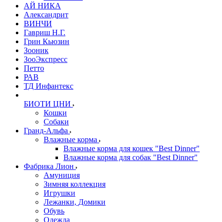
АЙ НИКА
Александрит
ВИНЧИ
Гавриш Н.Г.
Грин Кьюзин
Зооник
ЗооЭкспресс
Петто
РАВ
ТД Инфантекс
БИОТИ ЦНИ
Кошки
Собаки
Гранд-Альфа
Влажные корма
Влажные корма для кошек "Best Dinner"
Влажные корма для собак "Best Dinner"
Фабрика Лион
Амуниция
Зимняя коллекция
Игрушки
Лежанки, Домики
Обувь
Одежда