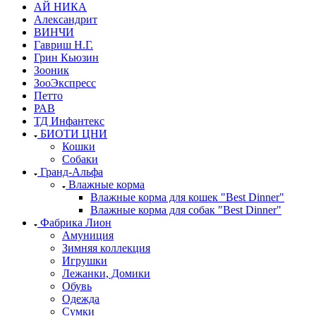
АЙ НИКА
Александрит
ВИНЧИ
Гавриш Н.Г.
Грин Кьюзин
Зооник
ЗооЭкспресс
Петто
РАВ
ТД Инфантекс
БИОТИ ЦНИ
Кошки
Собаки
Гранд-Альфа
Влажные корма
Влажные корма для кошек "Best Dinner"
Влажные корма для собак "Best Dinner"
Фабрика Лион
Амуниция
Зимняя коллекция
Игрушки
Лежанки, Домики
Обувь
Одежда
Сумки