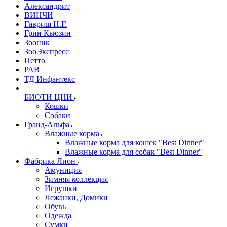
Александрит
ВИНЧИ
Гавриш Н.Г.
Грин Кьюзин
Зооник
ЗооЭкспресс
Петто
РАВ
ТД Инфантекс
БИОТИ ЦНИ
Кошки
Собаки
Гранд-Альфа
Влажные корма
Влажные корма для кошек "Best Dinner"
Влажные корма для собак "Best Dinner"
Фабрика Лион
Амуниция
Зимняя коллекция
Игрушки
Лежанки, Домики
Обувь
Одежда
Сумки