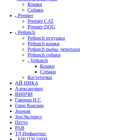
Кошки
Собаки
Premier
Premier CAT
Premier DOG
Petlunch
Petlunch игрушки
Petlunch кошки
Petlunch рыбы, черепахи
Petlunch собаки
Vetlunch
Кошки
Собаки
Когтеточки
АЙ НИКА
Александрит
ВИНЧИ
Гавриш Н.Г.
Грин Кьюзин
Зооник
ЗооЭкспресс
Петто
РАВ
ТД Инфантекс
БИОТИ ЦНИ