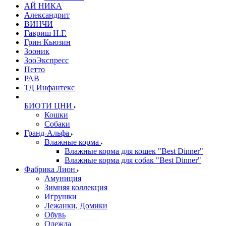
АЙ НИКА
Александрит
ВИНЧИ
Гавриш Н.Г.
Грин Кьюзин
Зооник
ЗооЭкспресс
Петто
РАВ
ТД Инфантекс
БИОТИ ЦНИ
Кошки
Собаки
Гранд-Альфа
Влажные корма
Влажные корма для кошек "Best Dinner"
Влажные корма для собак "Best Dinner"
Фабрика Лион
Амуниция
Зимняя коллекция
Игрушки
Лежанки, Домики
Обувь
Одежда