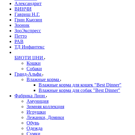
Александрит
ВИНЧИ
Гавриш Н.Г.
Грин Кьюзин
Зооник
ЗооЭкспресс
Петто
РАВ
ТД Инфантекс
БИОТИ ЦНИ
Кошки
Собаки
Гранд-Альфа
Влажные корма
Влажные корма для кошек "Best Dinner"
Влажные корма для собак "Best Dinner"
Фабрика Лион
Амуниция
Зимняя коллекция
Игрушки
Лежанки, Домики
Обувь
Одежда
Сумки