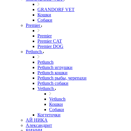
GRANDORF VET
Кошки
Собаки
Premier
Premier
Premier CAT
Premier DOG
Petlunch
Petlunch
Petlunch игрушки
Petlunch кошки
Petlunch рыбы, черепахи
Petlunch собаки
Vetlunch
Vetlunch
Кошки
Собаки
Когтеточки
АЙ НИКА
Александрит
ВИНЧИ