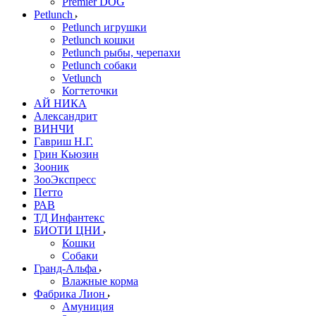
Premier DOG
Petlunch
Petlunch игрушки
Petlunch кошки
Petlunch рыбы, черепахи
Petlunch собаки
Vetlunch
Когтеточки
АЙ НИКА
Александрит
ВИНЧИ
Гавриш Н.Г.
Грин Кьюзин
Зооник
ЗооЭкспресс
Петто
РАВ
ТД Инфантекс
БИОТИ ЦНИ
Кошки
Собаки
Гранд-Альфа
Влажные корма
Фабрика Лион
Амуниция