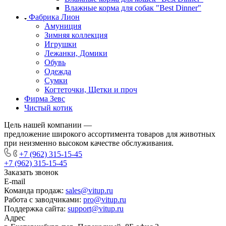
Влажные корма для собак "Best Dinner"
Фабрика Лион
Амуниция
Зимняя коллекция
Игрушки
Лежанки, Домики
Обувь
Одежда
Сумки
Когтеточки, Щетки и проч
Фирма Зевс
Чистый котик
Цель нашей компании —
предложение широкого ассортимента товаров для животных
при неизменно высоком качестве обслуживания.
+7 (962) 315-15-45
+7 (962) 315-15-45
Заказать звонок
E-mail
Команда продаж:
sales@vitup.ru
Работа с заводчиками:
pro@vitup.ru
Поддержка сайта:
support@vitup.ru
Адрес