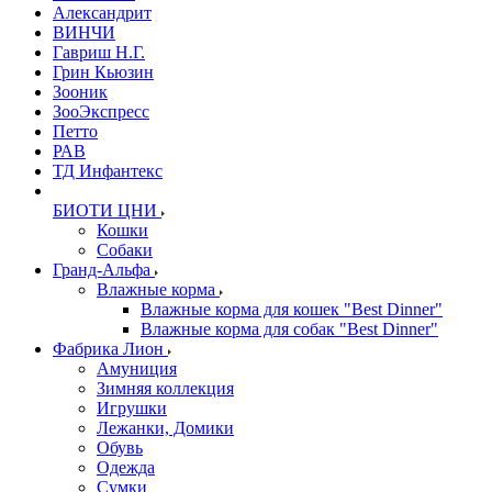
Александрит
ВИНЧИ
Гавриш Н.Г.
Грин Кьюзин
Зооник
ЗооЭкспресс
Петто
РАВ
ТД Инфантекс
БИОТИ ЦНИ
Кошки
Собаки
Гранд-Альфа
Влажные корма
Влажные корма для кошек "Best Dinner"
Влажные корма для собак "Best Dinner"
Фабрика Лион
Амуниция
Зимняя коллекция
Игрушки
Лежанки, Домики
Обувь
Одежда
Сумки