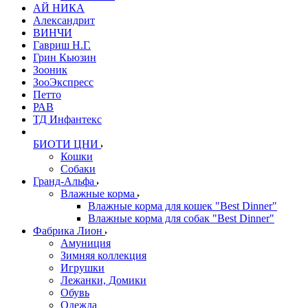
АЙ НИКА
Александрит
ВИНЧИ
Гавриш Н.Г.
Грин Кьюзин
Зооник
ЗооЭкспресс
Петто
РАВ
ТД Инфантекс
БИОТИ ЦНИ
Кошки
Собаки
Гранд-Альфа
Влажные корма
Влажные корма для кошек "Best Dinner"
Влажные корма для собак "Best Dinner"
Фабрика Лион
Амуниция
Зимняя коллекция
Игрушки
Лежанки, Домики
Обувь
Одежда