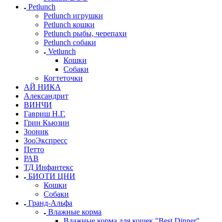
Petlunch
Petlunch игрушки
Petlunch кошки
Petlunch рыбы, черепахи
Petlunch собаки
Vetlunch
Кошки
Собаки
Когтеточки
АЙ НИКА
Александрит
ВИНЧИ
Гавриш Н.Г.
Грин Кьюзин
Зооник
ЗооЭкспресс
Петто
РАВ
ТД Инфантекс
БИОТИ ЦНИ
Кошки
Собаки
Гранд-Альфа
Влажные корма
Влажные корма для кошек "Best Dinner"