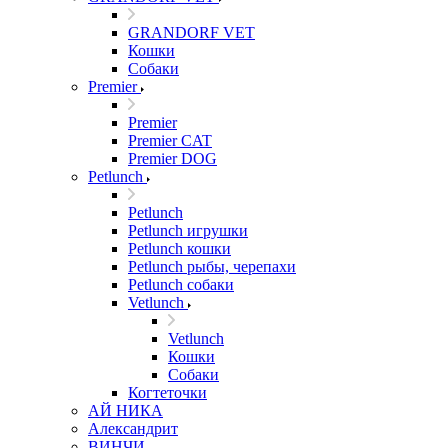
GRANDORF VET
Кошки
Собаки
Premier
Premier
Premier CAT
Premier DOG
Petlunch
Petlunch
Petlunch игрушки
Petlunch кошки
Petlunch рыбы, черепахи
Petlunch собаки
Vetlunch
Vetlunch
Кошки
Собаки
Когтеточки
АЙ НИКА
Александрит
ВИНЧИ