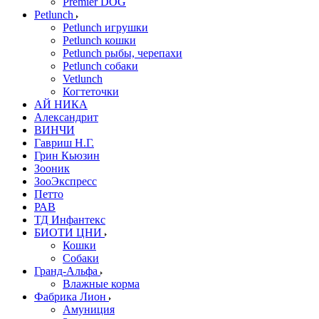
Premier DOG
Petlunch
Petlunch игрушки
Petlunch кошки
Petlunch рыбы, черепахи
Petlunch собаки
Vetlunch
Когтеточки
АЙ НИКА
Александрит
ВИНЧИ
Гавриш Н.Г.
Грин Кьюзин
Зооник
ЗооЭкспресс
Петто
РАВ
ТД Инфантекс
БИОТИ ЦНИ
Кошки
Собаки
Гранд-Альфа
Влажные корма
Фабрика Лион
Амуниция