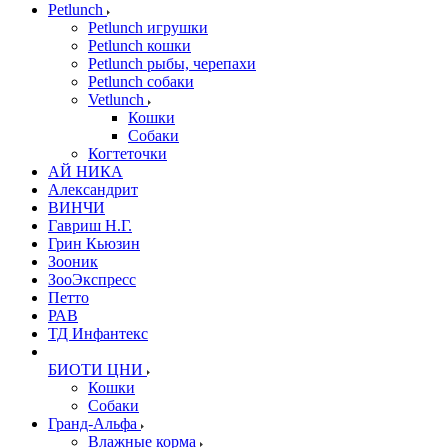
Petlunch
Petlunch игрушки
Petlunch кошки
Petlunch рыбы, черепахи
Petlunch собаки
Vetlunch
Кошки
Собаки
Когтеточки
АЙ НИКА
Александрит
ВИНЧИ
Гавриш Н.Г.
Грин Кьюзин
Зооник
ЗооЭкспресс
Петто
РАВ
ТД Инфантекс
БИОТИ ЦНИ
Кошки
Собаки
Гранд-Альфа
Влажные корма