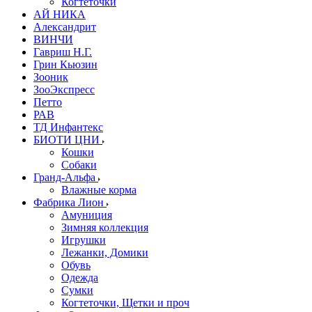
Когтеточки
АЙ НИКА
Александрит
ВИНЧИ
Гавриш Н.Г.
Грин Кьюзин
Зооник
ЗооЭкспресс
Петто
РАВ
ТД Инфантекс
БИОТИ ЦНИ
Кошки
Собаки
Гранд-Альфа
Влажные корма
Фабрика Лион
Амуниция
Зимняя коллекция
Игрушки
Лежанки, Домики
Обувь
Одежда
Сумки
Когтеточки, Щетки и проч