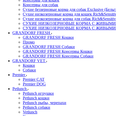
Консервы для кошек
Консервы для собак
Сухие беззерновые корма для собак Exclusive (Бельг
Сухие низкозерновые корма для кошек Rich&Sensitiv
Сухие низкозерновые корма для собак Rich&Sensitiv
СУХИЕ НИЗКОЗЕРНОВЫЕ КОРМА С ЖИВЫМИ ПР
СУХИЕ НИЗКОЗЕРНОВЫЕ КОРМА С ЖИВЫМИ ПР
GRANDORF FRESH
GRANDORF FRESH Кошки
Промо
GRANDORF FRESH Собаки
GRANDORF FRESH Консервы Кошки
GRANDORF FRESH Консервы Собаки
GRANDORF VET
Кошки
Собаки
Premier
Premier CAT
Premier DOG
Petlunch
Petlunch игрушки
Petlunch кошки
Petlunch рыбы, черепахи
Petlunch собаки
Vetlunch