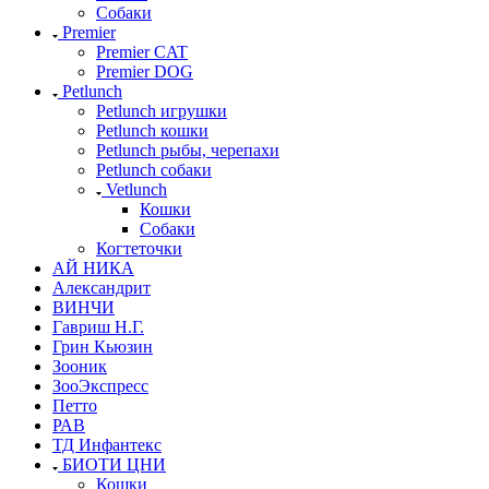
Собаки
Premier
Premier CAT
Premier DOG
Petlunch
Petlunch игрушки
Petlunch кошки
Petlunch рыбы, черепахи
Petlunch собаки
Vetlunch
Кошки
Собаки
Когтеточки
АЙ НИКА
Александрит
ВИНЧИ
Гавриш Н.Г.
Грин Кьюзин
Зооник
ЗооЭкспресс
Петто
РАВ
ТД Инфантекс
БИОТИ ЦНИ
Кошки