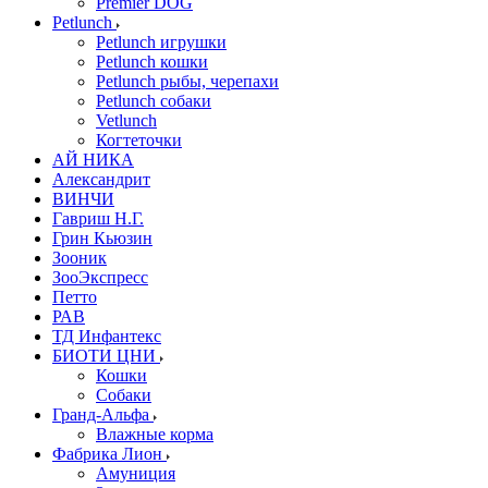
Premier DOG
Petlunch
Petlunch игрушки
Petlunch кошки
Petlunch рыбы, черепахи
Petlunch собаки
Vetlunch
Когтеточки
АЙ НИКА
Александрит
ВИНЧИ
Гавриш Н.Г.
Грин Кьюзин
Зооник
ЗооЭкспресс
Петто
РАВ
ТД Инфантекс
БИОТИ ЦНИ
Кошки
Собаки
Гранд-Альфа
Влажные корма
Фабрика Лион
Амуниция