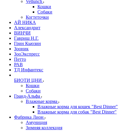
Vetlunch
Кошки
Собаки
Когтеточки
АЙ НИКА
Александрит
ВИНЧИ
Гавриш Н.Г.
Грин Кьюзин
Зооник
ЗооЭкспресс
Петто
РАВ
ТД Инфантекс
БИОТИ ЦНИ
Кошки
Собаки
Гранд-Альфа
Влажные корма
Влажные корма для кошек "Best Dinner"
Влажные корма для собак "Best Dinner"
Фабрика Лион
Амуниция
Зимняя коллекция