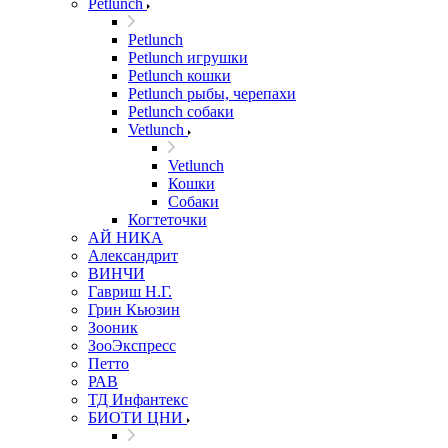
Petlunch
Petlunch
Petlunch игрушки
Petlunch кошки
Petlunch рыбы, черепахи
Petlunch собаки
Vetlunch
Vetlunch
Кошки
Собаки
Когтеточки
АЙ НИКА
Александрит
ВИНЧИ
Гавриш Н.Г.
Грин Кьюзин
Зооник
ЗооЭкспресс
Петто
РАВ
ТД Инфантекс
БИОТИ ЦНИ