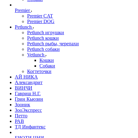
Premier
Premier CAT
Premier DOG
Petlunch
Petlunch игрушки
Petlunch кошки
Petlunch рыбы, черепахи
Petlunch собаки
Vetlunch
Кошки
Собаки
Когтеточки
АЙ НИКА
Александрит
ВИНЧИ
Гавриш Н.Г.
Грин Кьюзин
Зооник
ЗооЭкспресс
Петто
РАВ
ТД Инфантекс
БИОТИ ЦНИ