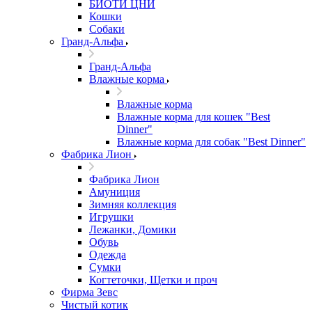
БИОТИ ЦНИ
Кошки
Собаки
Гранд-Альфа
Гранд-Альфа
Влажные корма
Влажные корма
Влажные корма для кошек "Best
Dinner"
Влажные корма для собак "Best Dinner"
Фабрика Лион
Фабрика Лион
Амуниция
Зимняя коллекция
Игрушки
Лежанки, Домики
Обувь
Одежда
Сумки
Когтеточки, Щетки и проч
Фирма Зевс
Чистый котик