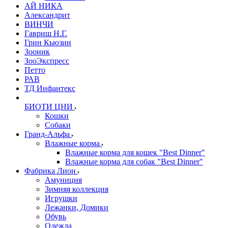
АЙ НИКА
Александрит
ВИНЧИ
Гавриш Н.Г.
Грин Кьюзин
Зооник
ЗооЭкспресс
Петто
РАВ
ТД Инфантекс
БИОТИ ЦНИ
Кошки
Собаки
Гранд-Альфа
Влажные корма
Влажные корма для кошек "Best Dinner"
Влажные корма для собак "Best Dinner"
Фабрика Лион
Амуниция
Зимняя коллекция
Игрушки
Лежанки, Домики
Обувь
Одежда