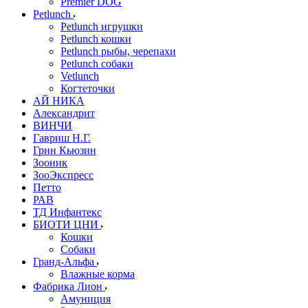
Premier DOG
Petlunch
Petlunch игрушки
Petlunch кошки
Petlunch рыбы, черепахи
Petlunch собаки
Vetlunch
Когтеточки
АЙ НИКА
Александрит
ВИНЧИ
Гавриш Н.Г.
Грин Кьюзин
Зооник
ЗооЭкспресс
Петто
РАВ
ТД Инфантекс
БИОТИ ЦНИ
Кошки
Собаки
Гранд-Альфа
Влажные корма
Фабрика Лион
Амуниция