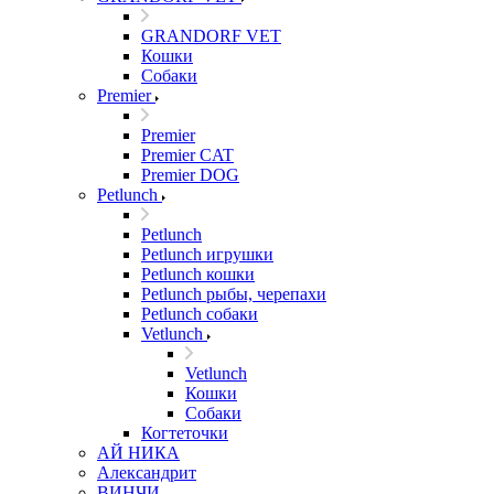
GRANDORF VET
Кошки
Собаки
Premier
Premier
Premier CAT
Premier DOG
Petlunch
Petlunch
Petlunch игрушки
Petlunch кошки
Petlunch рыбы, черепахи
Petlunch собаки
Vetlunch
Vetlunch
Кошки
Собаки
Когтеточки
АЙ НИКА
Александрит
ВИНЧИ