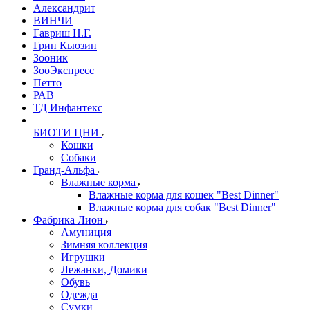
Александрит
ВИНЧИ
Гавриш Н.Г.
Грин Кьюзин
Зооник
ЗооЭкспресс
Петто
РАВ
ТД Инфантекс
БИОТИ ЦНИ
Кошки
Собаки
Гранд-Альфа
Влажные корма
Влажные корма для кошек "Best Dinner"
Влажные корма для собак "Best Dinner"
Фабрика Лион
Амуниция
Зимняя коллекция
Игрушки
Лежанки, Домики
Обувь
Одежда
Сумки