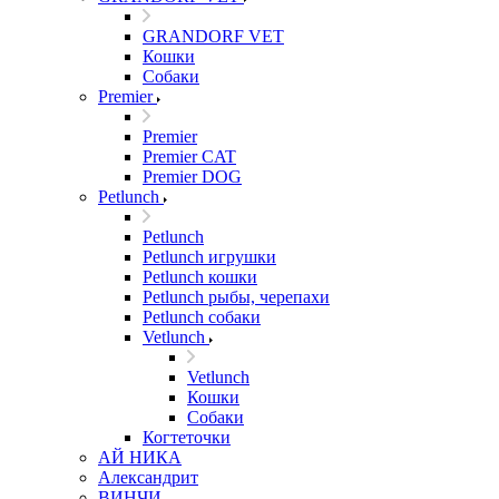
GRANDORF VET
Кошки
Собаки
Premier
Premier
Premier CAT
Premier DOG
Petlunch
Petlunch
Petlunch игрушки
Petlunch кошки
Petlunch рыбы, черепахи
Petlunch собаки
Vetlunch
Vetlunch
Кошки
Собаки
Когтеточки
АЙ НИКА
Александрит
ВИНЧИ