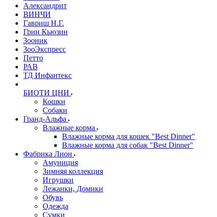
Александрит
ВИНЧИ
Гавриш Н.Г.
Грин Кьюзин
Зооник
ЗооЭкспресс
Петто
РАВ
ТД Инфантекс
БИОТИ ЦНИ
Кошки
Собаки
Гранд-Альфа
Влажные корма
Влажные корма для кошек "Best Dinner"
Влажные корма для собак "Best Dinner"
Фабрика Лион
Амуниция
Зимняя коллекция
Игрушки
Лежанки, Домики
Обувь
Одежда
Сумки