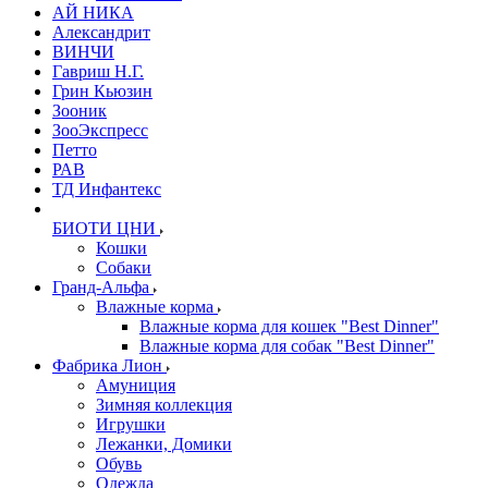
АЙ НИКА
Александрит
ВИНЧИ
Гавриш Н.Г.
Грин Кьюзин
Зооник
ЗооЭкспресс
Петто
РАВ
ТД Инфантекс
БИОТИ ЦНИ
Кошки
Собаки
Гранд-Альфа
Влажные корма
Влажные корма для кошек "Best Dinner"
Влажные корма для собак "Best Dinner"
Фабрика Лион
Амуниция
Зимняя коллекция
Игрушки
Лежанки, Домики
Обувь
Одежда