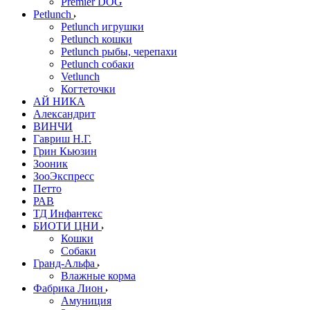
Premier DOG
Petlunch
Petlunch игрушки
Petlunch кошки
Petlunch рыбы, черепахи
Petlunch собаки
Vetlunch
Когтеточки
АЙ НИКА
Александрит
ВИНЧИ
Гавриш Н.Г.
Грин Кьюзин
Зооник
ЗооЭкспресс
Петто
РАВ
ТД Инфантекс
БИОТИ ЦНИ
Кошки
Собаки
Гранд-Альфа
Влажные корма
Фабрика Лион
Амуниция