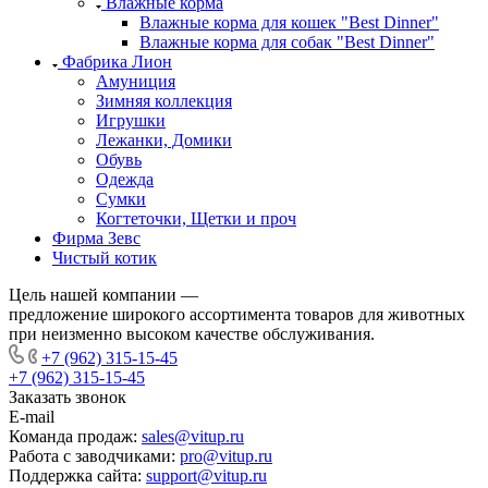
Влажные корма
Влажные корма для кошек "Best Dinner"
Влажные корма для собак "Best Dinner"
Фабрика Лион
Амуниция
Зимняя коллекция
Игрушки
Лежанки, Домики
Обувь
Одежда
Сумки
Когтеточки, Щетки и проч
Фирма Зевс
Чистый котик
Цель нашей компании —
предложение широкого ассортимента товаров для животных
при неизменно высоком качестве обслуживания.
+7 (962) 315-15-45
+7 (962) 315-15-45
Заказать звонок
E-mail
Команда продаж:
sales@vitup.ru
Работа с заводчиками:
pro@vitup.ru
Поддержка сайта:
support@vitup.ru