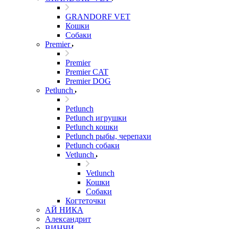
GRANDORF VET
Кошки
Собаки
Premier
Premier
Premier CAT
Premier DOG
Petlunch
Petlunch
Petlunch игрушки
Petlunch кошки
Petlunch рыбы, черепахи
Petlunch собаки
Vetlunch
Vetlunch
Кошки
Собаки
Когтеточки
АЙ НИКА
Александрит
ВИНЧИ