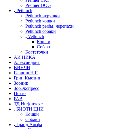
Premier CAT
Premier DOG
Petlunch
Petlunch игрушки
Petlunch кошки
Petlunch рыбы, черепахи
Petlunch собаки
Vetlunch
Кошки
Собаки
Когтеточки
АЙ НИКА
Александрит
ВИНЧИ
Гавриш Н.Г.
Грин Кьюзин
Зооник
ЗооЭкспресс
Петто
РАВ
ТД Инфантекс
БИОТИ ЦНИ
Кошки
Собаки
Гранд-Альфа