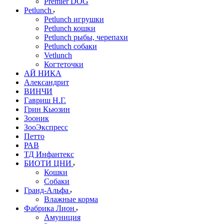
Premier DOG
Petlunch
Petlunch игрушки
Petlunch кошки
Petlunch рыбы, черепахи
Petlunch собаки
Vetlunch
Когтеточки
АЙ НИКА
Александрит
ВИНЧИ
Гавриш Н.Г.
Грин Кьюзин
Зооник
ЗооЭкспресс
Петто
РАВ
ТД Инфантекс
БИОТИ ЦНИ
Кошки
Собаки
Гранд-Альфа
Влажные корма
Фабрика Лион
Амуниция