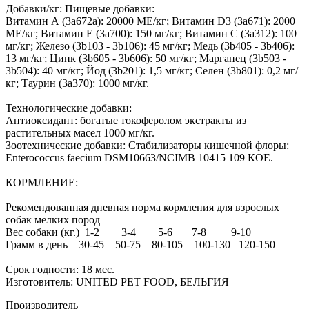
Добавки/кг: Пищевые добавки:
Витамин А (3а672а): 20000 МЕ/кг; Витамин D3 (3а671): 2000
МЕ/кг; Витамин Е (3а700): 150 мг/кг; Витамин С (3а312): 100
мг/кг; Железо (3b103 - 3b106): 45 мг/кг; Медь (3b405 - 3b406):
13 мг/кг; Цинк (3b605 - 3b606): 50 мг/кг; Марганец (3b503 -
3b504): 40 мг/кг; Йод (3b201): 1,5 мг/кг; Селен (3b801): 0,2 мг/
кг; Таурин (3a370): 1000 мг/кг.
Технологические добавки:
Антиоксидант: богатые токоферолом экстракты из
растительных масел 1000 мг/кг.
Зоотехнические добавки: Стабилизаторы кишечной флоры:
Enterococcus faecium DSM10663/NCIMB 10415 109 КОЕ.
КОРМЛЕНИЕ:
Рекомендованная дневная норма кормления для взрослых
собак мелких пород
Вес собаки (кг.) 1-2 3-4 5-6 7-8 9-10
Грамм в день 30-45 50-75 80-105 100-130 120-150
Срок годности: 18 мес.
Изготовитель: UNITED PET FOOD, БЕЛЬГИЯ
Производитель