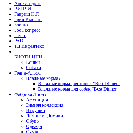
Александрит
ВИНЧИ
Гавриш Н.Г.
Грин Кьюзин
Зооник
ЗооЭкспресс
Петто
РАВ
ТД Инфантекс
БИОТИ ЦНИ
Кошки
Собаки
Гранд-Альфа
Влажные корма
Влажные корма для кошек "Best Dinner"
Влажные корма для собак "Best Dinner"
Фабрика Лион
Амуниция
Зимняя коллекция
Игрушки
Лежанки, Домики
Обувь
Одежда
Сумки