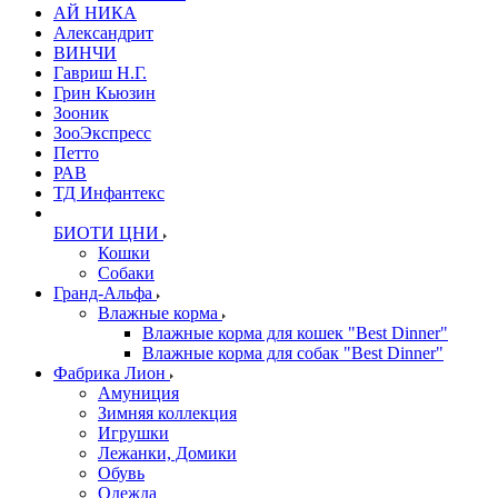
АЙ НИКА
Александрит
ВИНЧИ
Гавриш Н.Г.
Грин Кьюзин
Зооник
ЗооЭкспресс
Петто
РАВ
ТД Инфантекс
БИОТИ ЦНИ
Кошки
Собаки
Гранд-Альфа
Влажные корма
Влажные корма для кошек "Best Dinner"
Влажные корма для собак "Best Dinner"
Фабрика Лион
Амуниция
Зимняя коллекция
Игрушки
Лежанки, Домики
Обувь
Одежда