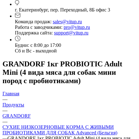
г. Екатеринбург, пер. Переходный, 8Б офис 3
Команда продаж:
sales@vitup.ru
Работа с заводчиками:
pro@vitup.ru
Поддержка сайта:
support@vitup.ru
Будни: с 8:00 до 17:00
Сб и Вс - выходной
GRANDORF 1кг PROBIOTIC Adult
Mini (4 вида мяса для собак мини
пород с пробиотиками)
Главная
—
Продукты
—
GRANDORF
—
СУХИЕ НИЗКОЗЕРНОВЫЕ КОРМА С ЖИВЫМИ
ПРОБИОТИКАМИ ДЛЯ СОБАК Advanced (Бельгия)
—
GRANDORF 1кг PROBIOTIC Adult Mini (4 вида мяса для