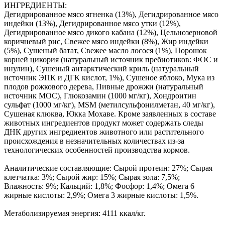
ИНГРЕДИЕНТЫ:
Дегидрированное мясо ягненка (13%), Дегидрированное мясо
индейки (13%), Дегидрированное мясо утки (12%),
Дегидрированное мясо дикого кабана (12%), Цельнозерновой
коричневый рис, Свежее мясо индейки (8%), Жир индейки
(5%), Сушеный батат, Свежее масло лосося (1%), Порошок
корней цикория (натуральный источник пребиотиков: ФОС и
инулин), Сушеный антарктический криль (натуральный
источник ЭПК и ДГК кислот, 1%), Сушеное яблоко, Мука из
плодов рожкового дерева, Пивные дрожжи (натуральный
источник МОС), Глюкозамин (1000 мг/кг), Хондроитин
сульфат (1000 мг/кг), MSM (метилсульфонилметан, 40 мг/кг),
Сушеная клюква, Юкка Мохаве. Кроме заявленных в составе
животных ингредиентов продукт может содержать следы
ДНК других ингредиентов животного или растительного
происхождения в незначительных количествах из-за
технологических особенностей производства кормов.
Аналитические составляющие: Сырой протеин: 27%; Сырая
клетчатка: 3%; Сырой жир: 15%; Сырая зола: 7,5%;
Влажность: 9%; Кальций: 1,8%; Фосфор: 1,4%; Омега 6
жирные кислоты: 2,9%; Омега 3 жирные кислоты: 1,5%.
Метаболизируемая энергия: 4111 ккал/кг.