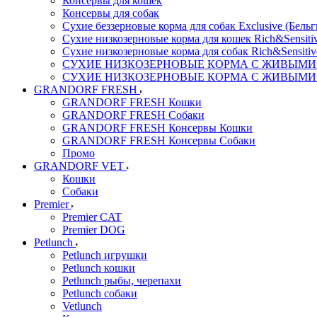
Консервы для кошек
Консервы для собак
Сухие беззерновые корма для собак Exclusive (Бельг
Сухие низкозерновые корма для кошек Rich&Sensitiv
Сухие низкозерновые корма для собак Rich&Sensitiv
СУХИЕ НИЗКОЗЕРНОВЫЕ КОРМА С ЖИВЫМИ ПР
СУХИЕ НИЗКОЗЕРНОВЫЕ КОРМА С ЖИВЫМИ ПР
GRANDORF FRESH
GRANDORF FRESH Кошки
GRANDORF FRESH Собаки
GRANDORF FRESH Консервы Кошки
GRANDORF FRESH Консервы Собаки
Промо
GRANDORF VET
Кошки
Собаки
Premier
Premier CAT
Premier DOG
Petlunch
Petlunch игрушки
Petlunch кошки
Petlunch рыбы, черепахи
Petlunch собаки
Vetlunch