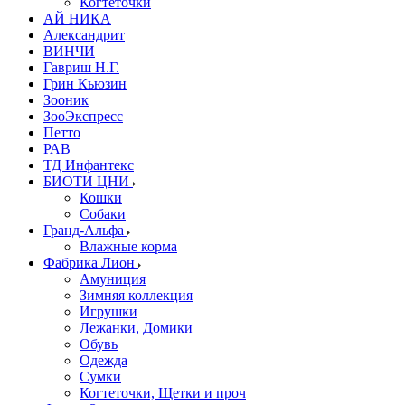
Когтеточки
АЙ НИКА
Александрит
ВИНЧИ
Гавриш Н.Г.
Грин Кьюзин
Зооник
ЗооЭкспресс
Петто
РАВ
ТД Инфантекс
БИОТИ ЦНИ
Кошки
Собаки
Гранд-Альфа
Влажные корма
Фабрика Лион
Амуниция
Зимняя коллекция
Игрушки
Лежанки, Домики
Обувь
Одежда
Сумки
Когтеточки, Щетки и проч