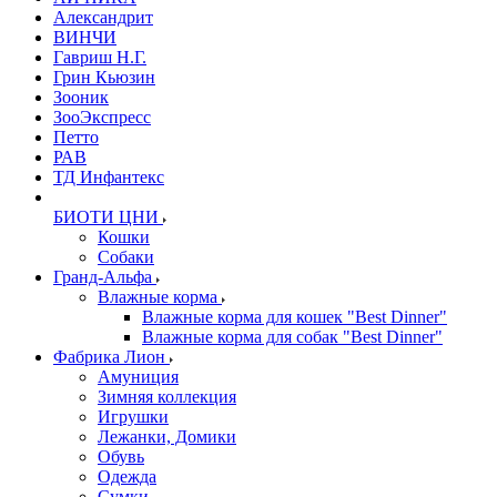
Александрит
ВИНЧИ
Гавриш Н.Г.
Грин Кьюзин
Зооник
ЗооЭкспресс
Петто
РАВ
ТД Инфантекс
БИОТИ ЦНИ
Кошки
Собаки
Гранд-Альфа
Влажные корма
Влажные корма для кошек "Best Dinner"
Влажные корма для собак "Best Dinner"
Фабрика Лион
Амуниция
Зимняя коллекция
Игрушки
Лежанки, Домики
Обувь
Одежда
Сумки