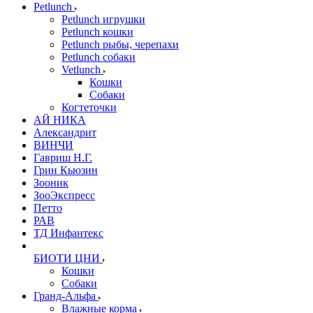
Petlunch
Petlunch игрушки
Petlunch кошки
Petlunch рыбы, черепахи
Petlunch собаки
Vetlunch
Кошки
Собаки
Когтеточки
АЙ НИКА
Александрит
ВИНЧИ
Гавриш Н.Г.
Грин Кьюзин
Зооник
ЗооЭкспресс
Петто
РАВ
ТД Инфантекс
БИОТИ ЦНИ
Кошки
Собаки
Гранд-Альфа
Влажные корма