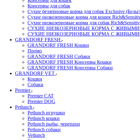
Консервы для кошек
Консервы для собак
Сухие беззерновые корма для собак Exclusive (Бельг
Сухие низкозерновые корма для кошек Rich&Sensitiv
Сухие низкозерновые корма для собак Rich&Sensitiv
СУХИЕ НИЗКОЗЕРНОВЫЕ КОРМА С ЖИВЫМИ ПР
СУХИЕ НИЗКОЗЕРНОВЫЕ КОРМА С ЖИВЫМИ ПР
GRANDORF FRESH
GRANDORF FRESH Кошки
Промо
GRANDORF FRESH Собаки
GRANDORF FRESH Консервы Кошки
GRANDORF FRESH Консервы Собаки
GRANDORF VET
Кошки
Собаки
Premier
Premier CAT
Premier DOG
Petlunch
Petlunch игрушки
Petlunch кошки
Petlunch рыбы, черепахи
Petlunch собаки
Vetlunch