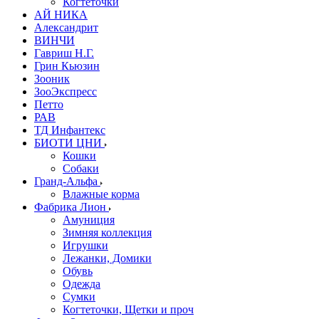
Когтеточки
АЙ НИКА
Александрит
ВИНЧИ
Гавриш Н.Г.
Грин Кьюзин
Зооник
ЗооЭкспресс
Петто
РАВ
ТД Инфантекс
БИОТИ ЦНИ
Кошки
Собаки
Гранд-Альфа
Влажные корма
Фабрика Лион
Амуниция
Зимняя коллекция
Игрушки
Лежанки, Домики
Обувь
Одежда
Сумки
Когтеточки, Щетки и проч