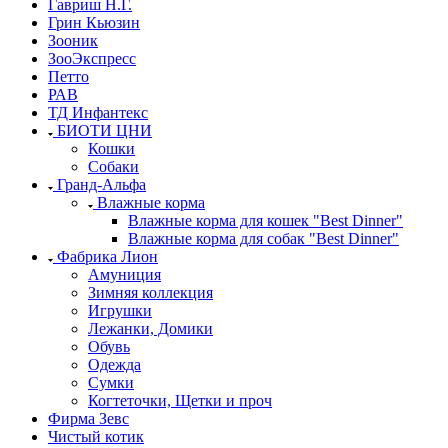
Гавриш Н.Г.
Грин Кьюзин
Зооник
ЗооЭкспресс
Петто
РАВ
ТД Инфантекс
БИОТИ ЦНИ
Кошки
Собаки
Гранд-Альфа
Влажные корма
Влажные корма для кошек "Best Dinner"
Влажные корма для собак "Best Dinner"
Фабрика Лион
Амуниция
Зимняя коллекция
Игрушки
Лежанки, Домики
Обувь
Одежда
Сумки
Когтеточки, Щетки и проч
Фирма Зевс
Чистый котик