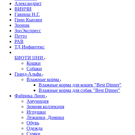
Александрит
ВИНЧИ
Гавриш Н.Г.
Грин Кьюзин
Зооник
ЗооЭкспресс
Петто
РАВ
ТД Инфантекс
БИОТИ ЦНИ
Кошки
Собаки
Гранд-Альфа
Влажные корма
Влажные корма для кошек "Best Dinner"
Влажные корма для собак "Best Dinner"
Фабрика Лион
Амуниция
Зимняя коллекция
Игрушки
Лежанки, Домики
Обувь
Одежда
Сумки