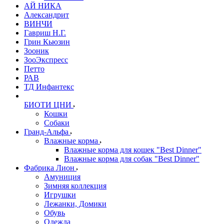
АЙ НИКА
Александрит
ВИНЧИ
Гавриш Н.Г.
Грин Кьюзин
Зооник
ЗооЭкспресс
Петто
РАВ
ТД Инфантекс
БИОТИ ЦНИ
Кошки
Собаки
Гранд-Альфа
Влажные корма
Влажные корма для кошек "Best Dinner"
Влажные корма для собак "Best Dinner"
Фабрика Лион
Амуниция
Зимняя коллекция
Игрушки
Лежанки, Домики
Обувь
Одежда