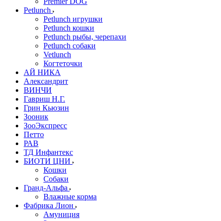
Premier DOG
Petlunch
Petlunch игрушки
Petlunch кошки
Petlunch рыбы, черепахи
Petlunch собаки
Vetlunch
Когтеточки
АЙ НИКА
Александрит
ВИНЧИ
Гавриш Н.Г.
Грин Кьюзин
Зооник
ЗооЭкспресс
Петто
РАВ
ТД Инфантекс
БИОТИ ЦНИ
Кошки
Собаки
Гранд-Альфа
Влажные корма
Фабрика Лион
Амуниция