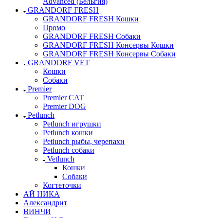
Advanced (Бельгия)
GRANDORF FRESH
GRANDORF FRESH Кошки
Промо
GRANDORF FRESH Собаки
GRANDORF FRESH Консервы Кошки
GRANDORF FRESH Консервы Собаки
GRANDORF VET
Кошки
Собаки
Premier
Premier CAT
Premier DOG
Petlunch
Petlunch игрушки
Petlunch кошки
Petlunch рыбы, черепахи
Petlunch собаки
Vetlunch
Кошки
Собаки
Когтеточки
АЙ НИКА
Александрит
ВИНЧИ