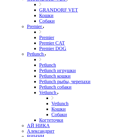
GRANDORF VET
Кошки
Собаки
Premier
Premier
Premier CAT
Premier DOG
Petlunch
Petlunch
Petlunch игрушки
Petlunch кошки
Petlunch рыбы, черепахи
Petlunch собаки
Vetlunch
Vetlunch
Кошки
Собаки
Когтеточки
АЙ НИКА
Александрит
ВИНЧИ