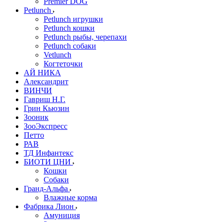
Premier DOG
Petlunch
Petlunch игрушки
Petlunch кошки
Petlunch рыбы, черепахи
Petlunch собаки
Vetlunch
Когтеточки
АЙ НИКА
Александрит
ВИНЧИ
Гавриш Н.Г.
Грин Кьюзин
Зооник
ЗооЭкспресс
Петто
РАВ
ТД Инфантекс
БИОТИ ЦНИ
Кошки
Собаки
Гранд-Альфа
Влажные корма
Фабрика Лион
Амуниция