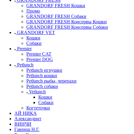
GRANDORF FRESH
GRANDORF FRESH Кошки
Промо
GRANDORF FRESH Собаки
GRANDORF FRESH Консервы Кошки
GRANDORF FRESH Консервы Собаки
GRANDORF VET
Кошки
Собаки
Premier
Premier CAT
Premier DOG
Petlunch
Petlunch игрушки
Petlunch кошки
Petlunch рыбы, черепахи
Petlunch собаки
Vetlunch
Кошки
Собаки
Когтеточки
АЙ НИКА
Александрит
ВИНЧИ
Гавриш Н.Г.