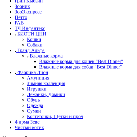
Грин Кьюзин
Зооник
ЗооЭкспресс
Петто
РАВ
ТД Инфантекс
БИОТИ ЦНИ
Кошки
Собаки
Гранд-Альфа
Влажные корма
Влажные корма для кошек "Best Dinner"
Влажные корма для собак "Best Dinner"
Фабрика Лион
Амуниция
Зимняя коллекция
Игрушки
Лежанки, Домики
Обувь
Одежда
Сумки
Когтеточки, Щетки и проч
Фирма Зевс
Чистый котик