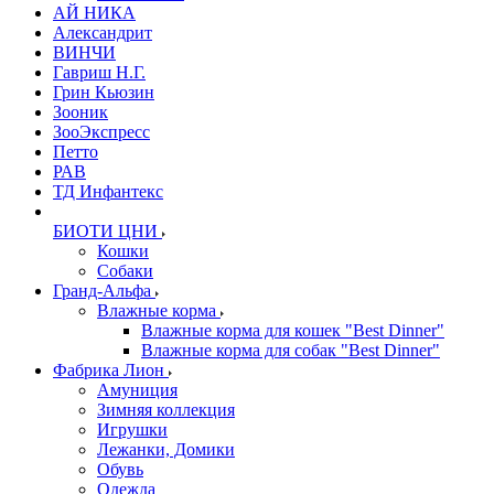
АЙ НИКА
Александрит
ВИНЧИ
Гавриш Н.Г.
Грин Кьюзин
Зооник
ЗооЭкспресс
Петто
РАВ
ТД Инфантекс
БИОТИ ЦНИ
Кошки
Собаки
Гранд-Альфа
Влажные корма
Влажные корма для кошек "Best Dinner"
Влажные корма для собак "Best Dinner"
Фабрика Лион
Амуниция
Зимняя коллекция
Игрушки
Лежанки, Домики
Обувь
Одежда