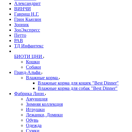
Александрит
ВИНЧИ
Гавриш Н.Г.
Грин Кьюзин
Зооник
ЗооЭкспресс
Петто
РАВ
ТД Инфантекс
БИОТИ ЦНИ
Кошки
Собаки
Гранд-Альфа
Влажные корма
Влажные корма для кошек "Best Dinner"
Влажные корма для собак "Best Dinner"
Фабрика Лион
Амуниция
Зимняя коллекция
Игрушки
Лежанки, Домики
Обувь
Одежда
Сумки