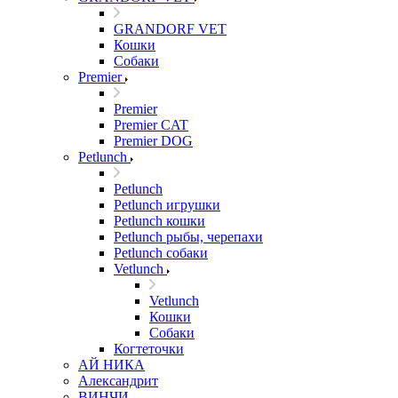
GRANDORF VET
Кошки
Собаки
Premier
Premier
Premier CAT
Premier DOG
Petlunch
Petlunch
Petlunch игрушки
Petlunch кошки
Petlunch рыбы, черепахи
Petlunch собаки
Vetlunch
Vetlunch
Кошки
Собаки
Когтеточки
АЙ НИКА
Александрит
ВИНЧИ