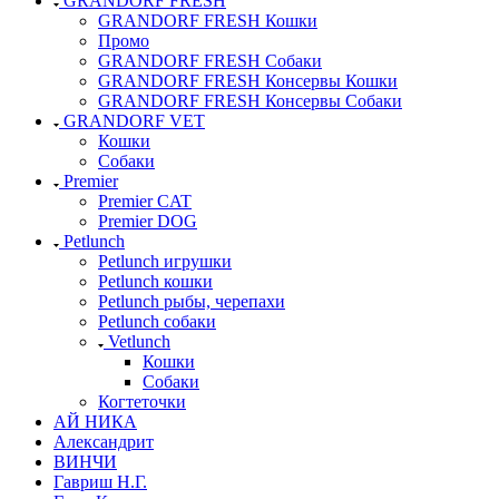
GRANDORF FRESH
GRANDORF FRESH Кошки
Промо
GRANDORF FRESH Собаки
GRANDORF FRESH Консервы Кошки
GRANDORF FRESH Консервы Собаки
GRANDORF VET
Кошки
Собаки
Premier
Premier CAT
Premier DOG
Petlunch
Petlunch игрушки
Petlunch кошки
Petlunch рыбы, черепахи
Petlunch собаки
Vetlunch
Кошки
Собаки
Когтеточки
АЙ НИКА
Александрит
ВИНЧИ
Гавриш Н.Г.