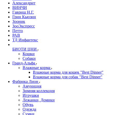
Александрит
ВИНЧИ
Гавриш Н.Г.
Грин Кьюзин
Зооник
ЗооЭкспресс
Петто
РАВ
ТД Инфантекс
БИОТИ ЦНИ
Кошки
Собаки
Гранд-Альфа
Влажные корма
Влажные корма для кошек "Best Dinner"
Влажные корма для собак "Best Dinner"
Фабрика Лион
Амуниция
Зимняя коллекция
Игрушки
Лежанки, Домики
Обувь
Одежда
Сумки