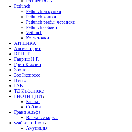
Premier DOG
Petlunch
Petlunch игрушки
Petlunch кошки
Petlunch рыбы, черепахи
Petlunch собаки
Vetlunch
Когтеточки
АЙ НИКА
Александрит
ВИНЧИ
Гавриш Н.Г.
Грин Кьюзин
Зооник
ЗооЭкспресс
Петто
РАВ
ТД Инфантекс
БИОТИ ЦНИ
Кошки
Собаки
Гранд-Альфа
Влажные корма
Фабрика Лион
Амуниция