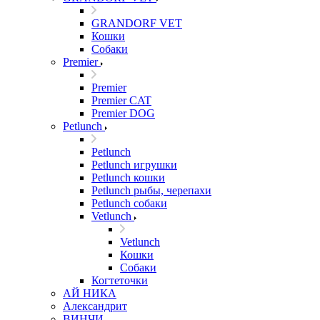
GRANDORF VET
Кошки
Собаки
Premier
Premier
Premier CAT
Premier DOG
Petlunch
Petlunch
Petlunch игрушки
Petlunch кошки
Petlunch рыбы, черепахи
Petlunch собаки
Vetlunch
Vetlunch
Кошки
Собаки
Когтеточки
АЙ НИКА
Александрит
ВИНЧИ