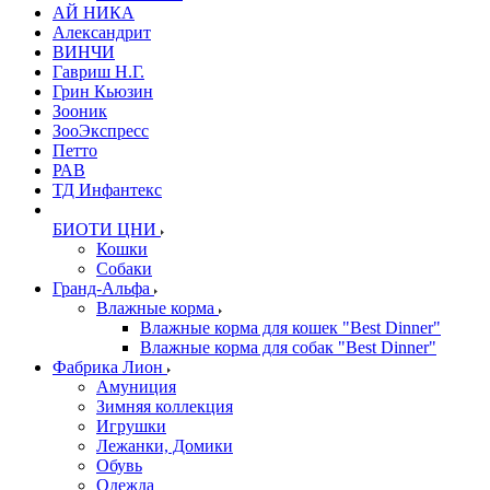
АЙ НИКА
Александрит
ВИНЧИ
Гавриш Н.Г.
Грин Кьюзин
Зооник
ЗооЭкспресс
Петто
РАВ
ТД Инфантекс
БИОТИ ЦНИ
Кошки
Собаки
Гранд-Альфа
Влажные корма
Влажные корма для кошек "Best Dinner"
Влажные корма для собак "Best Dinner"
Фабрика Лион
Амуниция
Зимняя коллекция
Игрушки
Лежанки, Домики
Обувь
Одежда