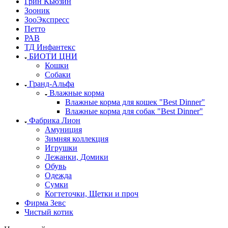
Грин Кьюзин
Зооник
ЗооЭкспресс
Петто
РАВ
ТД Инфантекс
БИОТИ ЦНИ
Кошки
Собаки
Гранд-Альфа
Влажные корма
Влажные корма для кошек "Best Dinner"
Влажные корма для собак "Best Dinner"
Фабрика Лион
Амуниция
Зимняя коллекция
Игрушки
Лежанки, Домики
Обувь
Одежда
Сумки
Когтеточки, Щетки и проч
Фирма Зевс
Чистый котик