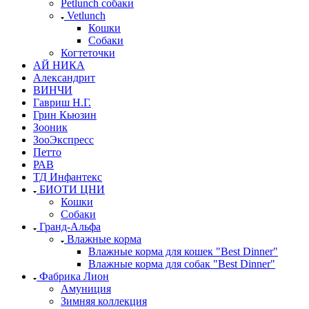
Petlunch собаки
Vetlunch
Кошки
Собаки
Когтеточки
АЙ НИКА
Александрит
ВИНЧИ
Гавриш Н.Г.
Грин Кьюзин
Зооник
ЗооЭкспресс
Петто
РАВ
ТД Инфантекс
БИОТИ ЦНИ
Кошки
Собаки
Гранд-Альфа
Влажные корма
Влажные корма для кошек "Best Dinner"
Влажные корма для собак "Best Dinner"
Фабрика Лион
Амуниция
Зимняя коллекция