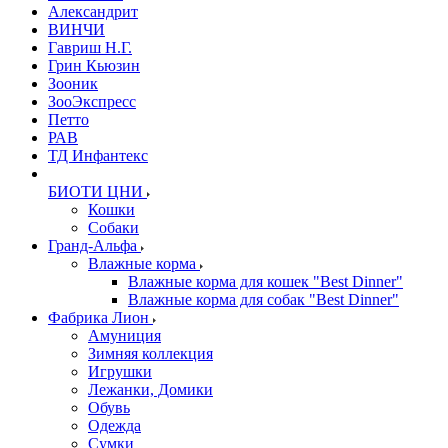
Александрит
ВИНЧИ
Гавриш Н.Г.
Грин Кьюзин
Зооник
ЗооЭкспресс
Петто
РАВ
ТД Инфантекс
БИОТИ ЦНИ
Кошки
Собаки
Гранд-Альфа
Влажные корма
Влажные корма для кошек "Best Dinner"
Влажные корма для собак "Best Dinner"
Фабрика Лион
Амуниция
Зимняя коллекция
Игрушки
Лежанки, Домики
Обувь
Одежда
Сумки