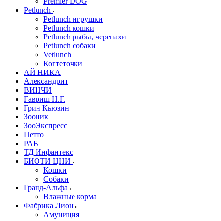
Premier DOG
Petlunch
Petlunch игрушки
Petlunch кошки
Petlunch рыбы, черепахи
Petlunch собаки
Vetlunch
Когтеточки
АЙ НИКА
Александрит
ВИНЧИ
Гавриш Н.Г.
Грин Кьюзин
Зооник
ЗооЭкспресс
Петто
РАВ
ТД Инфантекс
БИОТИ ЦНИ
Кошки
Собаки
Гранд-Альфа
Влажные корма
Фабрика Лион
Амуниция