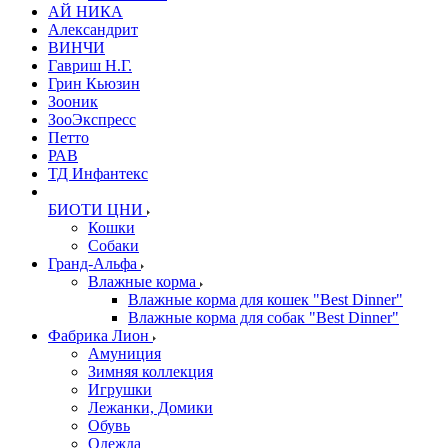
АЙ НИКА
Александрит
ВИНЧИ
Гавриш Н.Г.
Грин Кьюзин
Зооник
ЗооЭкспресс
Петто
РАВ
ТД Инфантекс
БИОТИ ЦНИ
Кошки
Собаки
Гранд-Альфа
Влажные корма
Влажные корма для кошек "Best Dinner"
Влажные корма для собак "Best Dinner"
Фабрика Лион
Амуниция
Зимняя коллекция
Игрушки
Лежанки, Домики
Обувь
Одежда