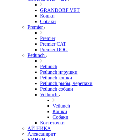
GRANDORF VET
Кошки
Собаки
Premier
Premier
Premier CAT
Premier DOG
Petlunch
Petlunch
Petlunch игрушки
Petlunch кошки
Petlunch рыбы, черепахи
Petlunch собаки
Vetlunch
Vetlunch
Кошки
Собаки
Когтеточки
АЙ НИКА
Александрит
ВИНЧИ