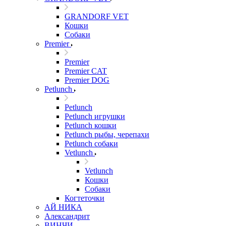
GRANDORF VET
Кошки
Собаки
Premier
Premier
Premier CAT
Premier DOG
Petlunch
Petlunch
Petlunch игрушки
Petlunch кошки
Petlunch рыбы, черепахи
Petlunch собаки
Vetlunch
Vetlunch
Кошки
Собаки
Когтеточки
АЙ НИКА
Александрит
ВИНЧИ