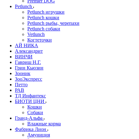
Premier DOG
Petlunch
Petlunch игрушки
Petlunch кошки
Petlunch рыбы, черепахи
Petlunch собаки
Vetlunch
Когтеточки
АЙ НИКА
Александрит
ВИНЧИ
Гавриш Н.Г.
Грин Кьюзин
Зооник
ЗооЭкспресс
Петто
РАВ
ТД Инфантекс
БИОТИ ЦНИ
Кошки
Собаки
Гранд-Альфа
Влажные корма
Фабрика Лион
Амуниция