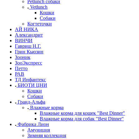
Petlunch собаки
Vetlunch
Кошки
Собаки
Когтеточки
АЙ НИКА
Александрит
ВИНЧИ
Гавриш Н.Г.
Грин Кьюзин
Зооник
ЗооЭкспресс
Петто
РАВ
ТД Инфантекс
БИОТИ ЦНИ
Кошки
Собаки
Гранд-Альфа
Влажные корма
Влажные корма для кошек "Best Dinner"
Влажные корма для собак "Best Dinner"
Фабрика Лион
Амуниция
Зимняя коллекция