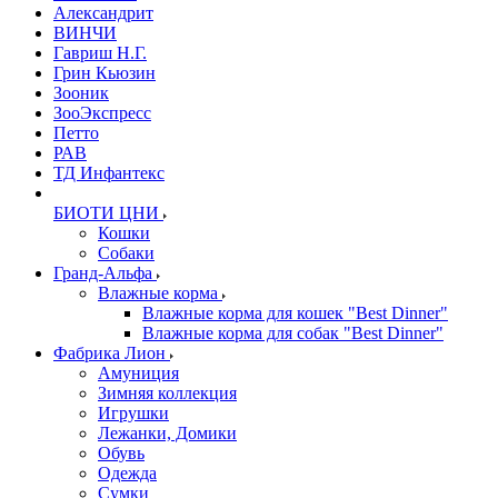
Александрит
ВИНЧИ
Гавриш Н.Г.
Грин Кьюзин
Зооник
ЗооЭкспресс
Петто
РАВ
ТД Инфантекс
БИОТИ ЦНИ
Кошки
Собаки
Гранд-Альфа
Влажные корма
Влажные корма для кошек "Best Dinner"
Влажные корма для собак "Best Dinner"
Фабрика Лион
Амуниция
Зимняя коллекция
Игрушки
Лежанки, Домики
Обувь
Одежда
Сумки