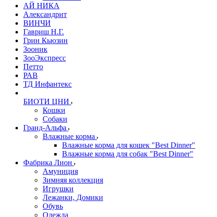
АЙ НИКА
Александрит
ВИНЧИ
Гавриш Н.Г.
Грин Кьюзин
Зооник
ЗооЭкспресс
Петто
РАВ
ТД Инфантекс
БИОТИ ЦНИ
Кошки
Собаки
Гранд-Альфа
Влажные корма
Влажные корма для кошек "Best Dinner"
Влажные корма для собак "Best Dinner"
Фабрика Лион
Амуниция
Зимняя коллекция
Игрушки
Лежанки, Домики
Обувь
Одежда