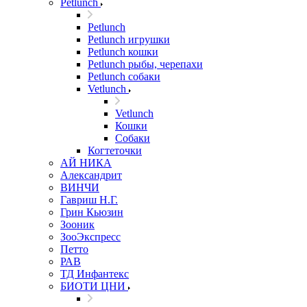
Petlunch
Petlunch
Petlunch игрушки
Petlunch кошки
Petlunch рыбы, черепахи
Petlunch собаки
Vetlunch
Vetlunch
Кошки
Собаки
Когтеточки
АЙ НИКА
Александрит
ВИНЧИ
Гавриш Н.Г.
Грин Кьюзин
Зооник
ЗооЭкспресс
Петто
РАВ
ТД Инфантекс
БИОТИ ЦНИ