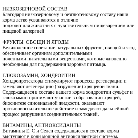
НИЗКОЗЕРНОВОЙ СОСТАВ
Благодаря низкозерновому и безглютеновому составу наши
корма легко усваиваются и отлично
подходят для животных с чувствительным пищеварением или
пищевой аллергией.
ФРУКТЫ, ОВОЩИ И ЯГОДЫ
Великолепное сочетание натуральных фруктов, овощей и ягод
обеспечивает организм дополнительными
полезными питательными веществами, которые жизненно
необходимы для поддержания здоровья питомца.
ГЛЮКОЗАМИН, ХОНДРОИТИН
Хондропротекторы стимулируют процессы регенерации и
замедляют дегенерацию (разрушение) хрящевой ткани.
Содержащиеся в составе нашего корма хондроитин сульфат и
глюкозамин принимают участие в образовании хрящей,
биосинтезе синовиальной жидкости, оказывают
противовоспалительное действие и замедляют дальнейший
процесс разрушения соединительных тканей.
ВИТАМИНЫ, АНТИОКСИДАНТЫ
Витамины Е, С и Селен содержащиеся в составе корма
выступают в роли мощной антиоксидантной системы,