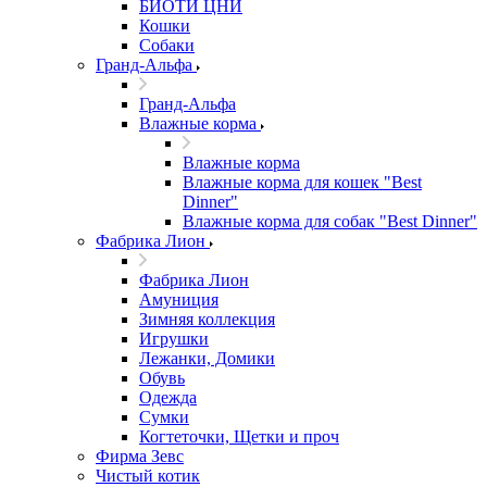
БИОТИ ЦНИ
Кошки
Собаки
Гранд-Альфа
Гранд-Альфа
Влажные корма
Влажные корма
Влажные корма для кошек "Best
Dinner"
Влажные корма для собак "Best Dinner"
Фабрика Лион
Фабрика Лион
Амуниция
Зимняя коллекция
Игрушки
Лежанки, Домики
Обувь
Одежда
Сумки
Когтеточки, Щетки и проч
Фирма Зевс
Чистый котик