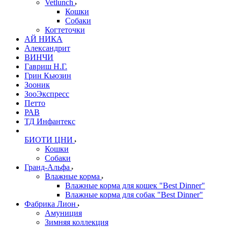
Vetlunch
Кошки
Собаки
Когтеточки
АЙ НИКА
Александрит
ВИНЧИ
Гавриш Н.Г.
Грин Кьюзин
Зооник
ЗооЭкспресс
Петто
РАВ
ТД Инфантекс
БИОТИ ЦНИ
Кошки
Собаки
Гранд-Альфа
Влажные корма
Влажные корма для кошек "Best Dinner"
Влажные корма для собак "Best Dinner"
Фабрика Лион
Амуниция
Зимняя коллекция