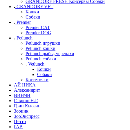
GRANDORF FRESH Консервы Собаки
GRANDORF VET
Кошки
Собаки
Premier
Premier CAT
Premier DOG
Petlunch
Petlunch игрушки
Petlunch кошки
Petlunch рыбы, черепахи
Petlunch собаки
Vetlunch
Кошки
Собаки
Когтеточки
АЙ НИКА
Александрит
ВИНЧИ
Гавриш Н.Г.
Грин Кьюзин
Зооник
ЗооЭкспресс
Петто
РАВ