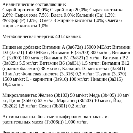
Аналитические составляющие:
Сырой протеин 30,0%; Сырой жир 20,0%; Сырая клетчатка
2,6%; Сырая зола 7,5%; Влага 9,0%; Кальций (Са) 1,3%;
Фосфор (P) 1,0%; Омега 3 жирные кислоты 1,0%; Омега 6
жирные кислоты 1,0%.
Метаболическая энергия: 4012 ккал/кг.
Пищевые добавки: Витамин A (3a672a) 15000 МЕ/кг; Витамин
D3 (3a671) 1500 МЕ/кг; Витамин Е (3a700) 300 мг/кг; Витамин
C (3a300) 100 мг/кг; Витамин B1 (3a821) 2 мг/кг; Витамин B2
(3a825i) 5,5 мг/кг; Витамин B6 (3a831) 1,5 мг/кг; Витамин B12
(цианокобаламин) 38 мкг/кг; Кальций-D-пантотенат (3a841)
13 мг/кг; Фолиевая кислота (3a316) 0,3 мг/кг; Таурин (3a370)
1500 мг/кг; L - карнитин (3a910) 100 мг/кг; Ниацин (3a315)
18,4 мг/кг.
Микроэлементы: Железо (3b103) 50 мг/кг; Медь (3b405) 10 мг/
кг; Цинк (3b605) 62 мг/кг; Марганец (3b503) 10 мг/кг; Йод
(3b202) 1,5 мг/кг; Селен (3b801) 0,2 мг/кг.
Антиоксиданты: богатые токоферолом экстракты из
растительных масел (1b306(i)) 1,000 мг/кг.
Рекомендованная дневная норма кормления для юниоров