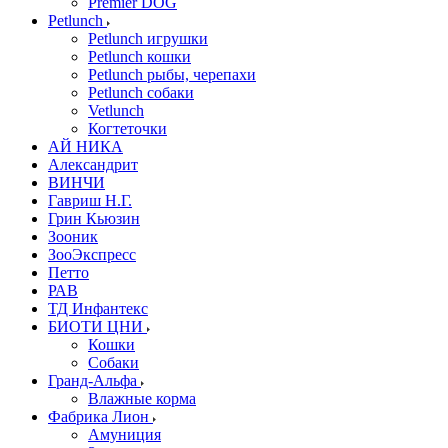
Premier DOG
Petlunch
Petlunch игрушки
Petlunch кошки
Petlunch рыбы, черепахи
Petlunch собаки
Vetlunch
Когтеточки
АЙ НИКА
Александрит
ВИНЧИ
Гавриш Н.Г.
Грин Кьюзин
Зооник
ЗооЭкспресс
Петто
РАВ
ТД Инфантекс
БИОТИ ЦНИ
Кошки
Собаки
Гранд-Альфа
Влажные корма
Фабрика Лион
Амуниция