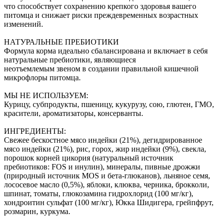
что способствует сохранению крепкого здоровья вашего
питомца и снижает риски преждевременных возрастных
изменений.
НАТУРАЛЬНЫЕ ПРЕБИОТИКИ
Формула корма идеально сбалансирована и включает в себя
натуральные пребиотики, являющиеся
неотъемлемым звеном в создании правильной кишечной
микрофлоры питомца.
МЫ НЕ ИСПОЛЬЗУЕМ:
Курицу, субпродукты, пшеницу, кукурузу, сою, глютен, ГМО,
красители, ароматизаторы, консерванты.
ИНГРЕДИЕНТЫ:
Свежее бескостное мясо индейки (21%), дегидрированное
мясо индейки (21%), рис, горох, жир индейки (9%), свекла,
порошок корней цикория (натуральный источник
пребиотиков: FOS и инулин), минералы, пивные дрожжи
(природный источник MOS и бета-глюканов), льняное семя,
лососевое масло (0,5%), яблоки, клюква, черника, брокколи,
шпинат, томаты, глюкозамина гидрохлорид (100 мг/кг),
хондроитин сульфат (100 мг/кг), Юкка Шидигера, грейпфрут,
розмарин, куркума.