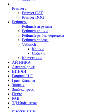
Premier
Premier CAT
Premier DOG
Petlunch
Petlunch игрушки
Petlunch кошки
Petlunch рыбы, черепахи
Petlunch собаки
Vetlunch
Кошки
Собаки
Когтеточки
АЙ НИКА
Александрит
ВИНЧИ
Гавриш Н.Г.
Грин Кьюзин
Зооник
ЗооЭкспресс
Петто
РАВ
ТД Инфантекс
БИОТИ ЦНИ