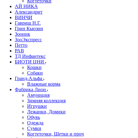
Когтеточки
АЙ НИКА
Александрит
ВИНЧИ
Гавриш Н.Г.
Грин Кьюзин
Зооник
ЗооЭкспресс
Петто
РАВ
ТД Инфантекс
БИОТИ ЦНИ
Кошки
Собаки
Гранд-Альфа
Влажные корма
Фабрика Лион
Амуниция
Зимняя коллекция
Игрушки
Лежанки, Домики
Обувь
Одежда
Сумки
Когтеточки, Щетки и проч