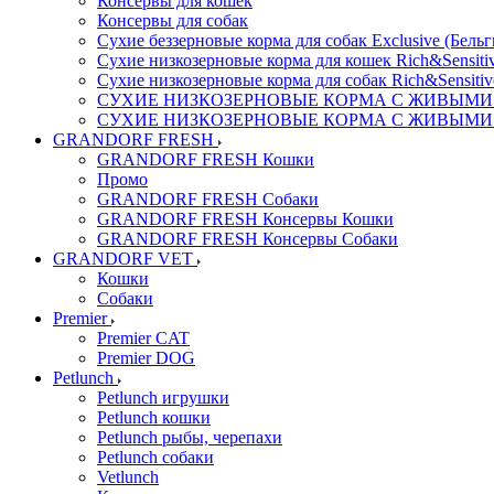
Консервы для кошек
Консервы для собак
Сухие беззерновые корма для собак Exclusive (Бельг
Сухие низкозерновые корма для кошек Rich&Sensitiv
Сухие низкозерновые корма для собак Rich&Sensitiv
СУХИЕ НИЗКОЗЕРНОВЫЕ КОРМА С ЖИВЫМИ ПР
СУХИЕ НИЗКОЗЕРНОВЫЕ КОРМА С ЖИВЫМИ ПР
GRANDORF FRESH
GRANDORF FRESH Кошки
Промо
GRANDORF FRESH Собаки
GRANDORF FRESH Консервы Кошки
GRANDORF FRESH Консервы Собаки
GRANDORF VET
Кошки
Собаки
Premier
Premier CAT
Premier DOG
Petlunch
Petlunch игрушки
Petlunch кошки
Petlunch рыбы, черепахи
Petlunch собаки
Vetlunch