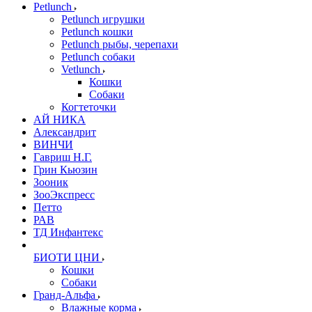
Petlunch
Petlunch игрушки
Petlunch кошки
Petlunch рыбы, черепахи
Petlunch собаки
Vetlunch
Кошки
Собаки
Когтеточки
АЙ НИКА
Александрит
ВИНЧИ
Гавриш Н.Г.
Грин Кьюзин
Зооник
ЗооЭкспресс
Петто
РАВ
ТД Инфантекс
БИОТИ ЦНИ
Кошки
Собаки
Гранд-Альфа
Влажные корма