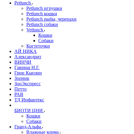
Petlunch
Petlunch игрушки
Petlunch кошки
Petlunch рыбы, черепахи
Petlunch собаки
Vetlunch
Кошки
Собаки
Когтеточки
АЙ НИКА
Александрит
ВИНЧИ
Гавриш Н.Г.
Грин Кьюзин
Зооник
ЗооЭкспресс
Петто
РАВ
ТД Инфантекс
БИОТИ ЦНИ
Кошки
Собаки
Гранд-Альфа
Влажные корма