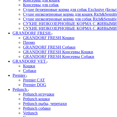
Консервы для кошек
Консервы для собак
Сухие беззерновые корма для собак Exclusive (Бельг
Сухие низкозерновые корма для кошек Rich&Sensitiv
Сухие низкозерновые корма для собак Rich&Sensitiv
СУХИЕ НИЗКОЗЕРНОВЫЕ КОРМА С ЖИВЫМИ ПР
СУХИЕ НИЗКОЗЕРНОВЫЕ КОРМА С ЖИВЫМИ ПР
GRANDORF FRESH
GRANDORF FRESH Кошки
Промо
GRANDORF FRESH Собаки
GRANDORF FRESH Консервы Кошки
GRANDORF FRESH Консервы Собаки
GRANDORF VET
Кошки
Собаки
Premier
Premier CAT
Premier DOG
Petlunch
Petlunch игрушки
Petlunch кошки
Petlunch рыбы, черепахи
Petlunch собаки
Vetlunch