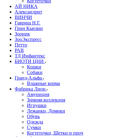
Когтеточки
АЙ НИКА
Александрит
ВИНЧИ
Гавриш Н.Г.
Грин Кьюзин
Зооник
ЗооЭкспресс
Петто
РАВ
ТД Инфантекс
БИОТИ ЦНИ
Кошки
Собаки
Гранд-Альфа
Влажные корма
Фабрика Лион
Амуниция
Зимняя коллекция
Игрушки
Лежанки, Домики
Обувь
Одежда
Сумки
Когтеточки, Щетки и проч