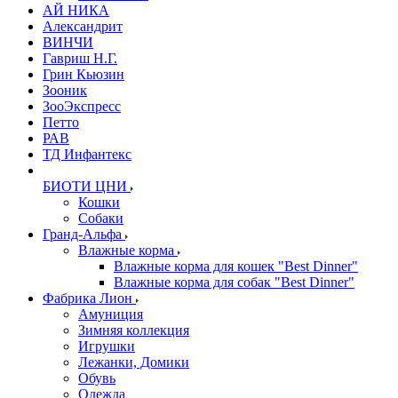
АЙ НИКА
Александрит
ВИНЧИ
Гавриш Н.Г.
Грин Кьюзин
Зооник
ЗооЭкспресс
Петто
РАВ
ТД Инфантекс
БИОТИ ЦНИ
Кошки
Собаки
Гранд-Альфа
Влажные корма
Влажные корма для кошек "Best Dinner"
Влажные корма для собак "Best Dinner"
Фабрика Лион
Амуниция
Зимняя коллекция
Игрушки
Лежанки, Домики
Обувь
Одежда