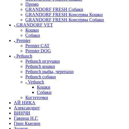
Промо
GRANDORF FRESH Собаки
GRANDORF FRESH Консервы Кошки
GRANDORF FRESH Консервы Собаки
GRANDORF VET
Кошки
Собаки
Premier
Premier CAT
Premier DOG
Petlunch
Petlunch игрушки
Petlunch кошки
Petlunch рыбы, черепахи
Petlunch собаки
Vetlunch
Кошки
Собаки
Когтеточки
АЙ НИКА
Александрит
ВИНЧИ
Гавриш Н.Г.
Грин Кьюзин
Зооник