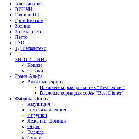
Александрит
ВИНЧИ
Гавриш Н.Г.
Грин Кьюзин
Зооник
ЗооЭкспресс
Петто
РАВ
ТД Инфантекс
БИОТИ ЦНИ
Кошки
Собаки
Гранд-Альфа
Влажные корма
Влажные корма для кошек "Best Dinner"
Влажные корма для собак "Best Dinner"
Фабрика Лион
Амуниция
Зимняя коллекция
Игрушки
Лежанки, Домики
Обувь
Одежда
Сумки