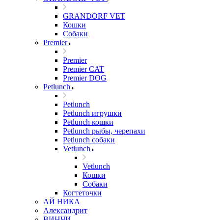
GRANDORF VET
Кошки
Собаки
Premier
Premier
Premier CAT
Premier DOG
Petlunch
Petlunch
Petlunch игрушки
Petlunch кошки
Petlunch рыбы, черепахи
Petlunch собаки
Vetlunch
Vetlunch
Кошки
Собаки
Когтеточки
АЙ НИКА
Александрит
ВИНЧИ