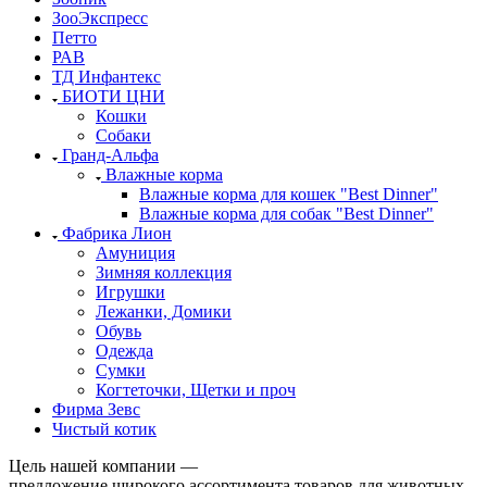
ЗооЭкспресс
Петто
РАВ
ТД Инфантекс
БИОТИ ЦНИ
Кошки
Собаки
Гранд-Альфа
Влажные корма
Влажные корма для кошек "Best Dinner"
Влажные корма для собак "Best Dinner"
Фабрика Лион
Амуниция
Зимняя коллекция
Игрушки
Лежанки, Домики
Обувь
Одежда
Сумки
Когтеточки, Щетки и проч
Фирма Зевс
Чистый котик
Цель нашей компании —
предложение широкого ассортимента товаров для животных