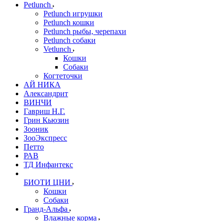
Petlunch
Petlunch игрушки
Petlunch кошки
Petlunch рыбы, черепахи
Petlunch собаки
Vetlunch
Кошки
Собаки
Когтеточки
АЙ НИКА
Александрит
ВИНЧИ
Гавриш Н.Г.
Грин Кьюзин
Зооник
ЗооЭкспресс
Петто
РАВ
ТД Инфантекс
БИОТИ ЦНИ
Кошки
Собаки
Гранд-Альфа
Влажные корма