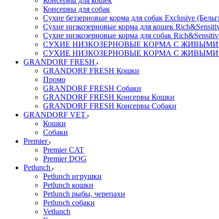
Консервы для кошек
Консервы для собак
Сухие беззерновые корма для собак Exclusive (Бельг
Сухие низкозерновые корма для кошек Rich&Sensitiv
Сухие низкозерновые корма для собак Rich&Sensitiv
СУХИЕ НИЗКОЗЕРНОВЫЕ КОРМА С ЖИВЫМИ ПР
СУХИЕ НИЗКОЗЕРНОВЫЕ КОРМА С ЖИВЫМИ ПР
GRANDORF FRESH
GRANDORF FRESH Кошки
Промо
GRANDORF FRESH Собаки
GRANDORF FRESH Консервы Кошки
GRANDORF FRESH Консервы Собаки
GRANDORF VET
Кошки
Собаки
Premier
Premier CAT
Premier DOG
Petlunch
Petlunch игрушки
Petlunch кошки
Petlunch рыбы, черепахи
Petlunch собаки
Vetlunch