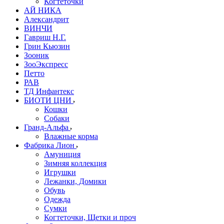
Когтеточки
АЙ НИКА
Александрит
ВИНЧИ
Гавриш Н.Г.
Грин Кьюзин
Зооник
ЗооЭкспресс
Петто
РАВ
ТД Инфантекс
БИОТИ ЦНИ
Кошки
Собаки
Гранд-Альфа
Влажные корма
Фабрика Лион
Амуниция
Зимняя коллекция
Игрушки
Лежанки, Домики
Обувь
Одежда
Сумки
Когтеточки, Щетки и проч