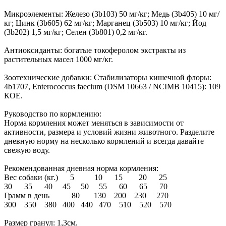
Микроэлементы: Железо (3b103) 50 мг/кг; Медь (3b405) 10 мг/
кг; Цинк (3b605) 62 мг/кг; Марганец (3b503) 10 мг/кг; Йод
(3b202) 1,5 мг/кг; Селен (3b801) 0,2 мг/кг.
Антиоксиданты: богатые токоферолом экстракты из
растительных масел 1000 мг/кг.
Зоотехнические добавки: Стабилизаторы кишечной флоры:
4b1707, Enterococcus faecium (DSM 10663 / NCIMB 10415): 109
КОЕ.
Руководство по кормлению:
Норма кормления может меняться в зависимости от
активности, размера и условий жизни животного. Разделите
дневную норму на несколько кормлений и всегда давайте
свежую воду.
Рекомендованная дневная норма кормления:
Вес собаки (кг.) 5 10 15 20 25
30 35 40 45 50 55 60 65 70
Грамм в день 80 130 200 230 270
300 350 380 400 440 470 510 520 570
Размер гранул: 1,3см.