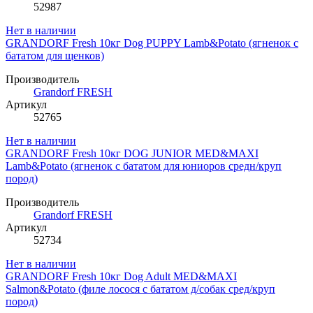
52987
Нет в наличии
GRANDORF Fresh 10кг Dog PUPPY Lamb&Potato (ягненок с
бататом для щенков)
Производитель
Grandorf FRESH
Артикул
52765
Нет в наличии
GRANDORF Fresh 10кг DOG JUNIOR MED&MAXI
Lamb&Potato (ягненок с бататом для юниоров средн/круп
пород)
Производитель
Grandorf FRESH
Артикул
52734
Нет в наличии
GRANDORF Fresh 10кг Dog Adult MED&MAXI
Salmon&Potato (филе лосося с бататом д/собак сред/круп
пород)