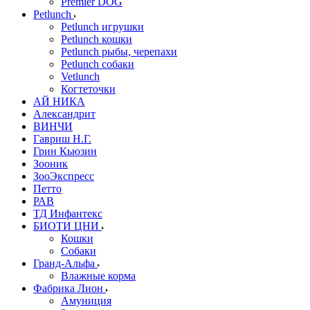
Premier DOG
Petlunch
Petlunch игрушки
Petlunch кошки
Petlunch рыбы, черепахи
Petlunch собаки
Vetlunch
Когтеточки
АЙ НИКА
Александрит
ВИНЧИ
Гавриш Н.Г.
Грин Кьюзин
Зооник
ЗооЭкспресс
Петто
РАВ
ТД Инфантекс
БИОТИ ЦНИ
Кошки
Собаки
Гранд-Альфа
Влажные корма
Фабрика Лион
Амуниция