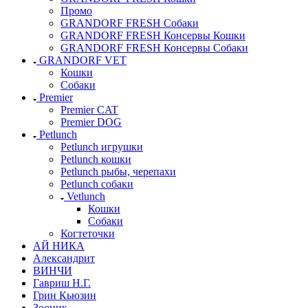
Промо
GRANDORF FRESH Собаки
GRANDORF FRESH Консервы Кошки
GRANDORF FRESH Консервы Собаки
GRANDORF VET
Кошки
Собаки
Premier
Premier CAT
Premier DOG
Petlunch
Petlunch игрушки
Petlunch кошки
Petlunch рыбы, черепахи
Petlunch собаки
Vetlunch
Кошки
Собаки
Когтеточки
АЙ НИКА
Александрит
ВИНЧИ
Гавриш Н.Г.
Грин Кьюзин
Зооник