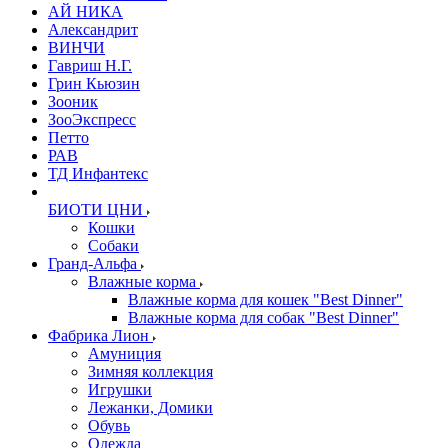
АЙ НИКА
Александрит
ВИНЧИ
Гавриш Н.Г.
Грин Кьюзин
Зооник
ЗооЭкспресс
Петто
РАВ
ТД Инфантекс
БИОТИ ЦНИ
Кошки
Собаки
Гранд-Альфа
Влажные корма
Влажные корма для кошек "Best Dinner"
Влажные корма для собак "Best Dinner"
Фабрика Лион
Амуниция
Зимняя коллекция
Игрушки
Лежанки, Домики
Обувь
Одежда