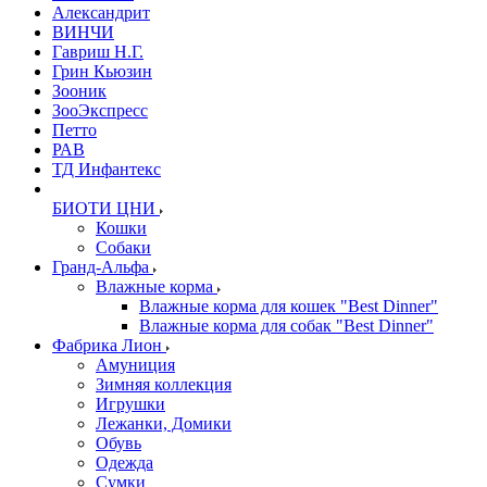
Александрит
ВИНЧИ
Гавриш Н.Г.
Грин Кьюзин
Зооник
ЗооЭкспресс
Петто
РАВ
ТД Инфантекс
БИОТИ ЦНИ
Кошки
Собаки
Гранд-Альфа
Влажные корма
Влажные корма для кошек "Best Dinner"
Влажные корма для собак "Best Dinner"
Фабрика Лион
Амуниция
Зимняя коллекция
Игрушки
Лежанки, Домики
Обувь
Одежда
Сумки