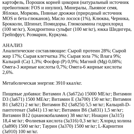
картофель, Порошок корней цикория (натуральный источник
пребиотиков: FOS и инулин), Минералы, Льняное семя,
Яблоки, Морковь, Пивные дрожжи (природный источник
MOS и бета-глюканов), Масло лосося (1%), Клюква, Черника,
Брокколи, Шпинат, Помидоры, Глюкозамина гидрохлорид
(100 мг/кг), Хондроитина сульфат (100 мг/кг), юкка Шидигера,
Грейпфрут, Розмарин, Куркума.
АНАЛИЗ
Аналитические составляющие: Сырой протеин 28%; Сырой
жир 17%; Сырая клетчатка 3%; Сырая зола 7%; Влага 9%;
Кальций (Са) 1,3%; Фосфор (P) 0,9%; Магний (Mg) 0,08%;
Омега-3 жирные кислоты 0,7%; Омега-6 жирные кислоты
2,6%.
Метаболическая энергия: 3910 ккал/кг.
Пищевые добавки: Витамин A (3a672a) 15000 МЕ/кг; Витамин
D3 (3а671) 1500 МЕ/кг; Витамин Е (3а700) 150 мг/кг; Витамин
B1 (3a821) 2 мг/кг; Витамин B2 (3a825i) 5,5 мг/кг; Кальций-D-
пантотенат (3a841) 13 мг/кг; Витамин B6 (3a831) 1,5 мг/кг;
Витамин B12 (цианокобаламин) 38 мкг/кг; Ниацин (3a315)
18,4 мг/кг; Фолиевая кислота (3a316) 0,3 мг/кг; Хлорид холина
(3a890) 1500 мг/кг; Таурин (3a370) 1500 мг/кг; L-Карнитин
(3a910) 100 мг/кг.