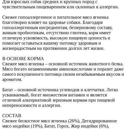
Для взрослых собак средних и крупных пород с
чувствительным пищеварением или склонных к аллергии.
Свежее гипоаллергенное и питательное мясо ягненка
благотворно влияет на здоровье собаки. Благодаря
гипоаллергенным ингредиентам, беззерновому составу,
живым пробиотикам, отсутствию глютена, корм имеет
отличную усвояемость, высокую пищевую ценность и
помогает оставаться вашему питомцу здоровым и
жизнерадостным на протяжении долгих лет жизни.
В ОСНОВЕ КОРМА
Свежее мясо ягненка – основной источник животного белка.
Мясо богато незаменимыми аминокислотами и поразит даже
самого искушенного питомца своим незабываемым вкусом и
ароматом.
Батат – основной источника углеводов и клетчатки. Легко
усваиваемый, богат множеством витамин и является
отличной альтернативой зерновым кормам при пищевой
непереносимости и аллергии.
СОСТАВ
Свежее бескостное мясо ягненка (26%), Дегидрированное
мясо индейки (19%), Батат, Горох, Жир индейки (6%),