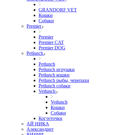
GRANDORF VET
Кошки
Собаки
Premier
Premier
Premier CAT
Premier DOG
Petlunch
Petlunch
Petlunch игрушки
Petlunch кошки
Petlunch рыбы, черепахи
Petlunch собаки
Vetlunch
Vetlunch
Кошки
Собаки
Когтеточки
АЙ НИКА
Александрит
ВИНЧИ