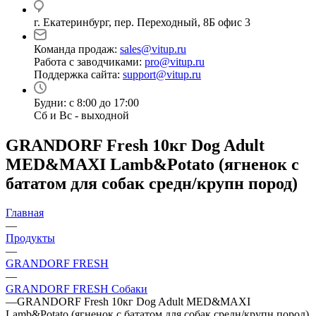
г. Екатеринбург, пер. Переходный, 8Б офис 3
Команда продаж:
sales@vitup.ru
Работа с заводчиками:
pro@vitup.ru
Поддержка сайта:
support@vitup.ru
Будни: с 8:00 до 17:00
Сб и Вс - выходной
GRANDORF Fresh 10кг Dog Adult
MED&MAXI Lamb&Potato (ягненок с
бататом для собак средн/крупн пород)
Главная
—
Продукты
—
GRANDORF FRESH
—
GRANDORF FRESH Собаки
—
GRANDORF Fresh 10кг Dog Adult MED&MAXI
Lamb&Potato (ягненок с бататом для собак средн/крупн пород)