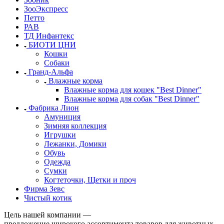
ЗооЭкспресс
Петто
РАВ
ТД Инфантекс
БИОТИ ЦНИ
Кошки
Собаки
Гранд-Альфа
Влажные корма
Влажные корма для кошек "Best Dinner"
Влажные корма для собак "Best Dinner"
Фабрика Лион
Амуниция
Зимняя коллекция
Игрушки
Лежанки, Домики
Обувь
Одежда
Сумки
Когтеточки, Щетки и проч
Фирма Зевс
Чистый котик
Цель нашей компании —
предложение широкого ассортимента товаров для животных