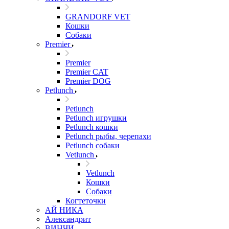
GRANDORF VET
Кошки
Собаки
Premier
Premier
Premier CAT
Premier DOG
Petlunch
Petlunch
Petlunch игрушки
Petlunch кошки
Petlunch рыбы, черепахи
Petlunch собаки
Vetlunch
Vetlunch
Кошки
Собаки
Когтеточки
АЙ НИКА
Александрит
ВИНЧИ