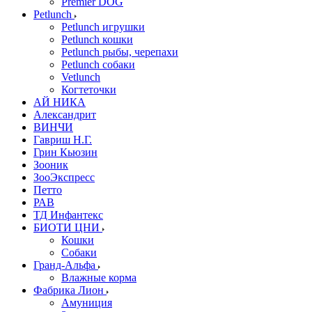
Premier DOG
Petlunch
Petlunch игрушки
Petlunch кошки
Petlunch рыбы, черепахи
Petlunch собаки
Vetlunch
Когтеточки
АЙ НИКА
Александрит
ВИНЧИ
Гавриш Н.Г.
Грин Кьюзин
Зооник
ЗооЭкспресс
Петто
РАВ
ТД Инфантекс
БИОТИ ЦНИ
Кошки
Собаки
Гранд-Альфа
Влажные корма
Фабрика Лион
Амуниция