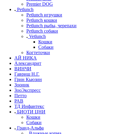
Premier DOG
Petlunch
Petlunch игрушки
Petlunch кошки
Petlunch рыбы, черепахи
Petlunch собаки
Vetlunch
Кошки
Собаки
Когтеточки
АЙ НИКА
Александрит
ВИНЧИ
Гавриш Н.Г.
Грин Кьюзин
Зооник
ЗооЭкспресс
Петто
РАВ
ТД Инфантекс
БИОТИ ЦНИ
Кошки
Собаки
Гранд-Альфа
Влажные корма