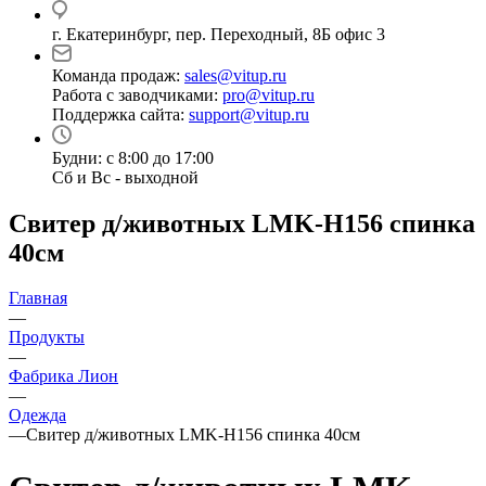
г. Екатеринбург, пер. Переходный, 8Б офис 3
Команда продаж:
sales@vitup.ru
Работа с заводчиками:
pro@vitup.ru
Поддержка сайта:
support@vitup.ru
Будни: с 8:00 до 17:00
Сб и Вс - выходной
Свитер д/животных LMK-H156 спинка
40см
Главная
—
Продукты
—
Фабрика Лион
—
Одежда
—
Свитер д/животных LMK-H156 спинка 40см