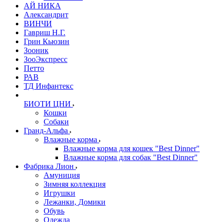
АЙ НИКА
Александрит
ВИНЧИ
Гавриш Н.Г.
Грин Кьюзин
Зооник
ЗооЭкспресс
Петто
РАВ
ТД Инфантекс
БИОТИ ЦНИ
Кошки
Собаки
Гранд-Альфа
Влажные корма
Влажные корма для кошек "Best Dinner"
Влажные корма для собак "Best Dinner"
Фабрика Лион
Амуниция
Зимняя коллекция
Игрушки
Лежанки, Домики
Обувь
Одежда