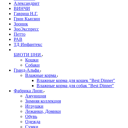
Александрит
ВИНЧИ
Гавриш Н.Г.
Грин Кьюзин
Зооник
ЗооЭкспресс
Петто
РАВ
ТД Инфантекс
БИОТИ ЦНИ
Кошки
Собаки
Гранд-Альфа
Влажные корма
Влажные корма для кошек "Best Dinner"
Влажные корма для собак "Best Dinner"
Фабрика Лион
Амуниция
Зимняя коллекция
Игрушки
Лежанки, Домики
Обувь
Одежда
Сумки