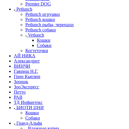
Premier DOG
Petlunch
Petlunch игрушки
Petlunch кошки
Petlunch рыбы, черепахи
Petlunch собаки
Vetlunch
Кошки
Собаки
Когтеточки
АЙ НИКА
Александрит
ВИНЧИ
Гавриш Н.Г.
Грин Кьюзин
Зооник
ЗооЭкспресс
Петто
РАВ
ТД Инфантекс
БИОТИ ЦНИ
Кошки
Собаки
Гранд-Альфа
Влажные корма