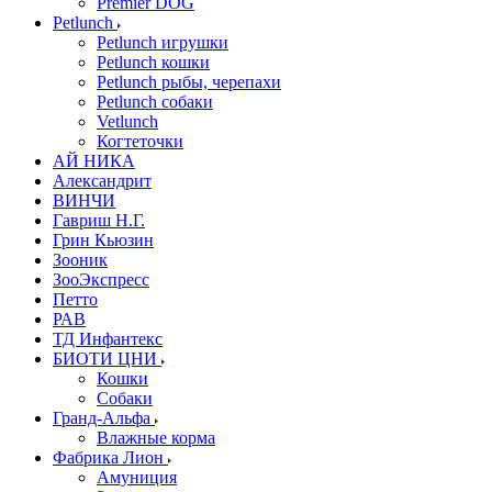
Premier DOG
Petlunch
Petlunch игрушки
Petlunch кошки
Petlunch рыбы, черепахи
Petlunch собаки
Vetlunch
Когтеточки
АЙ НИКА
Александрит
ВИНЧИ
Гавриш Н.Г.
Грин Кьюзин
Зооник
ЗооЭкспресс
Петто
РАВ
ТД Инфантекс
БИОТИ ЦНИ
Кошки
Собаки
Гранд-Альфа
Влажные корма
Фабрика Лион
Амуниция