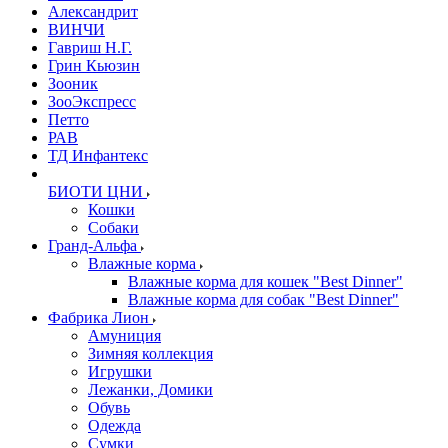
Александрит
ВИНЧИ
Гавриш Н.Г.
Грин Кьюзин
Зооник
ЗооЭкспресс
Петто
РАВ
ТД Инфантекс
БИОТИ ЦНИ
Кошки
Собаки
Гранд-Альфа
Влажные корма
Влажные корма для кошек "Best Dinner"
Влажные корма для собак "Best Dinner"
Фабрика Лион
Амуниция
Зимняя коллекция
Игрушки
Лежанки, Домики
Обувь
Одежда
Сумки