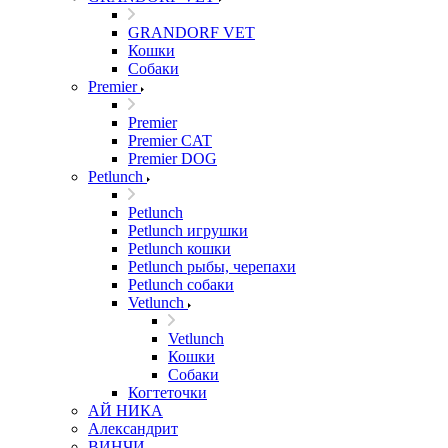
GRANDORF VET
Кошки
Собаки
Premier
Premier
Premier CAT
Premier DOG
Petlunch
Petlunch
Petlunch игрушки
Petlunch кошки
Petlunch рыбы, черепахи
Petlunch собаки
Vetlunch
Vetlunch
Кошки
Собаки
Когтеточки
АЙ НИКА
Александрит
ВИНЧИ