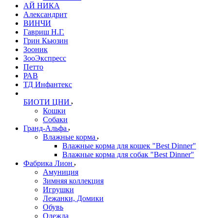
АЙ НИКА
Александрит
ВИНЧИ
Гавриш Н.Г.
Грин Кьюзин
Зооник
ЗооЭкспресс
Петто
РАВ
ТД Инфантекс
БИОТИ ЦНИ
Кошки
Собаки
Гранд-Альфа
Влажные корма
Влажные корма для кошек "Best Dinner"
Влажные корма для собак "Best Dinner"
Фабрика Лион
Амуниция
Зимняя коллекция
Игрушки
Лежанки, Домики
Обувь
Одежда