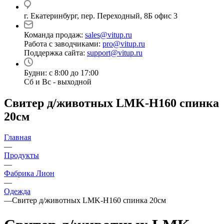
г. Екатеринбург, пер. Переходный, 8Б офис 3
Команда продаж:
sales@vitup.ru
Работа с заводчиками:
pro@vitup.ru
Поддержка сайта:
support@vitup.ru
Будни: с 8:00 до 17:00
Сб и Вс - выходной
Свитер д/животных LMK-H160 спинка
20см
Главная
—
Продукты
—
Фабрика Лион
—
Одежда
—
Свитер д/животных LMK-H160 спинка 20см