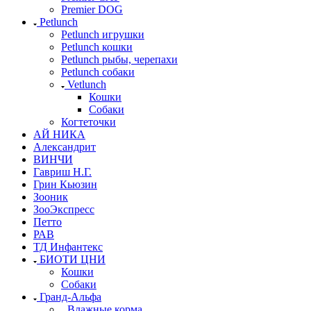
Premier DOG
Petlunch
Petlunch игрушки
Petlunch кошки
Petlunch рыбы, черепахи
Petlunch собаки
Vetlunch
Кошки
Собаки
Когтеточки
АЙ НИКА
Александрит
ВИНЧИ
Гавриш Н.Г.
Грин Кьюзин
Зооник
ЗооЭкспресс
Петто
РАВ
ТД Инфантекс
БИОТИ ЦНИ
Кошки
Собаки
Гранд-Альфа
Влажные корма