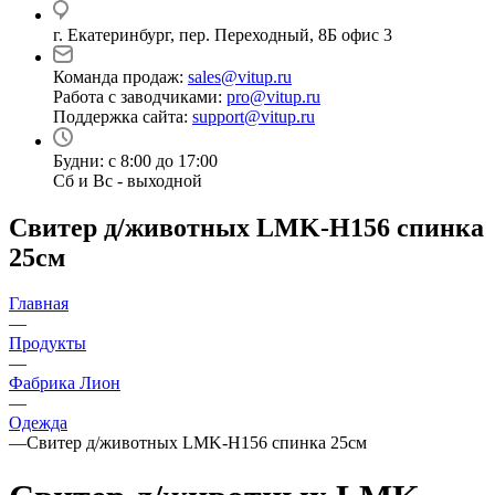
г. Екатеринбург, пер. Переходный, 8Б офис 3
Команда продаж:
sales@vitup.ru
Работа с заводчиками:
pro@vitup.ru
Поддержка сайта:
support@vitup.ru
Будни: с 8:00 до 17:00
Сб и Вс - выходной
Свитер д/животных LMK-H156 спинка
25см
Главная
—
Продукты
—
Фабрика Лион
—
Одежда
—
Свитер д/животных LMK-H156 спинка 25см