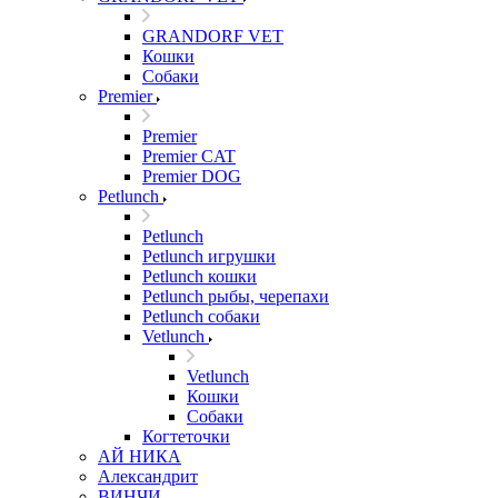
GRANDORF VET
Кошки
Собаки
Premier
Premier
Premier CAT
Premier DOG
Petlunch
Petlunch
Petlunch игрушки
Petlunch кошки
Petlunch рыбы, черепахи
Petlunch собаки
Vetlunch
Vetlunch
Кошки
Собаки
Когтеточки
АЙ НИКА
Александрит
ВИНЧИ