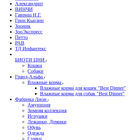
Александрит
ВИНЧИ
Гавриш Н.Г.
Грин Кьюзин
Зооник
ЗооЭкспресс
Петто
РАВ
ТД Инфантекс
БИОТИ ЦНИ
Кошки
Собаки
Гранд-Альфа
Влажные корма
Влажные корма для кошек "Best Dinner"
Влажные корма для собак "Best Dinner"
Фабрика Лион
Амуниция
Зимняя коллекция
Игрушки
Лежанки, Домики
Обувь
Одежда
Сумки