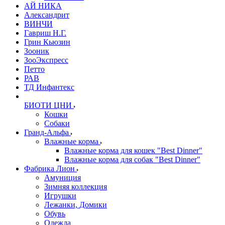
АЙ НИКА
Александрит
ВИНЧИ
Гавриш Н.Г.
Грин Кьюзин
Зооник
ЗооЭкспресс
Петто
РАВ
ТД Инфантекс
БИОТИ ЦНИ
Кошки
Собаки
Гранд-Альфа
Влажные корма
Влажные корма для кошек "Best Dinner"
Влажные корма для собак "Best Dinner"
Фабрика Лион
Амуниция
Зимняя коллекция
Игрушки
Лежанки, Домики
Обувь
Одежда