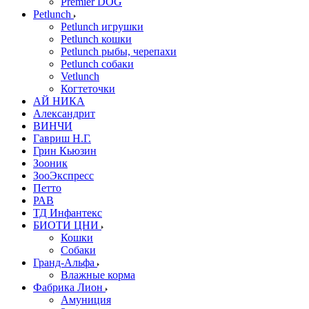
Premier DOG
Petlunch
Petlunch игрушки
Petlunch кошки
Petlunch рыбы, черепахи
Petlunch собаки
Vetlunch
Когтеточки
АЙ НИКА
Александрит
ВИНЧИ
Гавриш Н.Г.
Грин Кьюзин
Зооник
ЗооЭкспресс
Петто
РАВ
ТД Инфантекс
БИОТИ ЦНИ
Кошки
Собаки
Гранд-Альфа
Влажные корма
Фабрика Лион
Амуниция