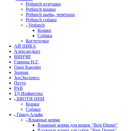
Petlunch игрушки
Petlunch кошки
Petlunch рыбы, черепахи
Petlunch собаки
Vetlunch
Кошки
Собаки
Когтеточки
АЙ НИКА
Александрит
ВИНЧИ
Гавриш Н.Г.
Грин Кьюзин
Зооник
ЗооЭкспресс
Петто
РАВ
ТД Инфантекс
БИОТИ ЦНИ
Кошки
Собаки
Гранд-Альфа
Влажные корма
Влажные корма для кошек "Best Dinner"
Влажные корма для собак "Best Dinner"