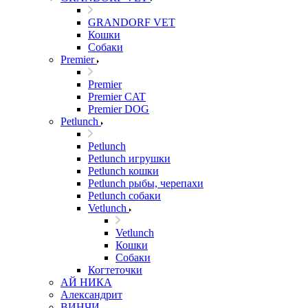
GRANDORF VET
Кошки
Собаки
Premier
Premier
Premier CAT
Premier DOG
Petlunch
Petlunch
Petlunch игрушки
Petlunch кошки
Petlunch рыбы, черепахи
Petlunch собаки
Vetlunch
Vetlunch
Кошки
Собаки
Когтеточки
АЙ НИКА
Александрит
ВИНЧИ