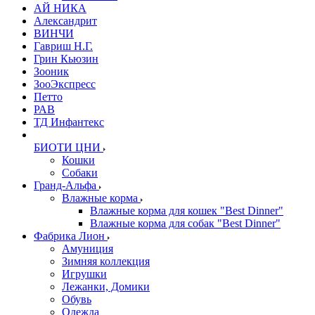
АЙ НИКА
Александрит
ВИНЧИ
Гавриш Н.Г.
Грин Кьюзин
Зооник
ЗооЭкспресс
Петто
РАВ
ТД Инфантекс
БИОТИ ЦНИ
Кошки
Собаки
Гранд-Альфа
Влажные корма
Влажные корма для кошек "Best Dinner"
Влажные корма для собак "Best Dinner"
Фабрика Лион
Амуниция
Зимняя коллекция
Игрушки
Лежанки, Домики
Обувь
Одежда