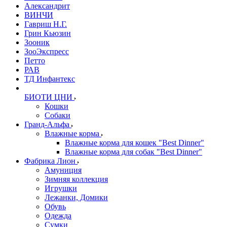
Александрит
ВИНЧИ
Гавриш Н.Г.
Грин Кьюзин
Зооник
ЗооЭкспресс
Петто
РАВ
ТД Инфантекс
БИОТИ ЦНИ
Кошки
Собаки
Гранд-Альфа
Влажные корма
Влажные корма для кошек "Best Dinner"
Влажные корма для собак "Best Dinner"
Фабрика Лион
Амуниция
Зимняя коллекция
Игрушки
Лежанки, Домики
Обувь
Одежда
Сумки