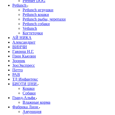
Premier DOG
Petlunch
Petlunch игрушки
Petlunch кошки
Petlunch рыбы, черепахи
Petlunch собаки
Vetlunch
Когтеточки
АЙ НИКА
Александрит
ВИНЧИ
Гавриш Н.Г.
Грин Кьюзин
Зооник
ЗооЭкспресс
Петто
РАВ
ТД Инфантекс
БИОТИ ЦНИ
Кошки
Собаки
Гранд-Альфа
Влажные корма
Фабрика Лион
Амуниция