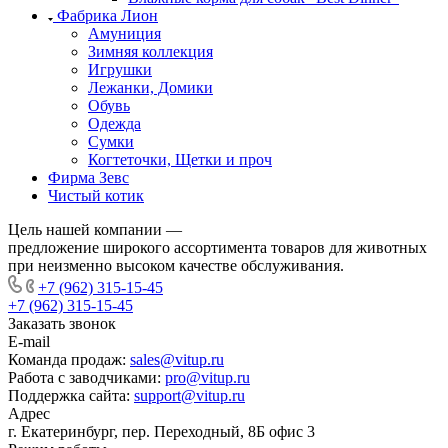
Фабрика Лион
Амуниция
Зимняя коллекция
Игрушки
Лежанки, Домики
Обувь
Одежда
Сумки
Когтеточки, Щетки и проч
Фирма Зевс
Чистый котик
Цель нашей компании —
предложение широкого ассортимента товаров для животных
при неизменно высоком качестве обслуживания.
+7 (962) 315-15-45
+7 (962) 315-15-45
Заказать звонок
E-mail
Команда продаж:
sales@vitup.ru
Работа с заводчиками:
pro@vitup.ru
Поддержка сайта:
support@vitup.ru
Адрес
г. Екатеринбург, пер. Переходный, 8Б офис 3