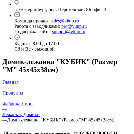
г. Екатеринбург, пер. Переходный, 8Б офис 3
Команда продаж:
sales@vitup.ru
Работа с заводчиками:
pro@vitup.ru
Поддержка сайта:
support@vitup.ru
Будни: с 8:00 до 17:00
Сб и Вс - выходной
Домик-лежанка "КУБИК" (Размер
"M" 45х45х38см)
Главная
—
Продукты
—
Фабрика Лион
—
Лежанки, Домики
—
Домик-лежанка "КУБИК" (Размер "M" 45х45х38см)