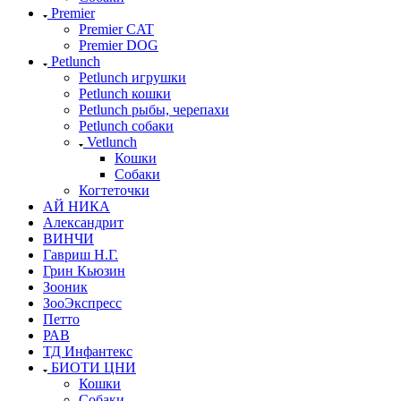
Premier
Premier CAT
Premier DOG
Petlunch
Petlunch игрушки
Petlunch кошки
Petlunch рыбы, черепахи
Petlunch собаки
Vetlunch
Кошки
Собаки
Когтеточки
АЙ НИКА
Александрит
ВИНЧИ
Гавриш Н.Г.
Грин Кьюзин
Зооник
ЗооЭкспресс
Петто
РАВ
ТД Инфантекс
БИОТИ ЦНИ
Кошки
Собаки