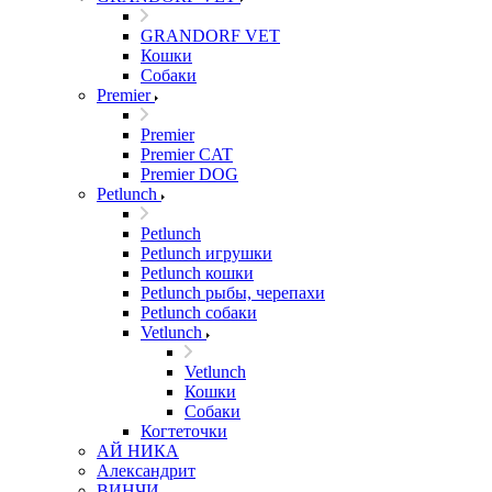
GRANDORF VET
Кошки
Собаки
Premier
Premier
Premier CAT
Premier DOG
Petlunch
Petlunch
Petlunch игрушки
Petlunch кошки
Petlunch рыбы, черепахи
Petlunch собаки
Vetlunch
Vetlunch
Кошки
Собаки
Когтеточки
АЙ НИКА
Александрит
ВИНЧИ