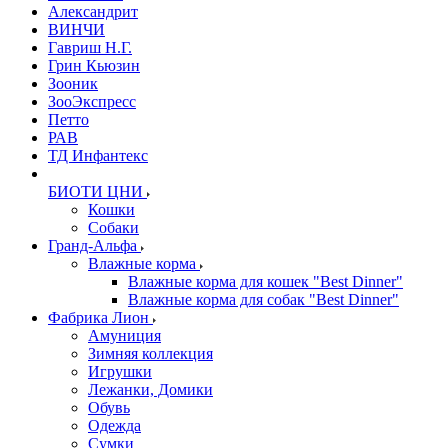
Александрит
ВИНЧИ
Гавриш Н.Г.
Грин Кьюзин
Зооник
ЗооЭкспресс
Петто
РАВ
ТД Инфантекс
БИОТИ ЦНИ
Кошки
Собаки
Гранд-Альфа
Влажные корма
Влажные корма для кошек "Best Dinner"
Влажные корма для собак "Best Dinner"
Фабрика Лион
Амуниция
Зимняя коллекция
Игрушки
Лежанки, Домики
Обувь
Одежда
Сумки