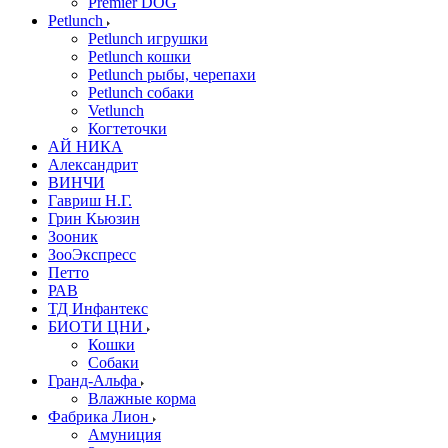
Premier DOG
Petlunch
Petlunch игрушки
Petlunch кошки
Petlunch рыбы, черепахи
Petlunch собаки
Vetlunch
Когтеточки
АЙ НИКА
Александрит
ВИНЧИ
Гавриш Н.Г.
Грин Кьюзин
Зооник
ЗооЭкспресс
Петто
РАВ
ТД Инфантекс
БИОТИ ЦНИ
Кошки
Собаки
Гранд-Альфа
Влажные корма
Фабрика Лион
Амуниция