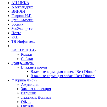
АЙ НИКА
Александрит
ВИНЧИ
Гавриш Н.Г.
Грин Кьюзин
Зооник
ЗооЭкспресс
Петто
РАВ
ТД Инфантекс
БИОТИ ЦНИ
Кошки
Собаки
Гранд-Альфа
Влажные корма
Влажные корма для кошек "Best Dinner"
Влажные корма для собак "Best Dinner"
Фабрика Лион
Амуниция
Зимняя коллекция
Игрушки
Лежанки, Домики
Обувь
Одежда