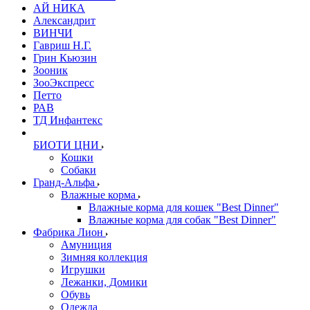
АЙ НИКА
Александрит
ВИНЧИ
Гавриш Н.Г.
Грин Кьюзин
Зооник
ЗооЭкспресс
Петто
РАВ
ТД Инфантекс
БИОТИ ЦНИ
Кошки
Собаки
Гранд-Альфа
Влажные корма
Влажные корма для кошек "Best Dinner"
Влажные корма для собак "Best Dinner"
Фабрика Лион
Амуниция
Зимняя коллекция
Игрушки
Лежанки, Домики
Обувь
Одежда