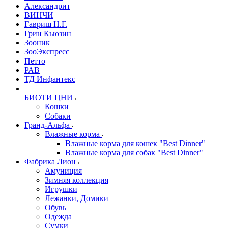
Александрит
ВИНЧИ
Гавриш Н.Г.
Грин Кьюзин
Зооник
ЗооЭкспресс
Петто
РАВ
ТД Инфантекс
БИОТИ ЦНИ
Кошки
Собаки
Гранд-Альфа
Влажные корма
Влажные корма для кошек "Best Dinner"
Влажные корма для собак "Best Dinner"
Фабрика Лион
Амуниция
Зимняя коллекция
Игрушки
Лежанки, Домики
Обувь
Одежда
Сумки