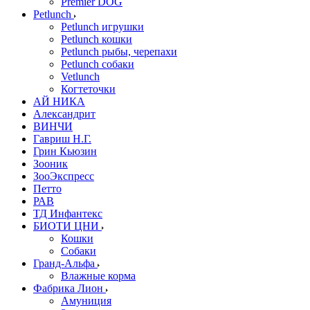
Premier DOG
Petlunch
Petlunch игрушки
Petlunch кошки
Petlunch рыбы, черепахи
Petlunch собаки
Vetlunch
Когтеточки
АЙ НИКА
Александрит
ВИНЧИ
Гавриш Н.Г.
Грин Кьюзин
Зооник
ЗооЭкспресс
Петто
РАВ
ТД Инфантекс
БИОТИ ЦНИ
Кошки
Собаки
Гранд-Альфа
Влажные корма
Фабрика Лион
Амуниция