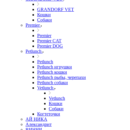
GRANDORF VET
Кошки
Собаки
Premier
Premier
Premier CAT
Premier DOG
Petlunch
Petlunch
Petlunch игрушки
Petlunch кошки
Petlunch рыбы, черепахи
Petlunch собаки
Vetlunch
Vetlunch
Кошки
Собаки
Когтеточки
АЙ НИКА
Александрит
ВИНЧИ