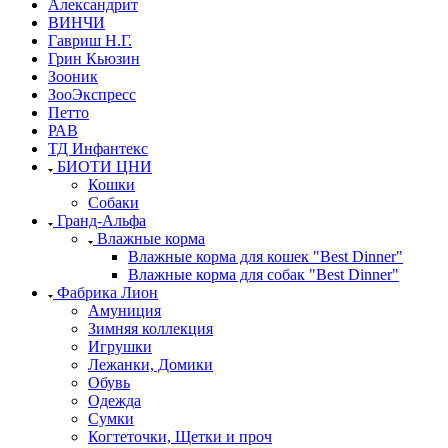
Александрит
ВИНЧИ
Гавриш Н.Г.
Грин Кьюзин
Зооник
ЗооЭкспресс
Петто
РАВ
ТД Инфантекс
БИОТИ ЦНИ
Кошки
Собаки
Гранд-Альфа
Влажные корма
Влажные корма для кошек "Best Dinner"
Влажные корма для собак "Best Dinner"
Фабрика Лион
Амуниция
Зимняя коллекция
Игрушки
Лежанки, Домики
Обувь
Одежда
Сумки
Когтеточки, Щетки и проч