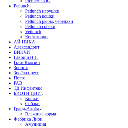
Premier DOG
Petlunch
Petlunch игрушки
Petlunch кошки
Petlunch рыбы, черепахи
Petlunch собаки
Vetlunch
Когтеточки
АЙ НИКА
Александрит
ВИНЧИ
Гавриш Н.Г.
Грин Кьюзин
Зооник
ЗооЭкспресс
Петто
РАВ
ТД Инфантекс
БИОТИ ЦНИ
Кошки
Собаки
Гранд-Альфа
Влажные корма
Фабрика Лион
Амуниция