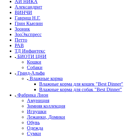
АЙ НИКА
Александрит
ВИНЧИ
Гавриш Н.Г.
Грин Кьюзин
Зооник
ЗооЭкспресс
Петто
РАВ
ТД Инфантекс
БИОТИ ЦНИ
Кошки
Собаки
Гранд-Альфа
Влажные корма
Влажные корма для кошек "Best Dinner"
Влажные корма для собак "Best Dinner"
Фабрика Лион
Амуниция
Зимняя коллекция
Игрушки
Лежанки, Домики
Обувь
Одежда
Сумки