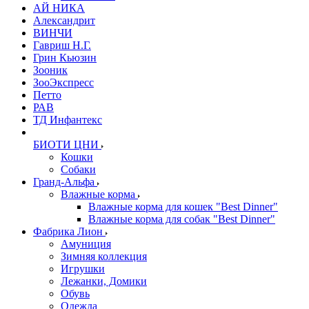
АЙ НИКА
Александрит
ВИНЧИ
Гавриш Н.Г.
Грин Кьюзин
Зооник
ЗооЭкспресс
Петто
РАВ
ТД Инфантекс
БИОТИ ЦНИ
Кошки
Собаки
Гранд-Альфа
Влажные корма
Влажные корма для кошек "Best Dinner"
Влажные корма для собак "Best Dinner"
Фабрика Лион
Амуниция
Зимняя коллекция
Игрушки
Лежанки, Домики
Обувь
Одежда