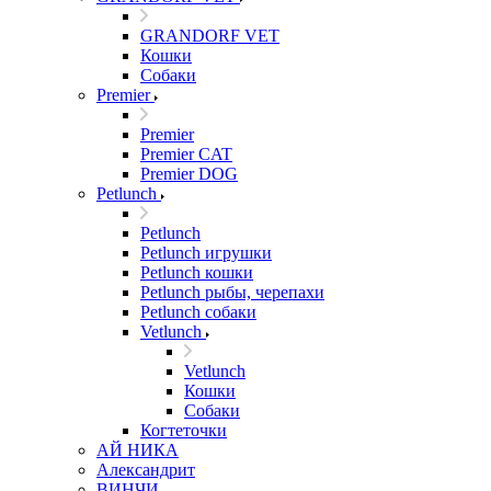
GRANDORF VET
Кошки
Собаки
Premier
Premier
Premier CAT
Premier DOG
Petlunch
Petlunch
Petlunch игрушки
Petlunch кошки
Petlunch рыбы, черепахи
Petlunch собаки
Vetlunch
Vetlunch
Кошки
Собаки
Когтеточки
АЙ НИКА
Александрит
ВИНЧИ