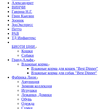
Александрит
ВИНЧИ
Гавриш Н.Г.
Грин Кьюзин
Зооник
ЗооЭкспресс
Петто
РАВ
ТД Инфантекс
БИОТИ ЦНИ
Кошки
Собаки
Гранд-Альфа
Влажные корма
Влажные корма для кошек "Best Dinner"
Влажные корма для собак "Best Dinner"
Фабрика Лион
Амуниция
Зимняя коллекция
Игрушки
Лежанки, Домики
Обувь
Одежда
Сумки