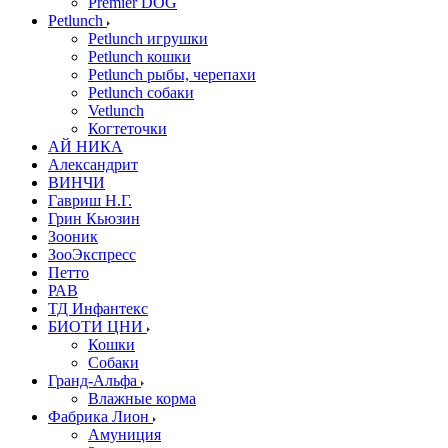
Premier DOG
Petlunch
Petlunch игрушки
Petlunch кошки
Petlunch рыбы, черепахи
Petlunch собаки
Vetlunch
Когтеточки
АЙ НИКА
Александрит
ВИНЧИ
Гавриш Н.Г.
Грин Кьюзин
Зооник
ЗооЭкспресс
Петто
РАВ
ТД Инфантекс
БИОТИ ЦНИ
Кошки
Собаки
Гранд-Альфа
Влажные корма
Фабрика Лион
Амуниция