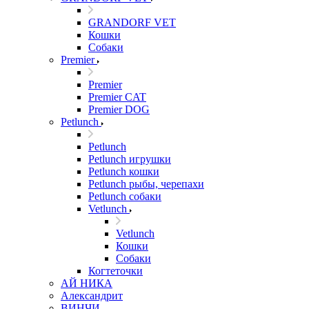
GRANDORF VET
Кошки
Собаки
Premier
Premier
Premier CAT
Premier DOG
Petlunch
Petlunch
Petlunch игрушки
Petlunch кошки
Petlunch рыбы, черепахи
Petlunch собаки
Vetlunch
Vetlunch
Кошки
Собаки
Когтеточки
АЙ НИКА
Александрит
ВИНЧИ