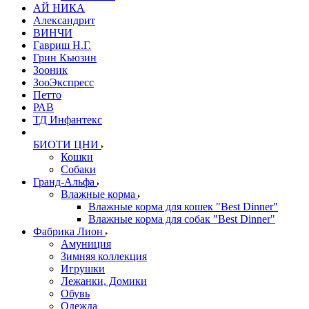
АЙ НИКА
Александрит
ВИНЧИ
Гавриш Н.Г.
Грин Кьюзин
Зооник
ЗооЭкспресс
Петто
РАВ
ТД Инфантекс
БИОТИ ЦНИ
Кошки
Собаки
Гранд-Альфа
Влажные корма
Влажные корма для кошек "Best Dinner"
Влажные корма для собак "Best Dinner"
Фабрика Лион
Амуниция
Зимняя коллекция
Игрушки
Лежанки, Домики
Обувь
Одежда