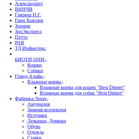
Александрит
ВИНЧИ
Гавриш Н.Г.
Грин Кьюзин
Зооник
ЗооЭкспресс
Петто
РАВ
ТД Инфантекс
БИОТИ ЦНИ
Кошки
Собаки
Гранд-Альфа
Влажные корма
Влажные корма для кошек "Best Dinner"
Влажные корма для собак "Best Dinner"
Фабрика Лион
Амуниция
Зимняя коллекция
Игрушки
Лежанки, Домики
Обувь
Одежда
Сумки