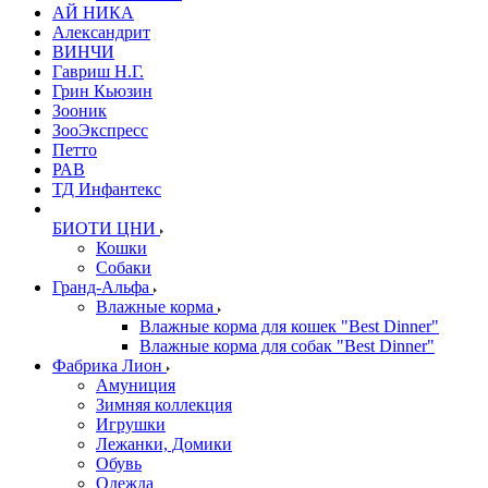
АЙ НИКА
Александрит
ВИНЧИ
Гавриш Н.Г.
Грин Кьюзин
Зооник
ЗооЭкспресс
Петто
РАВ
ТД Инфантекс
БИОТИ ЦНИ
Кошки
Собаки
Гранд-Альфа
Влажные корма
Влажные корма для кошек "Best Dinner"
Влажные корма для собак "Best Dinner"
Фабрика Лион
Амуниция
Зимняя коллекция
Игрушки
Лежанки, Домики
Обувь
Одежда