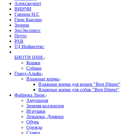
Александрит
ВИНЧИ
Гавриш Н.Г.
Грин Кьюзин
Зооник
ЗооЭкспресс
Петто
РАВ
ТД Инфантекс
БИОТИ ЦНИ
Кошки
Собаки
Гранд-Альфа
Влажные корма
Влажные корма для кошек "Best Dinner"
Влажные корма для собак "Best Dinner"
Фабрика Лион
Амуниция
Зимняя коллекция
Игрушки
Лежанки, Домики
Обувь
Одежда
Сумки