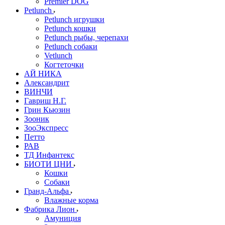
Premier DOG
Petlunch
Petlunch игрушки
Petlunch кошки
Petlunch рыбы, черепахи
Petlunch собаки
Vetlunch
Когтеточки
АЙ НИКА
Александрит
ВИНЧИ
Гавриш Н.Г.
Грин Кьюзин
Зооник
ЗооЭкспресс
Петто
РАВ
ТД Инфантекс
БИОТИ ЦНИ
Кошки
Собаки
Гранд-Альфа
Влажные корма
Фабрика Лион
Амуниция