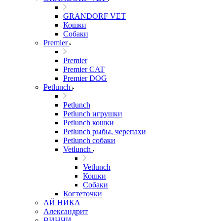
GRANDORF VET
Кошки
Собаки
Premier
Premier
Premier CAT
Premier DOG
Petlunch
Petlunch
Petlunch игрушки
Petlunch кошки
Petlunch рыбы, черепахи
Petlunch собаки
Vetlunch
Vetlunch
Кошки
Собаки
Когтеточки
АЙ НИКА
Александрит
ВИНЧИ