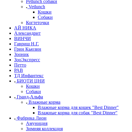
Petlunch собаки
Vetlunch
Кошки
Собаки
Когтеточки
АЙ НИКА
Александрит
ВИНЧИ
Гавриш Н.Г.
Грин Кьюзин
Зооник
ЗооЭкспресс
Петто
РАВ
ТД Инфантекс
БИОТИ ЦНИ
Кошки
Собаки
Гранд-Альфа
Влажные корма
Влажные корма для кошек "Best Dinner"
Влажные корма для собак "Best Dinner"
Фабрика Лион
Амуниция
Зимняя коллекция