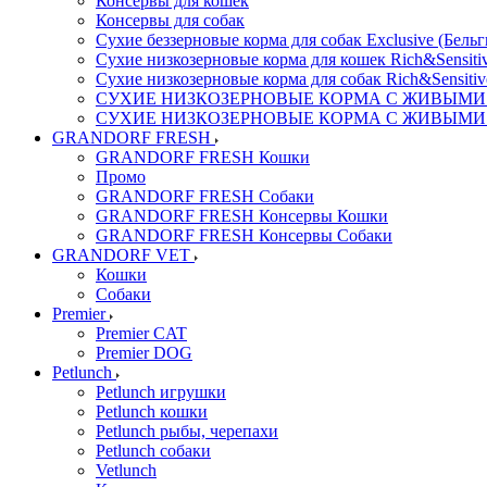
Консервы для кошек
Консервы для собак
Сухие беззерновые корма для собак Exclusive (Бельг
Сухие низкозерновые корма для кошек Rich&Sensitiv
Сухие низкозерновые корма для собак Rich&Sensitiv
СУХИЕ НИЗКОЗЕРНОВЫЕ КОРМА С ЖИВЫМИ ПР
СУХИЕ НИЗКОЗЕРНОВЫЕ КОРМА С ЖИВЫМИ ПР
GRANDORF FRESH
GRANDORF FRESH Кошки
Промо
GRANDORF FRESH Собаки
GRANDORF FRESH Консервы Кошки
GRANDORF FRESH Консервы Собаки
GRANDORF VET
Кошки
Собаки
Premier
Premier CAT
Premier DOG
Petlunch
Petlunch игрушки
Petlunch кошки
Petlunch рыбы, черепахи
Petlunch собаки
Vetlunch