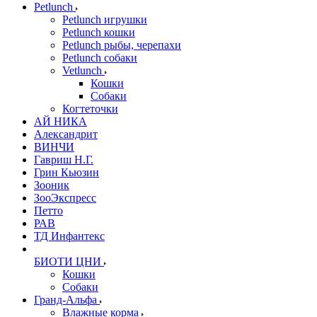
Petlunch
Petlunch игрушки
Petlunch кошки
Petlunch рыбы, черепахи
Petlunch собаки
Vetlunch
Кошки
Собаки
Когтеточки
АЙ НИКА
Александрит
ВИНЧИ
Гавриш Н.Г.
Грин Кьюзин
Зооник
ЗооЭкспресс
Петто
РАВ
ТД Инфантекс
БИОТИ ЦНИ
Кошки
Собаки
Гранд-Альфа
Влажные корма