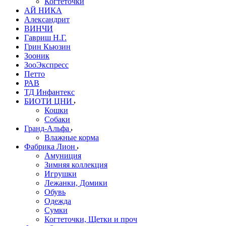
Когтеточки
АЙ НИКА
Александрит
ВИНЧИ
Гавриш Н.Г.
Грин Кьюзин
Зооник
ЗооЭкспресс
Петто
РАВ
ТД Инфантекс
БИОТИ ЦНИ
Кошки
Собаки
Гранд-Альфа
Влажные корма
Фабрика Лион
Амуниция
Зимняя коллекция
Игрушки
Лежанки, Домики
Обувь
Одежда
Сумки
Когтеточки, Щетки и проч