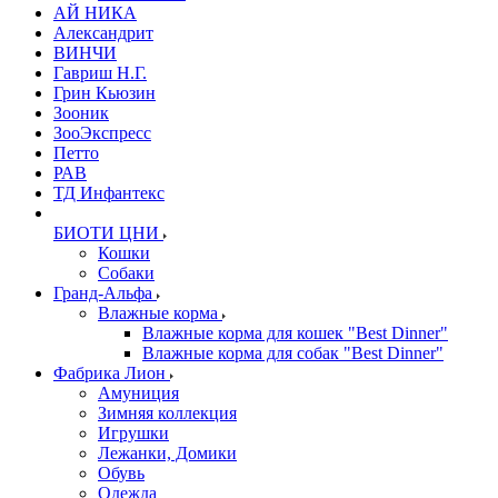
АЙ НИКА
Александрит
ВИНЧИ
Гавриш Н.Г.
Грин Кьюзин
Зооник
ЗооЭкспресс
Петто
РАВ
ТД Инфантекс
БИОТИ ЦНИ
Кошки
Собаки
Гранд-Альфа
Влажные корма
Влажные корма для кошек "Best Dinner"
Влажные корма для собак "Best Dinner"
Фабрика Лион
Амуниция
Зимняя коллекция
Игрушки
Лежанки, Домики
Обувь
Одежда