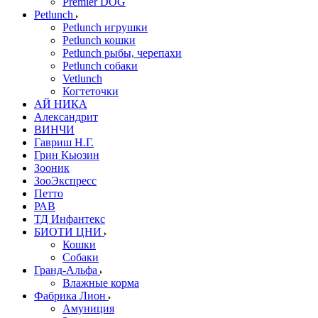
Premier DOG
Petlunch
Petlunch игрушки
Petlunch кошки
Petlunch рыбы, черепахи
Petlunch собаки
Vetlunch
Когтеточки
АЙ НИКА
Александрит
ВИНЧИ
Гавриш Н.Г.
Грин Кьюзин
Зооник
ЗооЭкспресс
Петто
РАВ
ТД Инфантекс
БИОТИ ЦНИ
Кошки
Собаки
Гранд-Альфа
Влажные корма
Фабрика Лион
Амуниция