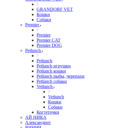
GRANDORF VET
Кошки
Собаки
Premier
Premier
Premier CAT
Premier DOG
Petlunch
Petlunch
Petlunch игрушки
Petlunch кошки
Petlunch рыбы, черепахи
Petlunch собаки
Vetlunch
Vetlunch
Кошки
Собаки
Когтеточки
АЙ НИКА
Александрит
ВИНЧИ