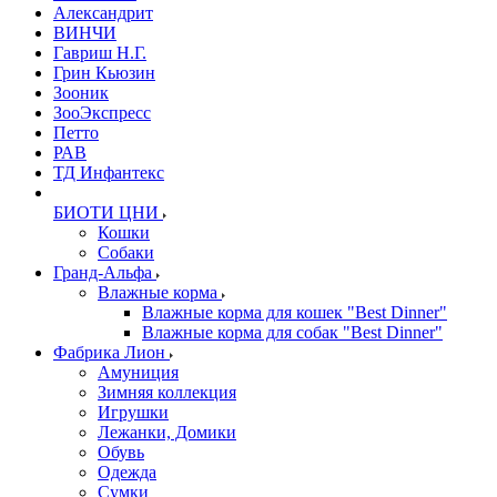
Александрит
ВИНЧИ
Гавриш Н.Г.
Грин Кьюзин
Зооник
ЗооЭкспресс
Петто
РАВ
ТД Инфантекс
БИОТИ ЦНИ
Кошки
Собаки
Гранд-Альфа
Влажные корма
Влажные корма для кошек "Best Dinner"
Влажные корма для собак "Best Dinner"
Фабрика Лион
Амуниция
Зимняя коллекция
Игрушки
Лежанки, Домики
Обувь
Одежда
Сумки