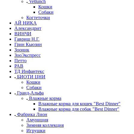
Vetlunch
Кошки
Собаки
Когтеточки
АЙ НИКА
Александрит
ВИНЧИ
Гавриш Н.Г.
Грин Кьюзин
Зооник
ЗооЭкспресс
Петто
РАВ
ТД Инфантекс
БИОТИ ЦНИ
Кошки
Собаки
Гранд-Альфа
Влажные корма
Влажные корма для кошек "Best Dinner"
Влажные корма для собак "Best Dinner"
Фабрика Лион
Амуниция
Зимняя коллекция
Игрушки