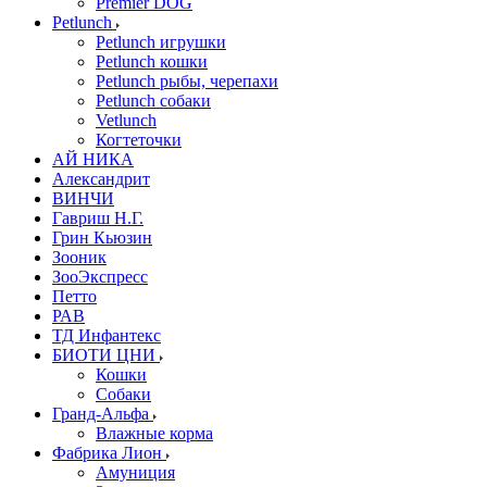
Premier DOG
Petlunch
Petlunch игрушки
Petlunch кошки
Petlunch рыбы, черепахи
Petlunch собаки
Vetlunch
Когтеточки
АЙ НИКА
Александрит
ВИНЧИ
Гавриш Н.Г.
Грин Кьюзин
Зооник
ЗооЭкспресс
Петто
РАВ
ТД Инфантекс
БИОТИ ЦНИ
Кошки
Собаки
Гранд-Альфа
Влажные корма
Фабрика Лион
Амуниция