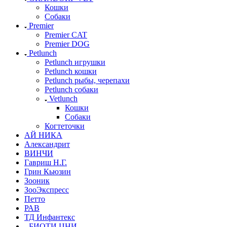
Кошки
Собаки
Premier
Premier CAT
Premier DOG
Petlunch
Petlunch игрушки
Petlunch кошки
Petlunch рыбы, черепахи
Petlunch собаки
Vetlunch
Кошки
Собаки
Когтеточки
АЙ НИКА
Александрит
ВИНЧИ
Гавриш Н.Г.
Грин Кьюзин
Зооник
ЗооЭкспресс
Петто
РАВ
ТД Инфантекс
БИОТИ ЦНИ