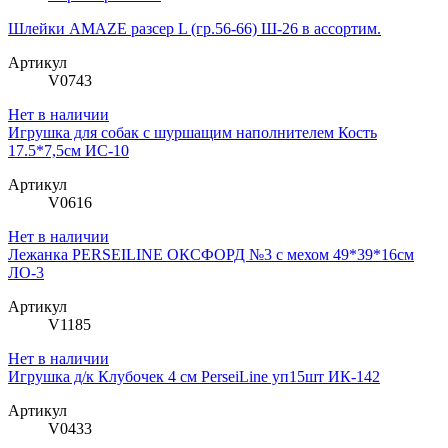
Шлейки AMAZE разсер L (гр.56-66) Ш-26 в ассортим.
Артикул
V0743
Нет в наличии
Игрушка для собак с шуршащим наполнителем Кость
17.5*7,5см ИС-10
Артикул
V0616
Нет в наличии
Лежанка PERSEILINE ОКСФОРД №3 с мехом 49*39*16см
ЛО-3
Артикул
V1185
Нет в наличии
Игрушка д/к Клубочек 4 см PerseiLine уп15шт ИК-142
Артикул
V0433