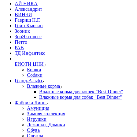
АЙ НИКА
Александрит
ВИНЧИ
Гавриш Н.Г.
Грин Кьюзин
Зооник
ЗооЭкспресс
Петто
РАВ
ТД Инфантекс
БИОТИ ЦНИ
Кошки
Собаки
Гранд-Альфа
Влажные корма
Влажные корма для кошек "Best Dinner"
Влажные корма для собак "Best Dinner"
Фабрика Лион
Амуниция
Зимняя коллекция
Игрушки
Лежанки, Домики
Обувь
Одежда