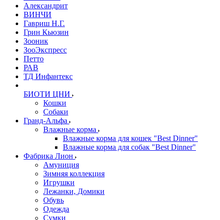
Александрит
ВИНЧИ
Гавриш Н.Г.
Грин Кьюзин
Зооник
ЗооЭкспресс
Петто
РАВ
ТД Инфантекс
БИОТИ ЦНИ
Кошки
Собаки
Гранд-Альфа
Влажные корма
Влажные корма для кошек "Best Dinner"
Влажные корма для собак "Best Dinner"
Фабрика Лион
Амуниция
Зимняя коллекция
Игрушки
Лежанки, Домики
Обувь
Одежда
Сумки