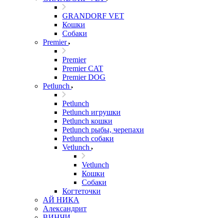
GRANDORF VET
Кошки
Собаки
Premier
Premier
Premier CAT
Premier DOG
Petlunch
Petlunch
Petlunch игрушки
Petlunch кошки
Petlunch рыбы, черепахи
Petlunch собаки
Vetlunch
Vetlunch
Кошки
Собаки
Когтеточки
АЙ НИКА
Александрит
ВИНЧИ