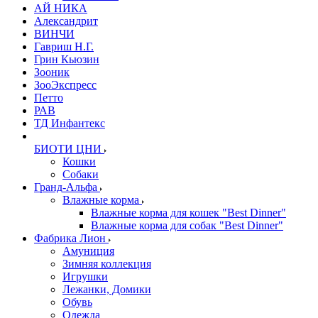
АЙ НИКА
Александрит
ВИНЧИ
Гавриш Н.Г.
Грин Кьюзин
Зооник
ЗооЭкспресс
Петто
РАВ
ТД Инфантекс
БИОТИ ЦНИ
Кошки
Собаки
Гранд-Альфа
Влажные корма
Влажные корма для кошек "Best Dinner"
Влажные корма для собак "Best Dinner"
Фабрика Лион
Амуниция
Зимняя коллекция
Игрушки
Лежанки, Домики
Обувь
Одежда