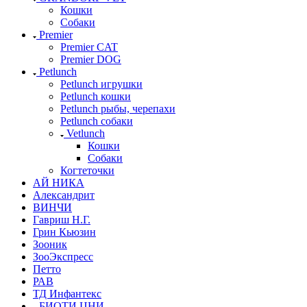
Кошки
Собаки
Premier
Premier CAT
Premier DOG
Petlunch
Petlunch игрушки
Petlunch кошки
Petlunch рыбы, черепахи
Petlunch собаки
Vetlunch
Кошки
Собаки
Когтеточки
АЙ НИКА
Александрит
ВИНЧИ
Гавриш Н.Г.
Грин Кьюзин
Зооник
ЗооЭкспресс
Петто
РАВ
ТД Инфантекс
БИОТИ ЦНИ