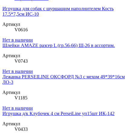
Игрушка для собак с шуршащим наполнителем Кость
17.5*7,5см ИС-10
Артикул
V0616
Нет в наличии
Шлейки AMAZE разсер L (гр.56-66) Ш-26 в ассортим.
Артикул
V0743
Нет в наличии
Лежанка PERSEILINE ОКСФОРД №3 с мехом 49*39*16см
ЛО-3
Артикул
V1185
Нет в наличии
Игрушка д/к Клубочек 4 см PerseiLine уп15шт ИК-142
Артикул
V0433