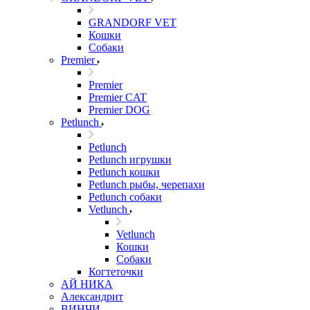
GRANDORF VET
Кошки
Собаки
Premier
Premier
Premier CAT
Premier DOG
Petlunch
Petlunch
Petlunch игрушки
Petlunch кошки
Petlunch рыбы, черепахи
Petlunch собаки
Vetlunch
Vetlunch
Кошки
Собаки
Когтеточки
АЙ НИКА
Александрит
ВИНЧИ