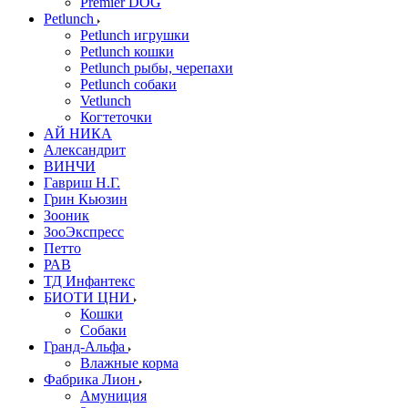
Premier DOG
Petlunch
Petlunch игрушки
Petlunch кошки
Petlunch рыбы, черепахи
Petlunch собаки
Vetlunch
Когтеточки
АЙ НИКА
Александрит
ВИНЧИ
Гавриш Н.Г.
Грин Кьюзин
Зооник
ЗооЭкспресс
Петто
РАВ
ТД Инфантекс
БИОТИ ЦНИ
Кошки
Собаки
Гранд-Альфа
Влажные корма
Фабрика Лион
Амуниция