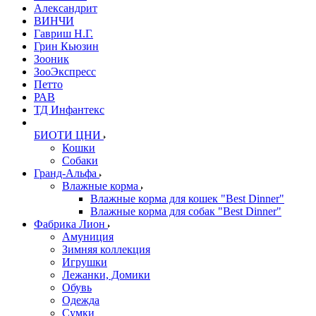
Александрит
ВИНЧИ
Гавриш Н.Г.
Грин Кьюзин
Зооник
ЗооЭкспресс
Петто
РАВ
ТД Инфантекс
БИОТИ ЦНИ
Кошки
Собаки
Гранд-Альфа
Влажные корма
Влажные корма для кошек "Best Dinner"
Влажные корма для собак "Best Dinner"
Фабрика Лион
Амуниция
Зимняя коллекция
Игрушки
Лежанки, Домики
Обувь
Одежда
Сумки