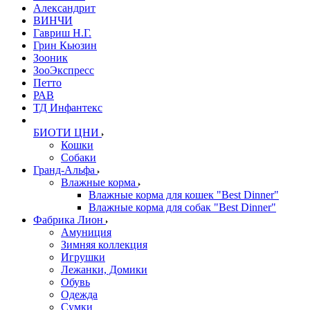
Александрит
ВИНЧИ
Гавриш Н.Г.
Грин Кьюзин
Зооник
ЗооЭкспресс
Петто
РАВ
ТД Инфантекс
БИОТИ ЦНИ
Кошки
Собаки
Гранд-Альфа
Влажные корма
Влажные корма для кошек "Best Dinner"
Влажные корма для собак "Best Dinner"
Фабрика Лион
Амуниция
Зимняя коллекция
Игрушки
Лежанки, Домики
Обувь
Одежда
Сумки