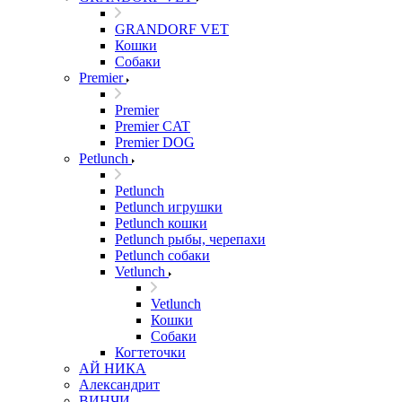
GRANDORF VET
Кошки
Собаки
Premier
Premier
Premier CAT
Premier DOG
Petlunch
Petlunch
Petlunch игрушки
Petlunch кошки
Petlunch рыбы, черепахи
Petlunch собаки
Vetlunch
Vetlunch
Кошки
Собаки
Когтеточки
АЙ НИКА
Александрит
ВИНЧИ