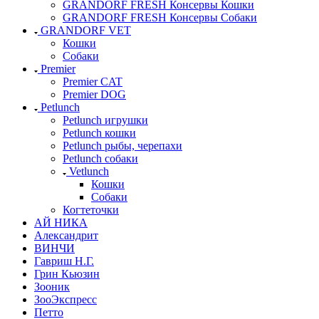
GRANDORF FRESH Консервы Кошки
GRANDORF FRESH Консервы Собаки
GRANDORF VET
Кошки
Собаки
Premier
Premier CAT
Premier DOG
Petlunch
Petlunch игрушки
Petlunch кошки
Petlunch рыбы, черепахи
Petlunch собаки
Vetlunch
Кошки
Собаки
Когтеточки
АЙ НИКА
Александрит
ВИНЧИ
Гавриш Н.Г.
Грин Кьюзин
Зооник
ЗооЭкспресс
Петто