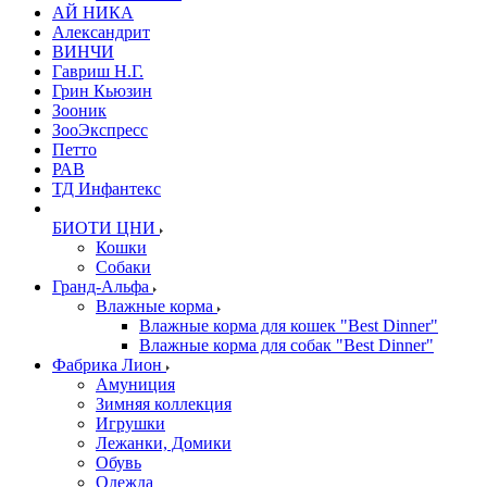
АЙ НИКА
Александрит
ВИНЧИ
Гавриш Н.Г.
Грин Кьюзин
Зооник
ЗооЭкспресс
Петто
РАВ
ТД Инфантекс
БИОТИ ЦНИ
Кошки
Собаки
Гранд-Альфа
Влажные корма
Влажные корма для кошек "Best Dinner"
Влажные корма для собак "Best Dinner"
Фабрика Лион
Амуниция
Зимняя коллекция
Игрушки
Лежанки, Домики
Обувь
Одежда