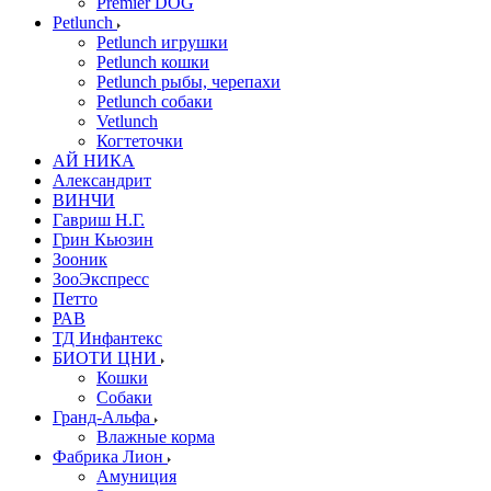
Premier DOG
Petlunch
Petlunch игрушки
Petlunch кошки
Petlunch рыбы, черепахи
Petlunch собаки
Vetlunch
Когтеточки
АЙ НИКА
Александрит
ВИНЧИ
Гавриш Н.Г.
Грин Кьюзин
Зооник
ЗооЭкспресс
Петто
РАВ
ТД Инфантекс
БИОТИ ЦНИ
Кошки
Собаки
Гранд-Альфа
Влажные корма
Фабрика Лион
Амуниция