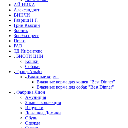
АЙ НИКА
Александрит
ВИНЧИ
Гавриш Н.Г.
Грин Кьюзин
Зооник
ЗооЭкспресс
Петто
РАВ
ТД Инфантекс
БИОТИ ЦНИ
Кошки
Собаки
Гранд-Альфа
Влажные корма
Влажные корма для кошек "Best Dinner"
Влажные корма для собак "Best Dinner"
Фабрика Лион
Амуниция
Зимняя коллекция
Игрушки
Лежанки, Домики
Обувь
Одежда