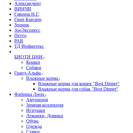
Александрит
ВИНЧИ
Гавриш Н.Г.
Грин Кьюзин
Зооник
ЗооЭкспресс
Петто
РАВ
ТД Инфантекс
БИОТИ ЦНИ
Кошки
Собаки
Гранд-Альфа
Влажные корма
Влажные корма для кошек "Best Dinner"
Влажные корма для собак "Best Dinner"
Фабрика Лион
Амуниция
Зимняя коллекция
Игрушки
Лежанки, Домики
Обувь
Одежда
Сумки