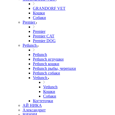
GRANDORF VET
Кошки
Собаки
Premier
Premier
Premier CAT
Premier DOG
Petlunch
Petlunch
Petlunch игрушки
Petlunch кошки
Petlunch рыбы, черепахи
Petlunch собаки
Vetlunch
Vetlunch
Кошки
Собаки
Когтеточки
АЙ НИКА
Александрит
ВИНЧИ