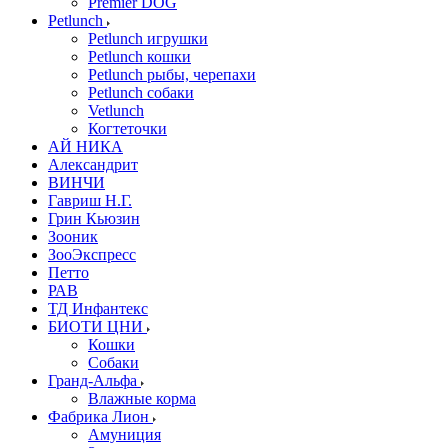
Premier DOG
Petlunch
Petlunch игрушки
Petlunch кошки
Petlunch рыбы, черепахи
Petlunch собаки
Vetlunch
Когтеточки
АЙ НИКА
Александрит
ВИНЧИ
Гавриш Н.Г.
Грин Кьюзин
Зооник
ЗооЭкспресс
Петто
РАВ
ТД Инфантекс
БИОТИ ЦНИ
Кошки
Собаки
Гранд-Альфа
Влажные корма
Фабрика Лион
Амуниция