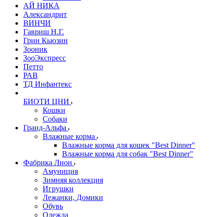
АЙ НИКА
Александрит
ВИНЧИ
Гавриш Н.Г.
Грин Кьюзин
Зооник
ЗооЭкспресс
Петто
РАВ
ТД Инфантекс
БИОТИ ЦНИ
Кошки
Собаки
Гранд-Альфа
Влажные корма
Влажные корма для кошек "Best Dinner"
Влажные корма для собак "Best Dinner"
Фабрика Лион
Амуниция
Зимняя коллекция
Игрушки
Лежанки, Домики
Обувь
Одежда