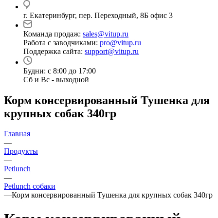
г. Екатеринбург, пер. Переходный, 8Б офис 3
Команда продаж:
sales@vitup.ru
Работа с заводчиками:
pro@vitup.ru
Поддержка сайта:
support@vitup.ru
Будни: с 8:00 до 17:00
Сб и Вс - выходной
Корм консервированный Тушенка для
крупных собак 340гр
Главная
—
Продукты
—
Petlunch
—
Petlunch собаки
—
Корм консервированный Тушенка для крупных собак 340гр