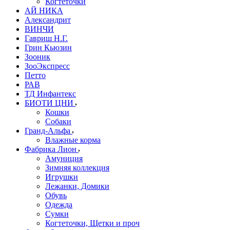
Когтеточки
АЙ НИКА
Александрит
ВИНЧИ
Гавриш Н.Г.
Грин Кьюзин
Зооник
ЗооЭкспресс
Петто
РАВ
ТД Инфантекс
БИОТИ ЦНИ
Кошки
Собаки
Гранд-Альфа
Влажные корма
Фабрика Лион
Амуниция
Зимняя коллекция
Игрушки
Лежанки, Домики
Обувь
Одежда
Сумки
Когтеточки, Щетки и проч