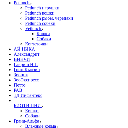
Petlunch
Petlunch игрушки
Petlunch кошки
Petlunch рыбы, черепахи
Petlunch собаки
Vetlunch
Кошки
Собаки
Когтеточки
АЙ НИКА
Александрит
ВИНЧИ
Гавриш Н.Г.
Грин Кьюзин
Зооник
ЗооЭкспресс
Петто
РАВ
ТД Инфантекс
БИОТИ ЦНИ
Кошки
Собаки
Гранд-Альфа
Влажные корма