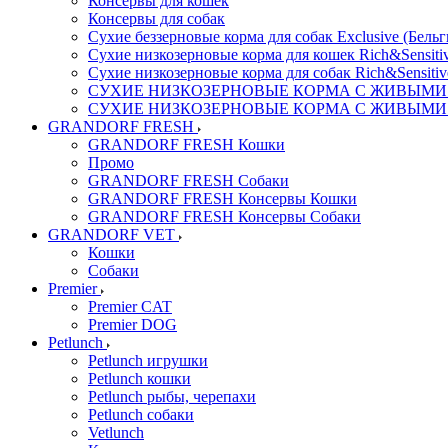
Консервы для кошек
Консервы для собак
Сухие беззерновые корма для собак Exclusive (Бельг
Сухие низкозерновые корма для кошек Rich&Sensitiv
Сухие низкозерновые корма для собак Rich&Sensitiv
СУХИЕ НИЗКОЗЕРНОВЫЕ КОРМА С ЖИВЫМИ ПР
СУХИЕ НИЗКОЗЕРНОВЫЕ КОРМА С ЖИВЫМИ ПР
GRANDORF FRESH
GRANDORF FRESH Кошки
Промо
GRANDORF FRESH Собаки
GRANDORF FRESH Консервы Кошки
GRANDORF FRESH Консервы Собаки
GRANDORF VET
Кошки
Собаки
Premier
Premier CAT
Premier DOG
Petlunch
Petlunch игрушки
Petlunch кошки
Petlunch рыбы, черепахи
Petlunch собаки
Vetlunch