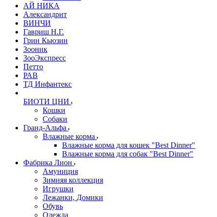
АЙ НИКА
Александрит
ВИНЧИ
Гавриш Н.Г.
Грин Кьюзин
Зооник
ЗооЭкспресс
Петто
РАВ
ТД Инфантекс
БИОТИ ЦНИ
Кошки
Собаки
Гранд-Альфа
Влажные корма
Влажные корма для кошек "Best Dinner"
Влажные корма для собак "Best Dinner"
Фабрика Лион
Амуниция
Зимняя коллекция
Игрушки
Лежанки, Домики
Обувь
Одежда