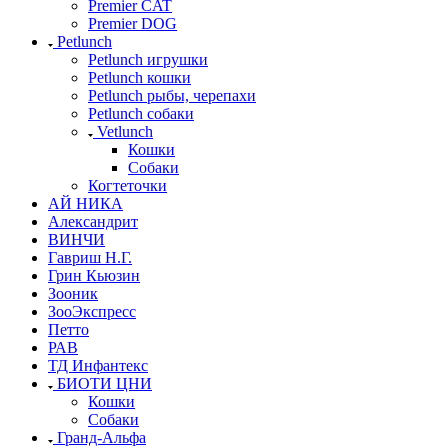
Premier CAT
Premier DOG
Petlunch
Petlunch игрушки
Petlunch кошки
Petlunch рыбы, черепахи
Petlunch собаки
Vetlunch
Кошки
Собаки
Когтеточки
АЙ НИКА
Александрит
ВИНЧИ
Гавриш Н.Г.
Грин Кьюзин
Зооник
ЗооЭкспресс
Петто
РАВ
ТД Инфантекс
БИОТИ ЦНИ
Кошки
Собаки
Гранд-Альфа