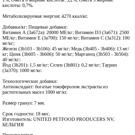
кислоты: 0,7%.
Метаболизируемая энергия: 4270 ккал/кг.
Добавки/кг: Пищевые добавки:
Витамин А (3а672а): 20000 МЕ/кг; Витамин D3 (3а671): 2500
МЕ/кг; Витамин Е (3а700): 150 мг/кг; Витамин С (3а312): 100
мг/кг;
Железо (3b103 - 3b106): 45 мг/кг; Медь (3b405 - 3b406): 13 мг/
кг; Цинк (3b605 - 3b606): 50 мг/кг; Марганец (3b503 - 3b504):
40 мг/кг;
Йод (3b201): 1,5 мг/кг; Селен (3b801): 0,2 мг/кг; Таурин
(3a370): 1000 мг/кг.
Технологические добавки:
Антиоксидант: богатые токоферолом экстракты из
растительных масел 1000 мг/кг.
Размер гранул: 7 мм.
Срок годности: 18 мес.
Изготовитель: UNITED PETFOOD PRODUCERS NV,
БЕЛЬГИЯ
Производитель