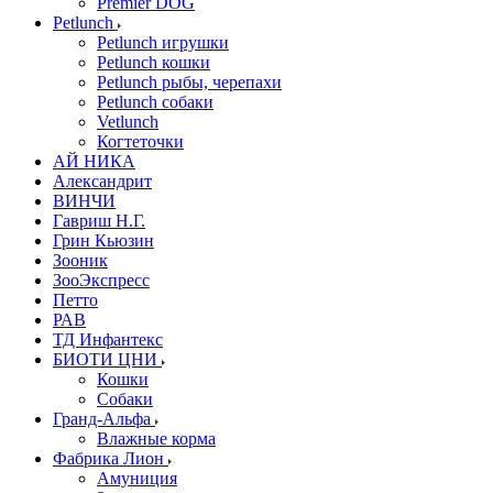
Premier DOG
Petlunch
Petlunch игрушки
Petlunch кошки
Petlunch рыбы, черепахи
Petlunch собаки
Vetlunch
Когтеточки
АЙ НИКА
Александрит
ВИНЧИ
Гавриш Н.Г.
Грин Кьюзин
Зооник
ЗооЭкспресс
Петто
РАВ
ТД Инфантекс
БИОТИ ЦНИ
Кошки
Собаки
Гранд-Альфа
Влажные корма
Фабрика Лион
Амуниция