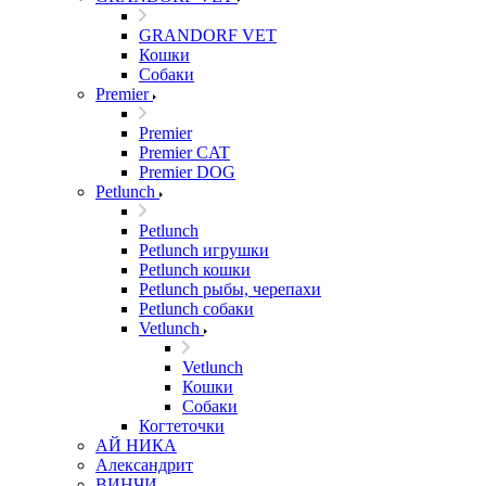
GRANDORF VET
Кошки
Собаки
Premier
Premier
Premier CAT
Premier DOG
Petlunch
Petlunch
Petlunch игрушки
Petlunch кошки
Petlunch рыбы, черепахи
Petlunch собаки
Vetlunch
Vetlunch
Кошки
Собаки
Когтеточки
АЙ НИКА
Александрит
ВИНЧИ