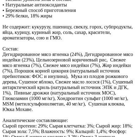
• Натуральные антиоксиданты
• Бережный способ приготовления
• 29% белки, 18% жиры
Не содержит: кукурузу, пшеницу, свеклу, горох, субпродукты,
яйца, курицу, куриный жир, соль, сахар, красители,
ароматизаторы, сою и ГМО.
Состав:
Дегидрированное мясо ягненка (24%), Дегидрированное мясо
индейки (23%), Цельнозерновой коричневый рис, Свежее
мясо ягненка (7%), Свежее мясо индейки (7%), Жир индейки
(7%), Порошок корней цикория (натуральный источник
пребиотиков: ФОС и инулина), Мука из плодов рожкового
дерева, Сушеное яблоко, Свежее масло лосося (1%), Сушеный
антарктический криль (натуральный источник ЭПК и ДГК,
1%), Пивные дрожжи (натуральный источник МОС),
Глюкозамин (1000 мг/кг), Хондроитин сульфат (1000 мг/кг),
MSM (метилсульфонилметан, 40 мг/кг), Сушеная клюква,
Юкка Мохаве.
Аналитические составляющие:
Сырой протеин: 29%; Сырая клетчатка: 3%; Сырой жир: 18%;
Сырая зола: 7,5%; Влажность: 9%; Кальций: 1,4%; Фосфор:
1%; Омега 6 жирные кислоты: 3,2%; Омега 3 жирные