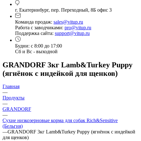
г. Екатеринбург, пер. Переходный, 8Б офис 3
Команда продаж:
sales@vitup.ru
Работа с заводчиками:
pro@vitup.ru
Поддержка сайта:
support@vitup.ru
Будни: с 8:00 до 17:00
Сб и Вс - выходной
GRANDORF 3кг Lamb&Turkey Puppy
(ягнёнок с индейкой для щенков)
Главная
—
Продукты
—
GRANDORF
—
Сухие низкозерновые корма для собак Rich&Sensitive
(Бельгия)
—
GRANDORF 3кг Lamb&Turkey Puppy (ягнёнок с индейкой
для щенков)