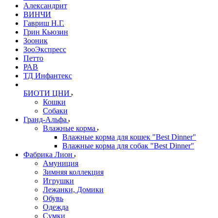
Александрит
ВИНЧИ
Гавриш Н.Г.
Грин Кьюзин
Зооник
ЗооЭкспресс
Петто
РАВ
ТД Инфантекс
БИОТИ ЦНИ
Кошки
Собаки
Гранд-Альфа
Влажные корма
Влажные корма для кошек "Best Dinner"
Влажные корма для собак "Best Dinner"
Фабрика Лион
Амуниция
Зимняя коллекция
Игрушки
Лежанки, Домики
Обувь
Одежда
Сумки