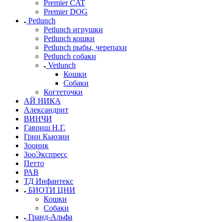
Premier CAT
Premier DOG
Petlunch
Petlunch игрушки
Petlunch кошки
Petlunch рыбы, черепахи
Petlunch собаки
Vetlunch
Кошки
Собаки
Когтеточки
АЙ НИКА
Александрит
ВИНЧИ
Гавриш Н.Г.
Грин Кьюзин
Зооник
ЗооЭкспресс
Петто
РАВ
ТД Инфантекс
БИОТИ ЦНИ
Кошки
Собаки
Гранд-Альфа