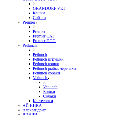
GRANDORF VET
Кошки
Собаки
Premier
Premier
Premier CAT
Premier DOG
Petlunch
Petlunch
Petlunch игрушки
Petlunch кошки
Petlunch рыбы, черепахи
Petlunch собаки
Vetlunch
Vetlunch
Кошки
Собаки
Когтеточки
АЙ НИКА
Александрит
ВИНЧИ