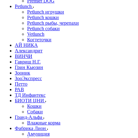
Premier DOG
Petlunch
Petlunch игрушки
Petlunch кошки
Petlunch рыбы, черепахи
Petlunch собаки
Vetlunch
Когтеточки
АЙ НИКА
Александрит
ВИНЧИ
Гавриш Н.Г.
Грин Кьюзин
Зооник
ЗооЭкспресс
Петто
РАВ
ТД Инфантекс
БИОТИ ЦНИ
Кошки
Собаки
Гранд-Альфа
Влажные корма
Фабрика Лион
Амуниция