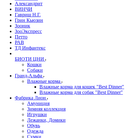
Александрит
ВИНЧИ
Гавриш Н.Г.
Грин Кьюзин
Зооник
ЗооЭкспресс
Петто
РАВ
ТД Инфантекс
БИОТИ ЦНИ
Кошки
Собаки
Гранд-Альфа
Влажные корма
Влажные корма для кошек "Best Dinner"
Влажные корма для собак "Best Dinner"
Фабрика Лион
Амуниция
Зимняя коллекция
Игрушки
Лежанки, Домики
Обувь
Одежда
Сумки