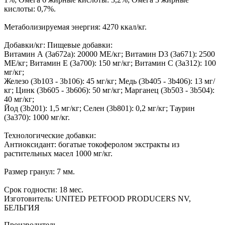
кислоты: 0,7%.
Метаболизируемая энергия: 4270 ккал/кг.
Добавки/кг: Пищевые добавки:
Витамин А (3а672а): 20000 МЕ/кг; Витамин D3 (3а671): 2500
МЕ/кг; Витамин Е (3а700): 150 мг/кг; Витамин С (3а312): 100
мг/кг;
Железо (3b103 - 3b106): 45 мг/кг; Медь (3b405 - 3b406): 13 мг/
кг; Цинк (3b605 - 3b606): 50 мг/кг; Марганец (3b503 - 3b504):
40 мг/кг;
Йод (3b201): 1,5 мг/кг; Селен (3b801): 0,2 мг/кг; Таурин
(3a370): 1000 мг/кг.
Технологические добавки:
Антиоксидант: богатые токоферолом экстракты из
растительных масел 1000 мг/кг.
Размер гранул: 7 мм.
Срок годности: 18 мес.
Изготовитель: UNITED PETFOOD PRODUCERS NV,
БЕЛЬГИЯ
Производитель