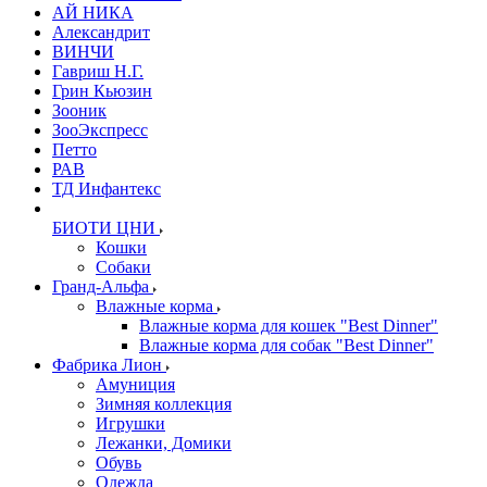
АЙ НИКА
Александрит
ВИНЧИ
Гавриш Н.Г.
Грин Кьюзин
Зооник
ЗооЭкспресс
Петто
РАВ
ТД Инфантекс
БИОТИ ЦНИ
Кошки
Собаки
Гранд-Альфа
Влажные корма
Влажные корма для кошек "Best Dinner"
Влажные корма для собак "Best Dinner"
Фабрика Лион
Амуниция
Зимняя коллекция
Игрушки
Лежанки, Домики
Обувь
Одежда