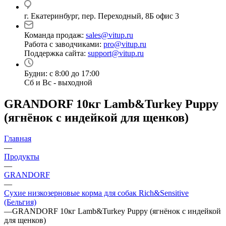
г. Екатеринбург, пер. Переходный, 8Б офис 3
Команда продаж:
sales@vitup.ru
Работа с заводчиками:
pro@vitup.ru
Поддержка сайта:
support@vitup.ru
Будни: с 8:00 до 17:00
Сб и Вс - выходной
GRANDORF 10кг Lamb&Turkey Puppy
(ягнёнок с индейкой для щенков)
Главная
—
Продукты
—
GRANDORF
—
Сухие низкозерновые корма для собак Rich&Sensitive
(Бельгия)
—
GRANDORF 10кг Lamb&Turkey Puppy (ягнёнок с индейкой
для щенков)