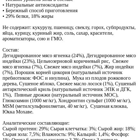
• Натуральные антиоксиданты
• Бережный способ приготовления
• 29% белки, 18% жиры
Не содержит: кукурузу, пшеницу, свеклу, горох, субпродукты,
яйца, курицу, куриный жир, соль, сахар, красители,
ароматизаторы, сою и ГМО.
Состав:
Дегидрированное мясо ягненка (24%), Дегидрированное мясо
индейки (23%), Цельнозерновой коричневый рис, Свежее
мясо ягненка (7%), Свежее мясо индейки (7%), Жир индейки
(7%), Порошок корней цикория (натуральный источник
пребиотиков: ФОС и инулина), Мука из плодов рожкового
дерева, Сушеное яблоко, Свежее масло лосося (1%), Сушеный
антарктический криль (натуральный источник ЭПК и ДГК,
1%), Пивные дрожжи (натуральный источник МОС),
Глюкозамин (1000 мг/кг), Хондроитин сульфат (1000 мг/кг),
MSM (метилсульфонилметан, 40 мг/кг), Сушеная клюква,
Юкка Мохаве.
Аналитические составляющие:
Сырой протеин: 29%; Сырая клетчатка: 3%; Сырой жир: 18%;
Сырая зола: 7,5%; Влажность: 9%; Кальций: 1,4%; Фосфор:
1%; Омега 6 жирные кислоты: 3,2%; Омега 3 жирные