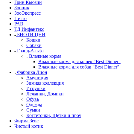
Грин Кьюзин
Зооник
ЗооЭкспресс
Петто
РАВ
ТД Инфантекс
БИОТИ ЦНИ
Кошки
Собаки
Гранд-Альфа
Влажные корма
Влажные корма для кошек "Best Dinner"
Влажные корма для собак "Best Dinner"
Фабрика Лион
Амуниция
Зимняя коллекция
Игрушки
Лежанки, Домики
Обувь
Одежда
Сумки
Когтеточки, Щетки и проч
Фирма Зевс
Чистый котик