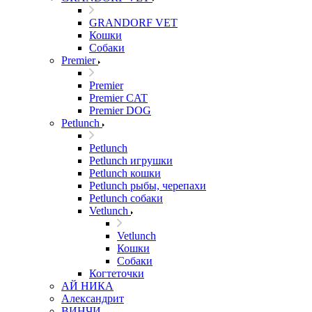
GRANDORF VET
Кошки
Собаки
Premier
Premier
Premier CAT
Premier DOG
Petlunch
Petlunch
Petlunch игрушки
Petlunch кошки
Petlunch рыбы, черепахи
Petlunch собаки
Vetlunch
Vetlunch
Кошки
Собаки
Когтеточки
АЙ НИКА
Александрит
ВИНЧИ