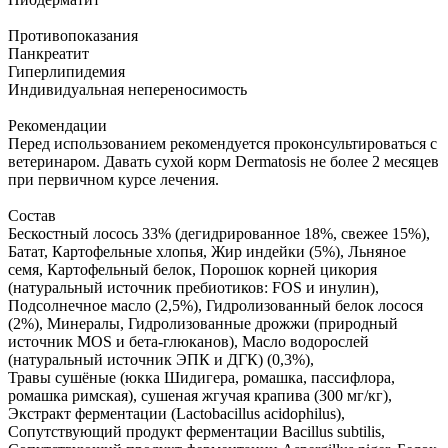
Противопоказания
Панкреатит
Гиперлипидемия
Индивидуальная непереносимость
Рекомендации
Перед использованием рекомендуется проконсультироваться с
ветеринаром. Давать сухой корм Dermatosis не более 2 месяцев
при первичном курсе лечения.
Состав
Бескостный лосось 33% (дегидрированное 18%, свежее 15%),
Батат, Картофельные хлопья, Жир индейки (5%), Льняное
семя, Картофельный белок, Порошок корней цикория
(натуральный источник пребиотиков: FOS и инулин),
Подсолнечное масло (2,5%), Гидролизованный белок лосося
(2%), Минералы, Гидролизованные дрожжи (природный
источник MOS и бета-глюканов), Масло водорослей
(натуральный источник ЭПК и ДГК) (0,3%),
Травы сушёные (юкка Шидигера, ромашка, пассифлора,
ромашка римская), сушеная жгучая крапива (300 мг/кг),
Экстракт ферментации (Lactobacillus acidophilus),
Сопутствующий продукт ферментации Bacillus subtilis,