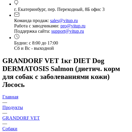
г. Екатеринбург, пер. Переходный, 8Б офис 3
Команда продаж:
sales@vitup.ru
Работа с заводчиками:
pro@vitup.ru
Поддержка сайта:
support@vitup.ru
Будни: с 8:00 до 17:00
Сб и Вс - выходной
GRANDORF VET 1кг DIET Dog
DERMATOSIS Salmon (диетич. корм
для собак с заболеваниями кожи)
Лосось
Главная
—
Продукты
—
GRANDORF VET
—
Собаки