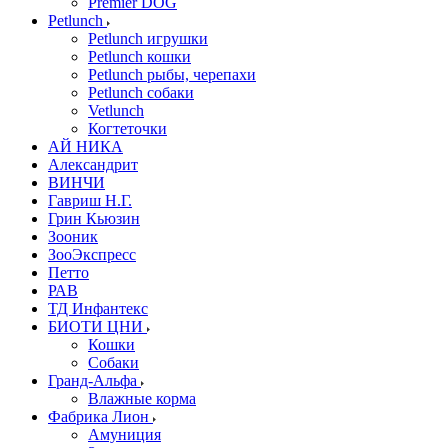
Premier DOG
Petlunch
Petlunch игрушки
Petlunch кошки
Petlunch рыбы, черепахи
Petlunch собаки
Vetlunch
Когтеточки
АЙ НИКА
Александрит
ВИНЧИ
Гавриш Н.Г.
Грин Кьюзин
Зооник
ЗооЭкспресс
Петто
РАВ
ТД Инфантекс
БИОТИ ЦНИ
Кошки
Собаки
Гранд-Альфа
Влажные корма
Фабрика Лион
Амуниция