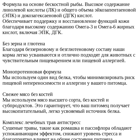
Формула на основе бескостной рыбы. Высокое содержание
линолевой кислоты (ЛК) и общего объема эйкозапентаеновой
(ЭПК) и докозагексаеновой (ДГК) кислот.
Обеспечивает поддержку и восстановление функций кожи
благодаря высокому содержанию Омега-3 и Омега-6 жирных
кислот, включая ЭПК, ДГК.
Без зерна и глютена
Благодаря беззерновому и безглютеновому составу наши
корма легко усваиваются и отлично подходят для животных с
чувствительным пищеварением или пищевой аллергией.
Монопротеиновая формула
Мы используем один вид белка, чтобы минимизировать риск
пищевой непереносимости и аллергии у вашего питомца.
Свежее мясо без костей
Мы используем мясо высшего сорта, без костей и
субпродуктов. Это гарантирует, что ваш питомец получает
высокопитательный, легко усвояемый источник белка.
Комплекс лечебных трав антистресс
Сушеные травы, такие как ромашка и пассифлора обладают
успокаивающим эффектом, снижают уровень стресса и
благоприятно влияют на общее состояние питомца.