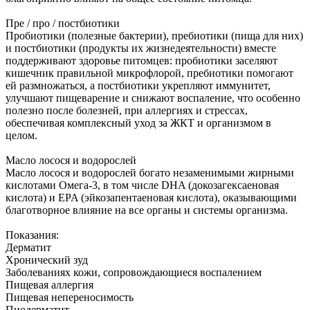
Пре / про / постбиотики
Пробиотики (полезные бактерии), пребиотики (пища для них)
и постбиотики (продукты их жизнедеятельности) вместе
поддерживают здоровье питомцев: пробиотики заселяют
кишечник правильной микрофлорой, пребиотики помогают
ей размножаться, а постбиотики укрепляют иммунитет,
улучшают пищеварение и снижают воспаление, что особенно
полезно после болезней, при аллергиях и стрессах,
обеспечивая комплексный уход за ЖКТ и организмом в
целом.
Масло лосося и водорослей
Масло лосося и водорослей богато незаменимыми жирными
кислотами Омега-3, в том числе DHA (докозагексаеновая
кислота) и EPA (эйкозапентаеновая кислота), оказывающими
благотворное влияние на все органы и системы организма.
Показания:
Дерматит
Хронический зуд
Заболеваниях кожи, сопровождающиеся воспалением
Пищевая аллергия
Пищевая непереносимость
Пиодерматит