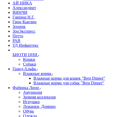
АЙ НИКА
Александрит
ВИНЧИ
Гавриш Н.Г.
Грин Кьюзин
Зооник
ЗооЭкспресс
Петто
РАВ
ТД Инфантекс
БИОТИ ЦНИ
Кошки
Собаки
Гранд-Альфа
Влажные корма
Влажные корма для кошек "Best Dinner"
Влажные корма для собак "Best Dinner"
Фабрика Лион
Амуниция
Зимняя коллекция
Игрушки
Лежанки, Домики
Обувь
Одежда