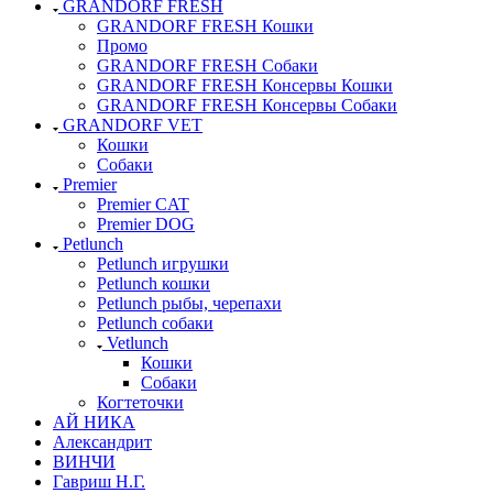
GRANDORF FRESH
GRANDORF FRESH Кошки
Промо
GRANDORF FRESH Собаки
GRANDORF FRESH Консервы Кошки
GRANDORF FRESH Консервы Собаки
GRANDORF VET
Кошки
Собаки
Premier
Premier CAT
Premier DOG
Petlunch
Petlunch игрушки
Petlunch кошки
Petlunch рыбы, черепахи
Petlunch собаки
Vetlunch
Кошки
Собаки
Когтеточки
АЙ НИКА
Александрит
ВИНЧИ
Гавриш Н.Г.