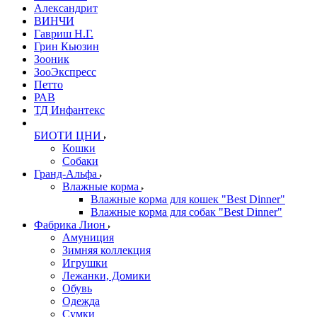
Александрит
ВИНЧИ
Гавриш Н.Г.
Грин Кьюзин
Зооник
ЗооЭкспресс
Петто
РАВ
ТД Инфантекс
БИОТИ ЦНИ
Кошки
Собаки
Гранд-Альфа
Влажные корма
Влажные корма для кошек "Best Dinner"
Влажные корма для собак "Best Dinner"
Фабрика Лион
Амуниция
Зимняя коллекция
Игрушки
Лежанки, Домики
Обувь
Одежда
Сумки