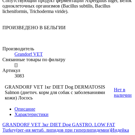
Сопутствующий продукт ферментации Aspergillus niger, Белок
одноклеточных организмов (Bacillus subtilis, Bacillus
licheniformis, Trichoderma viride).
ПРОИЗВЕДЕНО В БЕЛЬГИИ
Производитель
Grandorf VET
Связанные товары по фильтру
[]
Артикул
3083
GRANDORF VET 1кг DIET Dog DERMATOSIS
Нет в
Salmon (диетич. корм для собак с заболеваниями
наличии
кожи) Лосось
Описание
Характеристики
GRANDORF VET 3кг DIET Dog GASTRO. LOW FAT
Turkey(рег-ия метаб. липидов при гиперлипидемии)Индейка