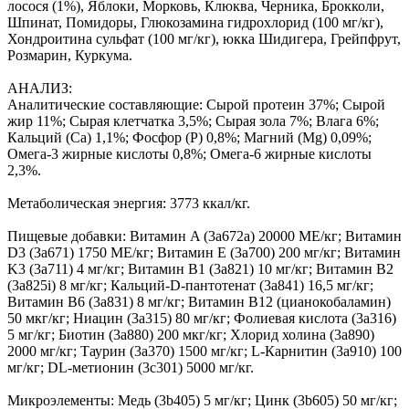
лосося (1%), Яблоки, Морковь, Клюква, Черника, Брокколи,
Шпинат, Помидоры, Глюкозамина гидрохлорид (100 мг/кг),
Хондроитина сульфат (100 мг/кг), юкка Шидигера, Грейпфрут,
Розмарин, Куркума.
АНАЛИЗ:
Аналитические составляющие: Сырой протеин 37%; Сырой
жир 11%; Сырая клетчатка 3,5%; Сырая зола 7%; Влага 6%;
Кальций (Са) 1,1%; Фосфор (P) 0,8%; Магний (Mg) 0,09%;
Омега-3 жирные кислоты 0,8%; Омега-6 жирные кислоты
2,3%.
Метаболическая энергия: 3773 ккал/кг.
Пищевые добавки: Витамин A (3a672a) 20000 МЕ/кг; Витамин
D3 (3а671) 1750 МЕ/кг; Витамин Е (3а700) 200 мг/кг; Витамин
K3 (3a711) 4 мг/кг; Витамин B1 (3a821) 10 мг/кг; Витамин B2
(3a825i) 8 мг/кг; Кальций-D-пантотенат (3a841) 16,5 мг/кг;
Витамин B6 (3a831) 8 мг/кг; Витамин B12 (цианокобаламин)
50 мкг/кг; Ниацин (3a315) 80 мг/кг; Фолиевая кислота (3a316)
5 мг/кг; Биотин (3a880) 200 мкг/кг; Хлорид холина (3a890)
2000 мг/кг; Таурин (3a370) 1500 мг/кг; L-Карнитин (3a910) 100
мг/кг; DL-метионин (3c301) 5000 мг/кг.
Микроэлементы: Медь (3b405) 5 мг/кг; Цинк (3b605) 50 мг/кг;