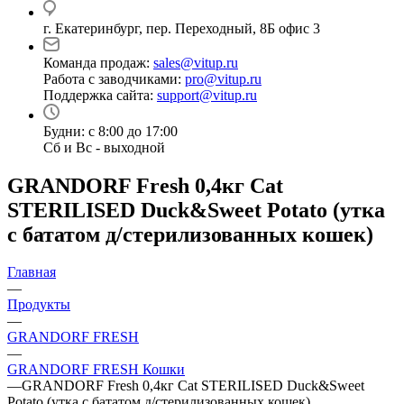
г. Екатеринбург, пер. Переходный, 8Б офис 3
Команда продаж:
sales@vitup.ru
Работа с заводчиками:
pro@vitup.ru
Поддержка сайта:
support@vitup.ru
Будни: с 8:00 до 17:00
Сб и Вс - выходной
GRANDORF Fresh 0,4кг Cat
STERILISED Duck&Sweet Potato (утка
с бататом д/стерилизованных кошек)
Главная
—
Продукты
—
GRANDORF FRESH
—
GRANDORF FRESH Кошки
—
GRANDORF Fresh 0,4кг Cat STERILISED Duck&Sweet
Potato (утка с бататом д/стерилизованных кошек)