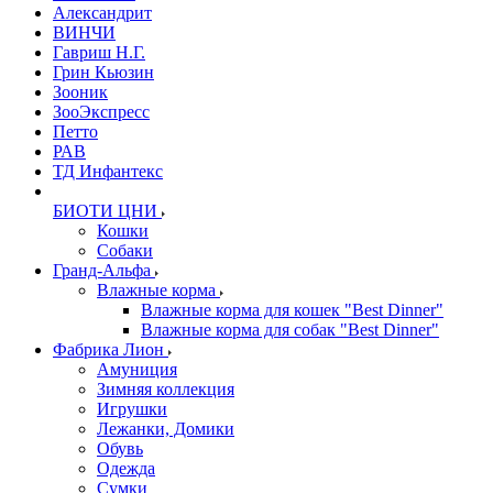
Александрит
ВИНЧИ
Гавриш Н.Г.
Грин Кьюзин
Зооник
ЗооЭкспресс
Петто
РАВ
ТД Инфантекс
БИОТИ ЦНИ
Кошки
Собаки
Гранд-Альфа
Влажные корма
Влажные корма для кошек "Best Dinner"
Влажные корма для собак "Best Dinner"
Фабрика Лион
Амуниция
Зимняя коллекция
Игрушки
Лежанки, Домики
Обувь
Одежда
Сумки