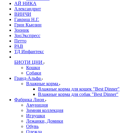
АЙ НИКА
Александрит
ВИНЧИ
Гавриш Н.Г.
Грин Кьюзин
Зооник
ЗооЭкспресс
Петто
РАВ
ТД Инфантекс
БИОТИ ЦНИ
Кошки
Собаки
Гранд-Альфа
Влажные корма
Влажные корма для кошек "Best Dinner"
Влажные корма для собак "Best Dinner"
Фабрика Лион
Амуниция
Зимняя коллекция
Игрушки
Лежанки, Домики
Обувь
Одежда