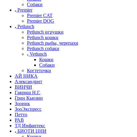
Собаки
Premier
Premier CAT
Premier DOG
Petlunch
Petlunch игрушки
Petlunch кошки
Petlunch рыбы, черепахи
Petlunch собаки
Vetlunch
Кошки
Собаки
Когтеточки
АЙ НИКА
Александрит
ВИНЧИ
Гавриш Н.Г.
Грин Кьюзин
Зооник
ЗооЭкспресс
Петто
РАВ
ТД Инфантекс
БИОТИ ЦНИ
Кошки