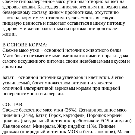
Свежее гипоаллергенное мясо утки благотворно влияет на
здоровье кошки. Благодаря гипоаллергенным ингредиентам,
беззерновому составу, живым пробиотикам, отсутствию
глютена, корм имеет отличную усвояемость, высокую
пищевую ценность и помогает оставаться вашему питомцу
здоровым и жизнерадостным на протяжении долгих лет
жизни.
В ОСНОВЕ КОРМА:
Свежее мясо утки – основной источник животного белка.
Мясо богато незаменимыми аминокислотами и поразит даже
самого искушенного питомца своим незабываемым вкусом и
ароматом
Батат – основной источника углеводов и клетчатки. Легко
усваиваемый, богат множеством витамин и является
отличной альтернативой зерновым кормам при пищевой
непереносимости и аллергии.
СОСТАВ:
Свежее бескостное мясо утки (26%), Дегидрированное мясо
индейки (24%), Батат, Горох, картофель, Порошок корней
цикория (натуральный источник пребиотиков: FOS и инулин),
Льняное семя, Минералы, Жир индейки (1%), Пивные
дрожжи (природный источник MOS и бета-глюканов), Масло