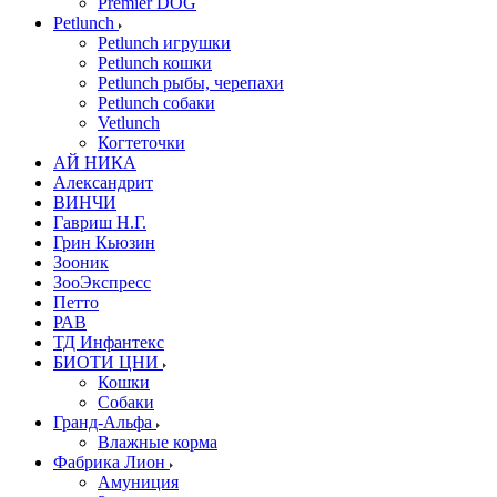
Premier DOG
Petlunch
Petlunch игрушки
Petlunch кошки
Petlunch рыбы, черепахи
Petlunch собаки
Vetlunch
Когтеточки
АЙ НИКА
Александрит
ВИНЧИ
Гавриш Н.Г.
Грин Кьюзин
Зооник
ЗооЭкспресс
Петто
РАВ
ТД Инфантекс
БИОТИ ЦНИ
Кошки
Собаки
Гранд-Альфа
Влажные корма
Фабрика Лион
Амуниция