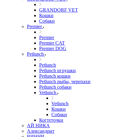
GRANDORF VET
Кошки
Собаки
Premier
Premier
Premier CAT
Premier DOG
Petlunch
Petlunch
Petlunch игрушки
Petlunch кошки
Petlunch рыбы, черепахи
Petlunch собаки
Vetlunch
Vetlunch
Кошки
Собаки
Когтеточки
АЙ НИКА
Александрит
ВИНЧИ