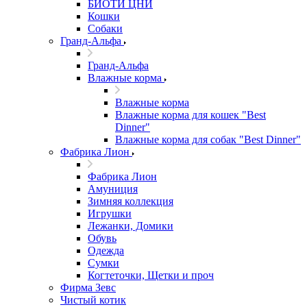
БИОТИ ЦНИ
Кошки
Собаки
Гранд-Альфа
Гранд-Альфа
Влажные корма
Влажные корма
Влажные корма для кошек "Best
Dinner"
Влажные корма для собак "Best Dinner"
Фабрика Лион
Фабрика Лион
Амуниция
Зимняя коллекция
Игрушки
Лежанки, Домики
Обувь
Одежда
Сумки
Когтеточки, Щетки и проч
Фирма Зевс
Чистый котик