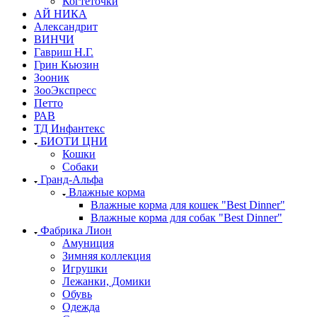
Когтеточки
АЙ НИКА
Александрит
ВИНЧИ
Гавриш Н.Г.
Грин Кьюзин
Зооник
ЗооЭкспресс
Петто
РАВ
ТД Инфантекс
БИОТИ ЦНИ
Кошки
Собаки
Гранд-Альфа
Влажные корма
Влажные корма для кошек "Best Dinner"
Влажные корма для собак "Best Dinner"
Фабрика Лион
Амуниция
Зимняя коллекция
Игрушки
Лежанки, Домики
Обувь
Одежда