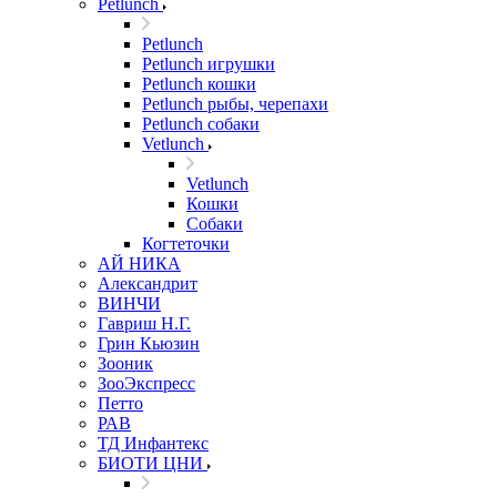
Petlunch
Petlunch
Petlunch игрушки
Petlunch кошки
Petlunch рыбы, черепахи
Petlunch собаки
Vetlunch
Vetlunch
Кошки
Собаки
Когтеточки
АЙ НИКА
Александрит
ВИНЧИ
Гавриш Н.Г.
Грин Кьюзин
Зооник
ЗооЭкспресс
Петто
РАВ
ТД Инфантекс
БИОТИ ЦНИ