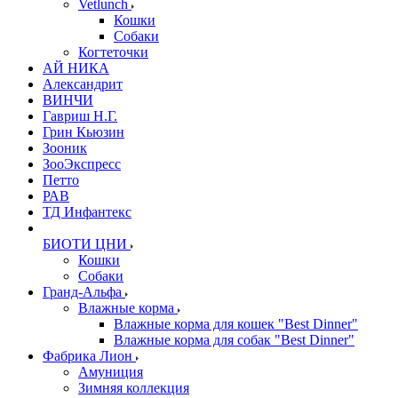
Vetlunch
Кошки
Собаки
Когтеточки
АЙ НИКА
Александрит
ВИНЧИ
Гавриш Н.Г.
Грин Кьюзин
Зооник
ЗооЭкспресс
Петто
РАВ
ТД Инфантекс
БИОТИ ЦНИ
Кошки
Собаки
Гранд-Альфа
Влажные корма
Влажные корма для кошек "Best Dinner"
Влажные корма для собак "Best Dinner"
Фабрика Лион
Амуниция
Зимняя коллекция