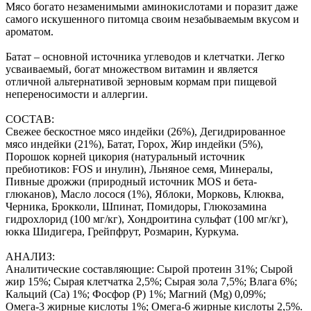
Мясо богато незаменимыми аминокислотами и поразит даже
самого искушенного питомца своим незабываемым вкусом и
ароматом.
Батат – основной источника углеводов и клетчатки. Легко
усваиваемый, богат множеством витамин и является
отличной альтернативой зерновым кормам при пищевой
непереносимости и аллергии.
СОСТАВ:
Свежее бескостное мясо индейки (26%), Дегидрированное
мясо индейки (21%), Батат, Горох, Жир индейки (5%),
Порошок корней цикория (натуральный источник
пребиотиков: FOS и инулин), Льняное семя, Минералы,
Пивные дрожжи (природный источник MOS и бета-
глюканов), Масло лосося (1%), Яблоки, Морковь, Клюква,
Черника, Брокколи, Шпинат, Помидоры, Глюкозамина
гидрохлорид (100 мг/кг), Хондроитина сульфат (100 мг/кг),
юкка Шидигера, Грейпфрут, Розмарин, Куркума.
АНАЛИЗ:
Аналитические составляющие: Сырой протеин 31%; Сырой
жир 15%; Сырая клетчатка 2,5%; Сырая зола 7,5%; Влага 6%;
Кальций (Са) 1%; Фосфор (P) 1%; Магний (Mg) 0,09%;
Омега-3 жирные кислоты 1%; Омега-6 жирные кислоты 2,5%.