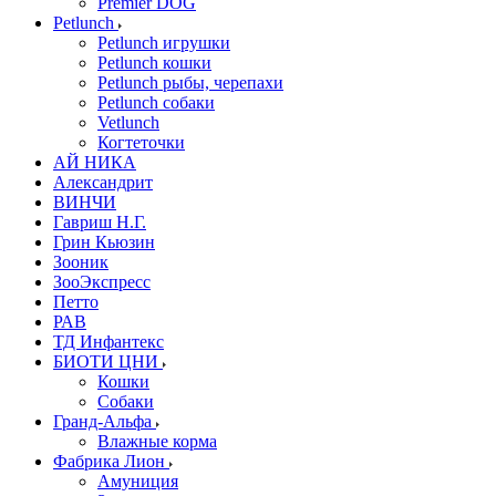
Premier DOG
Petlunch
Petlunch игрушки
Petlunch кошки
Petlunch рыбы, черепахи
Petlunch собаки
Vetlunch
Когтеточки
АЙ НИКА
Александрит
ВИНЧИ
Гавриш Н.Г.
Грин Кьюзин
Зооник
ЗооЭкспресс
Петто
РАВ
ТД Инфантекс
БИОТИ ЦНИ
Кошки
Собаки
Гранд-Альфа
Влажные корма
Фабрика Лион
Амуниция