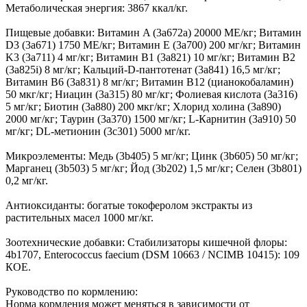
Метаболическая энергия: 3867 ккал/кг.
Пищевые добавки: Витамин A (3a672a) 20000 МЕ/кг; Витамин
D3 (3а671) 1750 МЕ/кг; Витамин Е (3а700) 200 мг/кг; Витамин
K3 (3a711) 4 мг/кг; Витамин B1 (3a821) 10 мг/кг; Витамин B2
(3a825i) 8 мг/кг; Кальций-D-пантотенат (3a841) 16,5 мг/кг;
Витамин B6 (3a831) 8 мг/кг; Витамин B12 (цианокобаламин)
50 мкг/кг; Ниацин (3a315) 80 мг/кг; Фолиевая кислота (3a316)
5 мг/кг; Биотин (3a880) 200 мкг/кг; Хлорид холина (3a890)
2000 мг/кг; Таурин (3a370) 1500 мг/кг; L-Карнитин (3a910) 50
мг/кг; DL-метионин (3c301) 5000 мг/кг.
Микроэлементы: Медь (3b405) 5 мг/кг; Цинк (3b605) 50 мг/кг;
Марганец (3b503) 5 мг/кг; Йод (3b202) 1,5 мг/кг; Селен (3b801)
0,2 мг/кг.
Антиоксиданты: богатые токоферолом экстракты из
растительных масел 1000 мг/кг.
Зоотехнические добавки: Стабилизаторы кишечной флоры:
4b1707, Enterococcus faecium (DSM 10663 / NCIMB 10415): 109
КОЕ.
Руководство по кормлению:
Норма кормления может меняться в зависимости от