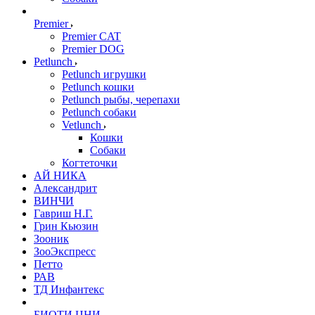
Premier
Premier CAT
Premier DOG
Petlunch
Petlunch игрушки
Petlunch кошки
Petlunch рыбы, черепахи
Petlunch собаки
Vetlunch
Кошки
Собаки
Когтеточки
АЙ НИКА
Александрит
ВИНЧИ
Гавриш Н.Г.
Грин Кьюзин
Зооник
ЗооЭкспресс
Петто
РАВ
ТД Инфантекс
БИОТИ ЦНИ