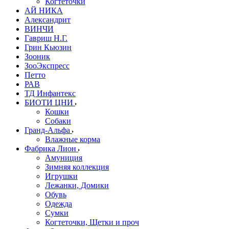
Когтеточки
АЙ НИКА
Александрит
ВИНЧИ
Гавриш Н.Г.
Грин Кьюзин
Зооник
ЗооЭкспресс
Петто
РАВ
ТД Инфантекс
БИОТИ ЦНИ
Кошки
Собаки
Гранд-Альфа
Влажные корма
Фабрика Лион
Амуниция
Зимняя коллекция
Игрушки
Лежанки, Домики
Обувь
Одежда
Сумки
Когтеточки, Щетки и проч