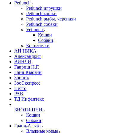
Petlunch
Petlunch игрушки
Petlunch кошки
Petlunch рыбы, черепахи
Petlunch собаки
Vetlunch
Кошки
Собаки
Когтеточки
АЙ НИКА
Александрит
ВИНЧИ
Гавриш Н.Г.
Грин Кьюзин
Зооник
ЗооЭкспресс
Петто
РАВ
ТД Инфантекс
БИОТИ ЦНИ
Кошки
Собаки
Гранд-Альфа
Влажные корма