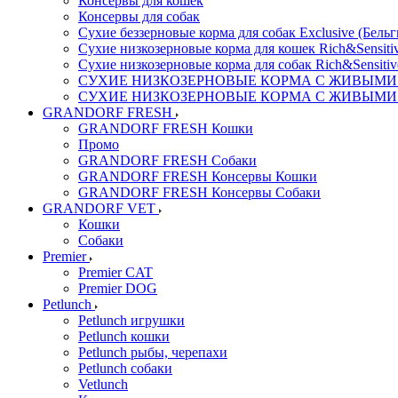
Консервы для кошек
Консервы для собак
Сухие беззерновые корма для собак Exclusive (Бельг
Сухие низкозерновые корма для кошек Rich&Sensitiv
Сухие низкозерновые корма для собак Rich&Sensitiv
СУХИЕ НИЗКОЗЕРНОВЫЕ КОРМА С ЖИВЫМИ ПР
СУХИЕ НИЗКОЗЕРНОВЫЕ КОРМА С ЖИВЫМИ ПР
GRANDORF FRESH
GRANDORF FRESH Кошки
Промо
GRANDORF FRESH Собаки
GRANDORF FRESH Консервы Кошки
GRANDORF FRESH Консервы Собаки
GRANDORF VET
Кошки
Собаки
Premier
Premier CAT
Premier DOG
Petlunch
Petlunch игрушки
Petlunch кошки
Petlunch рыбы, черепахи
Petlunch собаки
Vetlunch