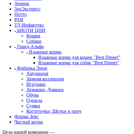
Зооник
ЗооЭкспресс
Петто
РАВ
ТД Инфантекс
БИОТИ ЦНИ
Кошки
Собаки
Гранд-Альфа
Влажные корма
Влажные корма для кошек "Best Dinner"
Влажные корма для собак "Best Dinner"
Фабрика Лион
Амуниция
Зимняя коллекция
Игрушки
Лежанки, Домики
Обувь
Одежда
Сумки
Когтеточки, Щетки и проч
Фирма Зевс
Чистый котик
Цель нашей компании —