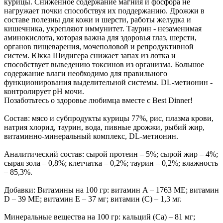
курицы. Сниженное содержание магния и фосфора не
нагружает почки способствуя их поддержанию. Дрожжи в
составе полезны для кожи и шерсти, работы желудка и
кишечника, укрепляют иммунитет. Таурин - незаменимая
аминокислота, которая важна для здоровья глаз, шерсти,
органов пищеварения, мочеполовой и репродуктивной
систем. Юкка Шидигера снижает запах из лотка и
способствует выведению токсинов из организма. Большое
содержание влаги необходимо для правильного
функционирования выделительной системы. DL-метионин -
контролирует pH мочи.
Позаботьтесь о здоровье любимца вместе с Best Dinner!
Состав: мясо и субпродукты курицы 77%, рис, плазма крови,
натрия хлорид, таурин, вода, пивные дрожжи, рыбий жир,
витаминно-минеральный комплекс, DL-метионин.
Аналитический состав: сырой протеин – 5%; сырой жир – 4%;
сырая зола – 0,8%; клетчатка – 0,2%; таурин – 0,2%; влажность
– 85,3%.
Добавки: Витамины на 100 гр: витамин A – 1763 МЕ; витамин
D – 39 МЕ; витамин Е – 37 мг; витамин (С) – 1,3 мг.
Минеральные вещества на 100 гр: кальций (Ca) – 81 мг;