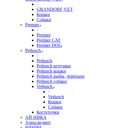
GRANDORF VET
Кошки
Собаки
Premier
Premier
Premier CAT
Premier DOG
Petlunch
Petlunch
Petlunch игрушки
Petlunch кошки
Petlunch рыбы, черепахи
Petlunch собаки
Vetlunch
Vetlunch
Кошки
Собаки
Когтеточки
АЙ НИКА
Александрит
ВИНЧИ