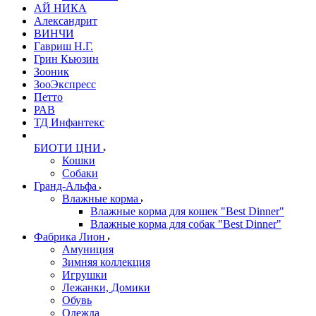
АЙ НИКА
Александрит
ВИНЧИ
Гавриш Н.Г.
Грин Кьюзин
Зооник
ЗооЭкспресс
Петто
РАВ
ТД Инфантекс
БИОТИ ЦНИ
Кошки
Собаки
Гранд-Альфа
Влажные корма
Влажные корма для кошек "Best Dinner"
Влажные корма для собак "Best Dinner"
Фабрика Лион
Амуниция
Зимняя коллекция
Игрушки
Лежанки, Домики
Обувь
Одежда