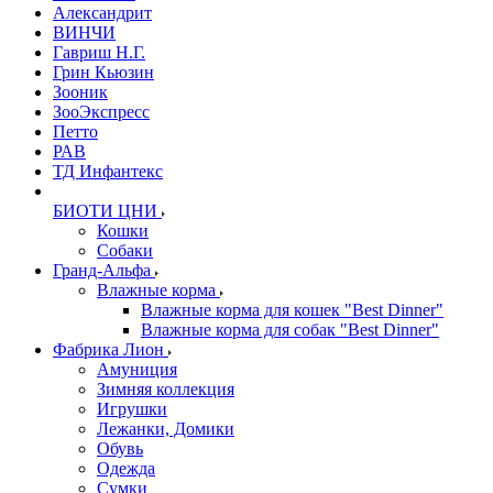
Александрит
ВИНЧИ
Гавриш Н.Г.
Грин Кьюзин
Зооник
ЗооЭкспресс
Петто
РАВ
ТД Инфантекс
БИОТИ ЦНИ
Кошки
Собаки
Гранд-Альфа
Влажные корма
Влажные корма для кошек "Best Dinner"
Влажные корма для собак "Best Dinner"
Фабрика Лион
Амуниция
Зимняя коллекция
Игрушки
Лежанки, Домики
Обувь
Одежда
Сумки