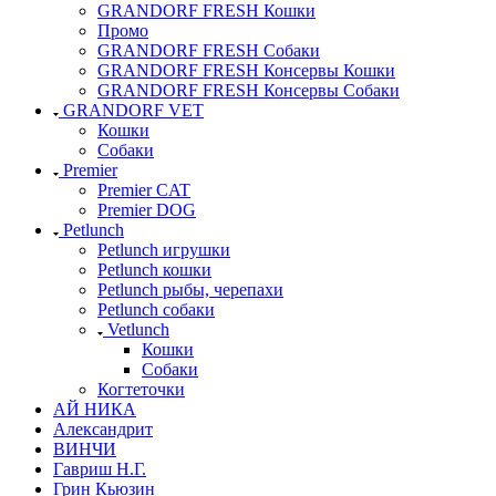
GRANDORF FRESH Кошки
Промо
GRANDORF FRESH Собаки
GRANDORF FRESH Консервы Кошки
GRANDORF FRESH Консервы Собаки
GRANDORF VET
Кошки
Собаки
Premier
Premier CAT
Premier DOG
Petlunch
Petlunch игрушки
Petlunch кошки
Petlunch рыбы, черепахи
Petlunch собаки
Vetlunch
Кошки
Собаки
Когтеточки
АЙ НИКА
Александрит
ВИНЧИ
Гавриш Н.Г.
Грин Кьюзин