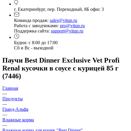
г. Екатеринбург, пер. Переходный, 8Б офис 3
Команда продаж:
sales@vitup.ru
Работа с заводчиками:
pro@vitup.ru
Поддержка сайта:
support@vitup.ru
Будни: с 8:00 до 17:00
Сб и Вс - выходной
Паучи Best Dinner Exclusive Vet Profi
Renal кусочки в cоусе с курицей 85 г
(7446)
Главная
—
Продукты
—
Гранд-Альфа
—
Влажные корма
—
Влажные корма для кошек "Best Dinner"