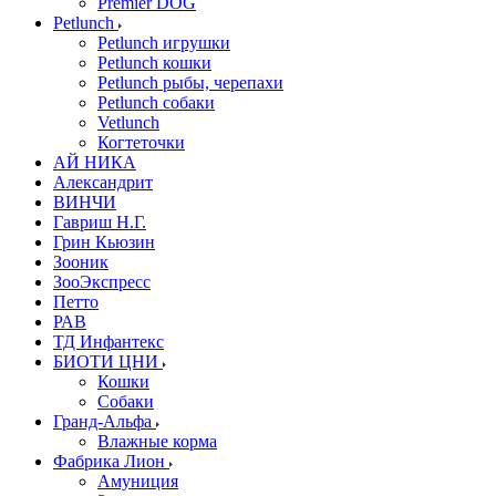
Premier DOG
Petlunch
Petlunch игрушки
Petlunch кошки
Petlunch рыбы, черепахи
Petlunch собаки
Vetlunch
Когтеточки
АЙ НИКА
Александрит
ВИНЧИ
Гавриш Н.Г.
Грин Кьюзин
Зооник
ЗооЭкспресс
Петто
РАВ
ТД Инфантекс
БИОТИ ЦНИ
Кошки
Собаки
Гранд-Альфа
Влажные корма
Фабрика Лион
Амуниция